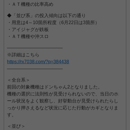
・ＡＴ機種の比率高め
◆「並び系」の投入傾向は以下の通り
・用意は4～10箇所程度（6月22日は3箇所）
・アイジャグが鉄板
・ＡＴ機種や沖スロ
————————————
※詳細はこちら
https://rx7038.com/?p=384438
————————————
＜全台系＞
前回の対象機種はドンちゃん2となりました。
機種の選択に法則性が見受けられないので、当日のホ
ール状況をよく観察し、好挙動台が見受けられたらし
っかり押さえるなど状況に応じた行動がカギとなりま
す。
＜並び＞