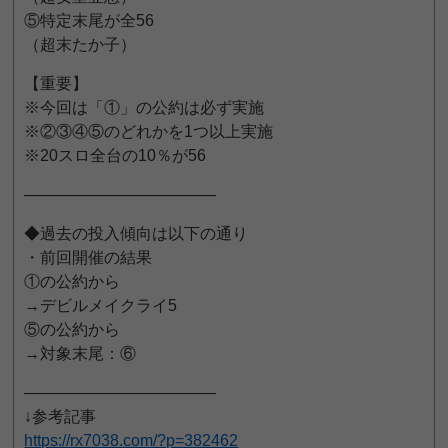
⑤特定末尾が全56
（超末たか子）
【重要】
※今回は「①」の公約は必ず実施
※②③④⑤のどれかを1つ以上実施
※20スロ全台の10％が56
————————————
◆過去の投入傾向は以下の通り
・前回開催の結果
①の公約から
→デビルメイクライ5
⑤の公約から
→対象末尾：⑥
————————————
↓参考記事
https://rx7038.com/?p=382462