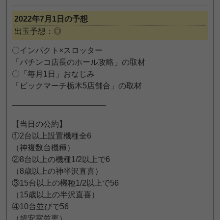
2022年7月1日の予想
出玉予想：◎
〇インパクト×スロッター
「パチンコ店長のホール攻略」の取材
〇「毎月1日」おなじみ
「ビックマーチ栃木5店舗合」の取材
————————————
【当日の公約】
①2台以上設置機種全6
（神複数台機種）
②8台以上の機種1/2以上で6
（8歳以上の神半沢直喜）
③15台以上の機種1/2以上で56
（15歳以上の半沢直喜）
④10台並びで56
（超安室並恵）