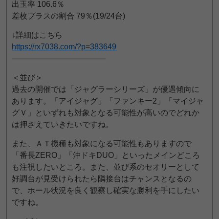
出玉率 106.6％
差枚プラスの割合 79％(19/24台)
↓詳細はこちら
https://rx7038.com/?p=383649
————————————
＜並び＞
過去の開催では「ジャグラーシリーズ」が優遇傾向に
あります。「アイジャグ」「ファンキー2」「マイジャ
グＶ」といずれも対象となる可能性が高いのでどれか
は押さえていきたいですね。
また、ＡＴ機種も対象になる可能性もありますので
「番長ZERO」「沖ドキDUO」といったメインどころ
も注視したいところ。また、並び系のセオリーとして
好調台が見受けられたら隣接台はチャンスとなるの
で、ホール状況を良く観察し確実な勝利を手にしたい
ですね。