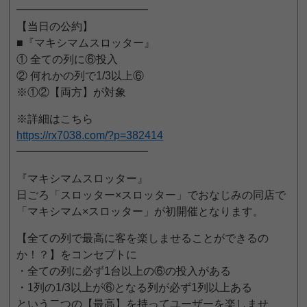
━━━━━━━━━━━━
【当日の公約】
■『マキシマムスロッター』
① 全ての列に⑥投入
② 何れかの列で1/3以上⑥
※①②【両方】が対象
※詳細はこちら
https://rx7038.com/?p=382414
━━━━━━━━━━━━
『マキシマムスロッター』
日ごろ「スロッター×スロッター」でおなじみの同店で
「マキシマム×スロッター」が初開催となります。
【全ての列で最高に客を楽しませることができるの
か！？】をコンセプトに
・全ての列に必ず1台以上の⑥の投入がある
・1列の1/3以上が⑥となる列が必ず1列以上ある
という二つの【最高】を持ってユーザーを楽しませ