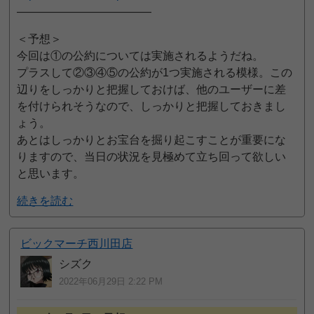
————————————
＜予想＞
今回は①の公約については実施されるようだね。
プラスして②③④⑤の公約が1つ実施される模様。この
辺りをしっかりと把握しておけば、他のユーザーに差
を付けられそうなので、しっかりと把握しておきまし
ょう。
あとはしっかりとお宝台を掘り起こすことが重要にな
りますので、当日の状況を見極めて立ち回って欲しい
と思います。
続きを読む
ビックマーチ西川田店
シズク
2022年06月29日 2:22 PM