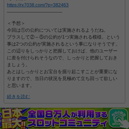
https://rx7038.com/?p=382463
————————————
＜予想＞
今回は①の公約については実施されるようだね。
プラスして②～⑤の公約が1つ実施される模様。という
事は2つの公約が実施されるという事になりそうです。
この辺りをしっかりと把握しておけば、他のユーザー
に差を付けられそうなので、しっかりと把握しておき
ましょう。
あとはしっかりとお宝台を掘り起こすことが重要にな
りますので、当日の状況を見極めて立ち回って欲しい
と思います。
続きを読む
ビックマーチ宇都宮店
シズク