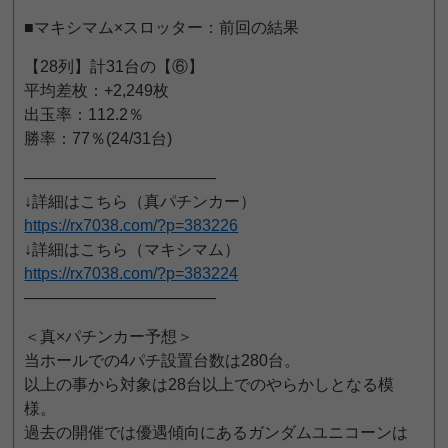
■マキシマム×スロッター：前回の結果
【28列】計31台の【⑥】
平均差枚：+2,249枚
出玉率：112.2％
勝率：77％(24/31台)
————————————
↓詳細はこちら（真パチンカー）
https://rx7038.com/?p=383226
↓詳細はこちら（マキシマム）
https://rx7038.com/?p=383224
————————————
＜真×パチンカー予想＞
当ホールでの4パチ設置台数は280台。
以上の事から対象は28台以上でのやらかしとなる模
様。
過去の開催では優遇傾向にあるガンダムユニコーンは