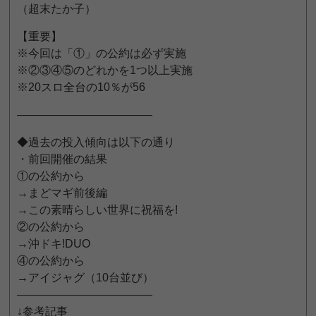
（超末たか子）
【重要】
※今回は「①」の公約は必ず実施
※②③④⑤のどれかを1つ以上実施
※20スロ全台の10％が56
————————————
◆過去の投入傾向は以下の通り
・前回開催の結果
①の公約から
→まどマギ前後編
→この素晴らしい世界に祝福を!
②の公約から
→沖ドキ!DUO
④の公約から
→アイジャグ（10台並び）
————————————
↓参考記事