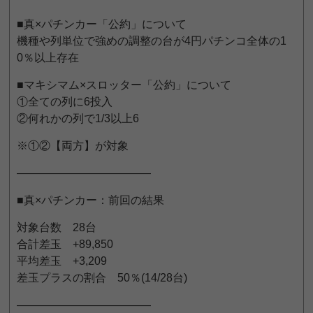
■真×パチンカー「公約」について
機種や列単位で強めの調整の台が4円パチンコ全体の1
0％以上存在
■マキシマム×スロッター「公約」について
①全ての列に6投入
②何れかの列で1/3以上6
※①②【両方】が対象
————————————
■真×パチンカー：前回の結果
対象台数 28台
合計差玉 +89,850
平均差玉 +3,209
差玉プラスの割合 50％(14/28台)
————————————