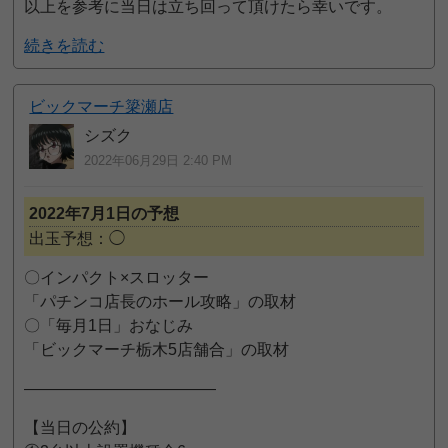
以上を参考に当日は立ち回って頂けたら幸いです。
続きを読む
ビックマーチ簗瀬店
シズク
2022年06月29日 2:40 PM
2022年7月1日の予想
出玉予想：◯
〇インパクト×スロッター
「パチンコ店長のホール攻略」の取材
〇「毎月1日」おなじみ
「ビックマーチ栃木5店舗合」の取材
————————————
【当日の公約】