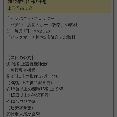
2022年7月1日の予想
出玉予想：◎
〇インパクト×スロッター
「パチンコ店長のホール攻略」の取材
〇「毎月1日」おなじみ
「ビックマーチ栃木5店舗合」の取材
————————————
【当日の公約】
①2台以上設置機種全6
（神複数台機種）
②8台以上の機種1/2以上で6
（8歳以上の神半沢直喜）
③15台以上の機種1/2以上で56
（15歳以上の半沢直喜）
④10台並びで56
（超安室並恵）
⑤特定末尾が全56