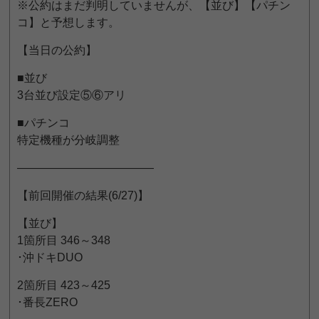
※公約はまだ判明していませんが、【並び】【パチン
コ】と予想します。
【当日の公約】
■並び
3台並び設定⑤⑥アリ
■パチンコ
特定機種が分岐調整
————————————
【前回開催の結果(6/27)】
【並び】
1箇所目 346～348
･沖ドキDUO
2箇所目 423～425
･番長ZERO