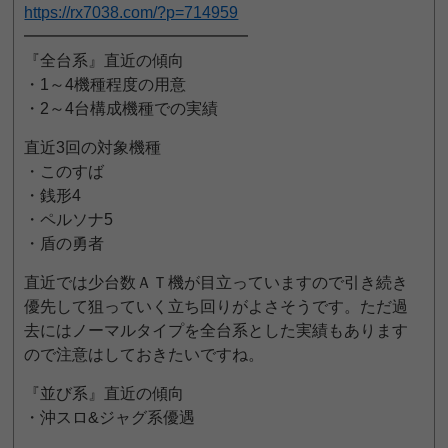
https://rx7038.com/?p=714959
━━━━━━━━━━━━━━
『全台系』直近の傾向
・1～4機種程度の用意
・2～4台構成機種での実績
直近3回の対象機種
・このすば
・銭形4
・ペルソナ5
・盾の勇者
直近では少台数ＡＴ機が目立っていますので引き続き
優先して狙っていく立ち回りがよさそうです。ただ過
去にはノーマルタイプを全台系とした実績もあります
ので注意はしておきたいですね。
『並び系』直近の傾向
・沖スロ&ジャグ系優遇