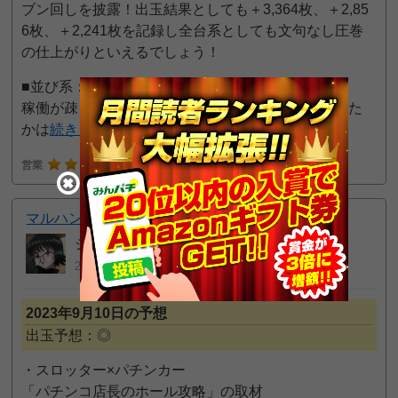
ブン回しを披露！出玉結果としても＋3,364枚、＋2,85
6枚、＋2,241枚を記録し全台系としても文句なし圧巻
の仕上がりといえるでしょう！
■並び系：ライオン＆フラミンゴ&チーター
稼働が疎らな部分が目立ち仕掛けとして認識されいた
かは
続きを読む
営業
3
（2023年9月6日の結果報告）
マルハン鹿沼店
シズク
2023年09月08日 11:14 PM
2023年9月10日の予想
出玉予想：◎
・スロッター×パチンカー
「パチンコ店長のホール攻略」の取材