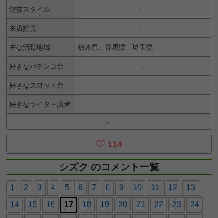
遊技スタイル
-
来店頻度
-
主な活動地域
栃木県、群馬県、埼玉県
好きなパチンコ台
-
好きなスロット台
-
好きなライター演者
-
-
114
シズク のコメント一覧
1
2
3
4
5
6
7
8
9
10
11
12
13
14
15
16
17
18
19
20
21
22
23
24