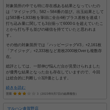
対象箇所の中でも特に存在感ある結果となっていたの
は「マイジャグ5」582～584番の並び。出玉結果として
は583番+1,933枚を筆頭に全台4桁プラス差枚を達成！
打ち込み量に関しても3台揃って6000Ｇを超えていたこ
とから打ち手も並びの確信を持てていたと思われま
す。
その他の対象箇所では「ハッピージャグV3」+2,161枚
「アイジャグ」+2,333枚など差枚2000枚Overも複数存
在。
総評としては、一部伸び悩んだ台が見受けられました
が優秀な結果となった台も存在していますので、今回
は総合的に判断し☆3評価とします。
続きを読む
営業
3
（2023年9月7日の結果報告）
マルハン倉賀野店