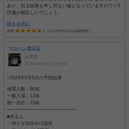
あり、出玉結果も申し分ない値となっていますので☆5
評価が相応しいでしょう。
続きを読む
営業
5
（2023年9月3日の結果報告）
マルハン鹿沼店
シズク
2023年09月08日 5:08 PM
>2023年9月5日の予想結果
抽選人数：60名
一般入場：13名
朝一合計：73名
━━━━━━━━━━━━━━━
■光るん
・沖ドキGOLD×2箇所