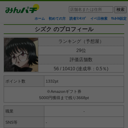
ホーム
初めての方
読者ﾗﾝｷﾝｸﾞ
イベ日検索
ｻﾑﾈｲﾙ設定
シズク のプロフィール
ランキング（予想屋）
29位
評価店舗数
56 / 10410 (達成率：0.5％)
ポイント数
1332pt
※Amazonギフト券
5000円獲得まで残り3668pt
職業
-
SNS等
-