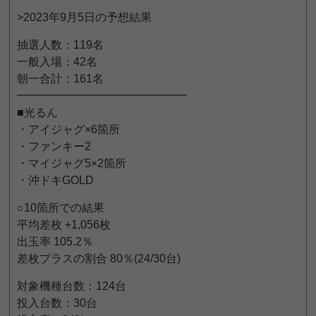
>2023年9月5日の予想結果
抽選人数：119名
一般入場：42名
朝一合計：161名
━━━━━━━━━━━━━━━
■光るん
・アイジャグ×6箇所
・ファンキー2
・マイジャグ5×2箇所
・沖ドキGOLD
○10箇所での結果
平均差枚 +1,056枚
出玉率 105.2％
差枚プラスの割合 80％(24/30台)
対象機種台数：124台
投入台数：30台