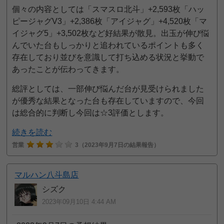
個々の内容としては「スマスロ北斗」+2,593枚「ハッ
ピージャグV3」+2,386枚「アイジャグ」+4,520枚「マ
イジャグ5」+3,502枚など好結果が散見。出玉が伸び悩
んでいた台もしっかりと追われているポイントも多く
存在しており並びを意識して打ち込める状況と挙動で
あったことが伝わってきます。
総評としては、一部伸び悩んだ台が見受けられました
が優秀な結果となった台も存在していますので、今回
は総合的に判断し今回は☆3評価とします。
続きを読む
営業
3
（2023年9月7日の結果報告）
マルハン八斗島店
シズク
2023年09月10日 4:44 AM