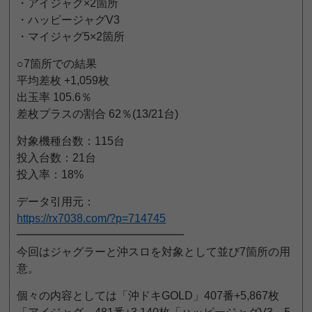
・アイジャグ×2箇所
・ハッピージャグV3
・マイジャグ5×2箇所
○7箇所での結果
平均差枚 +1,059枚
出玉率 105.6％
差枚プラスの割合 62％(13/21台)
対象機種台数：115台
投入台数：21台
投入率：18%
データ引用元：
https://rx7038.com/?p=714745
━━━━━━━━━━━━━━━
今回はジャグラーと沖スロを対象として並び7箇所の用
意。
個々の内容としては「沖ドキGOLD」407番+5,867枚