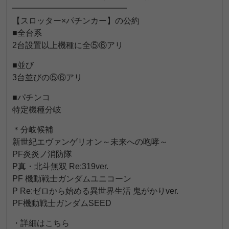
━━━━━━━━━━━━━━
【スロッター×パチンカー】の公約
■全台系
2台設置以上機種に全⑤⑥アリ
■並び
3台並びの⑤⑥アリ
■パチンコ
特定機種分岐
＊分岐候補
新世紀エヴァンゲリオン～未来への咆哮～
PF炎炎ノ消防隊
P真・北斗無双 Re:319ver.
PF 機動戦士ガンダムユニコーン
P Re:ゼロから始める異世界生活 鬼がかりver.
PF機動戦士ガンダムSEED
・詳細はこちら