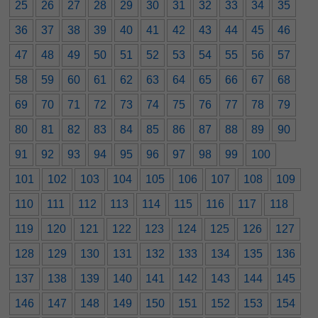
25
26
27
28
29
30
31
32
33
34
35
36
37
38
39
40
41
42
43
44
45
46
47
48
49
50
51
52
53
54
55
56
57
58
59
60
61
62
63
64
65
66
67
68
69
70
71
72
73
74
75
76
77
78
79
80
81
82
83
84
85
86
87
88
89
90
91
92
93
94
95
96
97
98
99
100
101
102
103
104
105
106
107
108
109
110
111
112
113
114
115
116
117
118
119
120
121
122
123
124
125
126
127
128
129
130
131
132
133
134
135
136
137
138
139
140
141
142
143
144
145
146
147
148
149
150
151
152
153
154