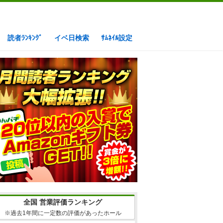
読者ﾗﾝｷﾝｸﾞ
イベ日検索
ｻﾑﾈｲﾙ設定
全国 営業評価ランキング
※過去1年間に一定数の評価があったホール