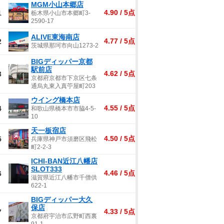
MGM小山本郷店
4.90 / 5点
1
栃木県小山市本郷町3-
2590-17
ALIVE東海南店
4.77 / 5点
2
茨城県那珂市向山1273-2
BIGディッパー京都
駅前店
4.62 / 5点
3
京都府京都市下京区七条
通烏丸東入真苧屋町203
ウイング橋本店
4.55 / 5点
4
和歌山県橋本市市脇4-5-
10
天一板宿店
4.50 / 5点
5
兵庫県神戸市須磨区飛松
町2-2-3
ICHI-BAN近江八幡店
SLOT333
4.46 / 5点
6
滋賀県近江八幡市千僧供
622-1
BIGディッパー大久
保店
4.33 / 5点
7
京都府宇治市広野町西裏