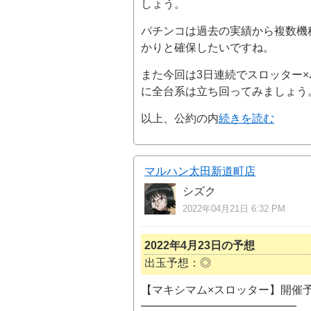
しょう。
パチンコは過去の実績から複数機
かりと確保したいですね。
また今回は3日連続でスロッター
に全台系は立ち回ってみましょう
以上、公約の内
続きを読む
マルハン太田新道町店
シズク
2022年04月21日 6:32 PM
2022年4月23日の予想
出玉予想：◎
【マキシマム×スロッター】開催予
━━━━━━━━━━━━━━