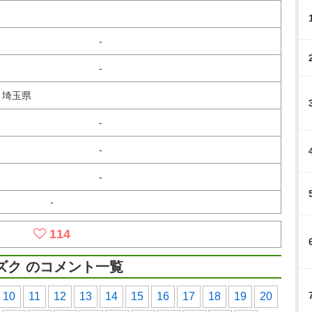
-
-
、埼玉県
-
-
-
-
114
ズク のコメント一覧
10
11
12
13
14
15
16
17
18
19
20