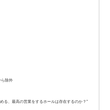
から除外
しめる、最高の営業をするホールは存在するのか？”