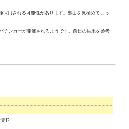
種採用される可能性があります。盤面を見極めてしっ
×パチンカーが開催されるようです。前日の結果を参考
。
定!?