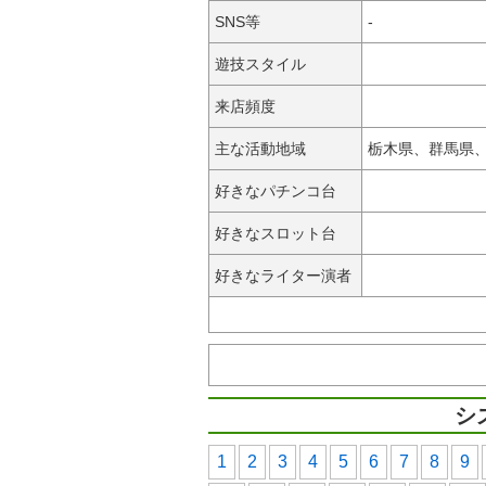
SNS等
-
遊技スタイル
来店頻度
主な活動地域
栃木県、群馬県
好きなパチンコ台
好きなスロット台
好きなライター演者
シ
1
2
3
4
5
6
7
8
9