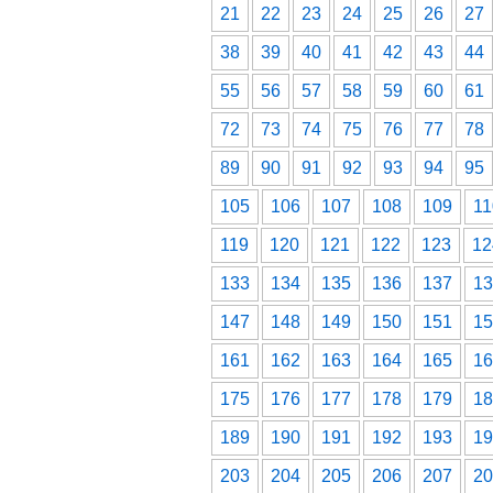
21
22
23
24
25
26
27
38
39
40
41
42
43
44
55
56
57
58
59
60
61
72
73
74
75
76
77
78
89
90
91
92
93
94
95
105
106
107
108
109
11
119
120
121
122
123
12
133
134
135
136
137
13
147
148
149
150
151
15
161
162
163
164
165
16
175
176
177
178
179
18
189
190
191
192
193
19
203
204
205
206
207
20