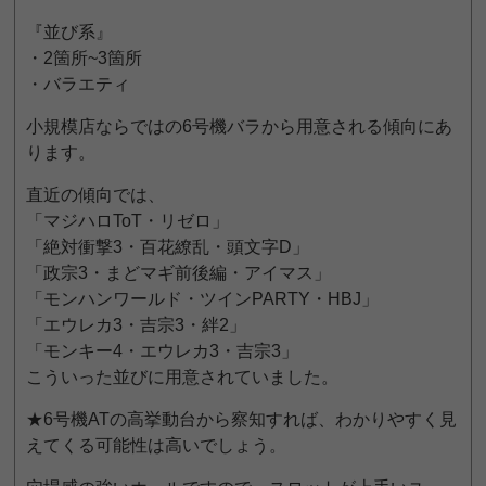
『並び系』
・2箇所~3箇所
・バラエティ
小規模店ならではの6号機バラから用意される傾向にあ
ります。
直近の傾向では、
「マジハロToT・リゼロ」
「絶対衝撃3・百花繚乱・頭文字D」
「政宗3・まどマギ前後編・アイマス」
「モンハンワールド・ツインPARTY・HBJ」
「エウレカ3・吉宗3・絆2」
「モンキー4・エウレカ3・吉宗3」
こういった並びに用意されていました。
★6号機ATの高挙動台から察知すれば、わかりやすく見
えてくる可能性は高いでしょう。