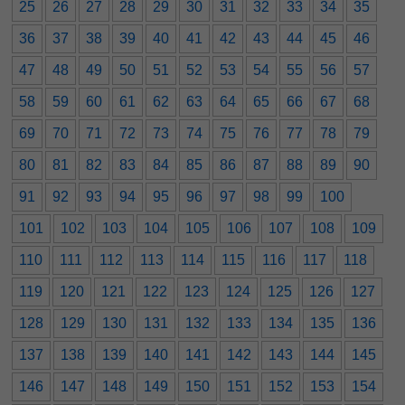
25
26
27
28
29
30
31
32
33
34
35
36
37
38
39
40
41
42
43
44
45
46
47
48
49
50
51
52
53
54
55
56
57
58
59
60
61
62
63
64
65
66
67
68
69
70
71
72
73
74
75
76
77
78
79
80
81
82
83
84
85
86
87
88
89
90
91
92
93
94
95
96
97
98
99
100
101
102
103
104
105
106
107
108
109
110
111
112
113
114
115
116
117
118
119
120
121
122
123
124
125
126
127
128
129
130
131
132
133
134
135
136
137
138
139
140
141
142
143
144
145
146
147
148
149
150
151
152
153
154