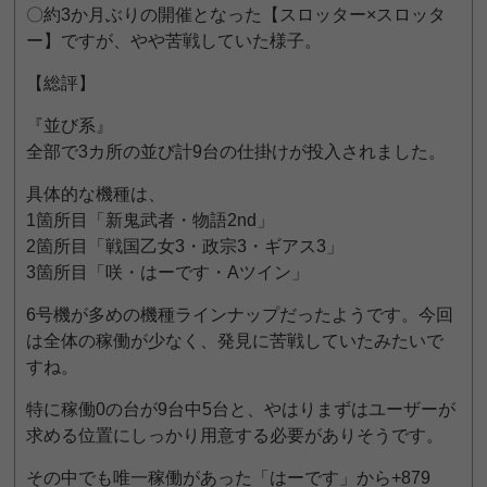
〇約3か月ぶりの開催となった【スロッター×スロッタ
ー】ですが、やや苦戦していた様子。
【総評】
『並び系』
全部で3カ所の並び計9台の仕掛けが投入されました。
具体的な機種は、
1箇所目「新鬼武者・物語2nd」
2箇所目「戦国乙女3・政宗3・ギアス3」
3箇所目「咲・はーです・Aツイン」
6号機が多めの機種ラインナップだったようです。今回
は全体の稼働が少なく、発見に苦戦していたみたいで
すね。
特に稼働0の台が9台中5台と、やはりまずはユーザーが
求める位置にしっかり用意する必要がありそうです。
その中でも唯一稼働があった「はーです」から+879