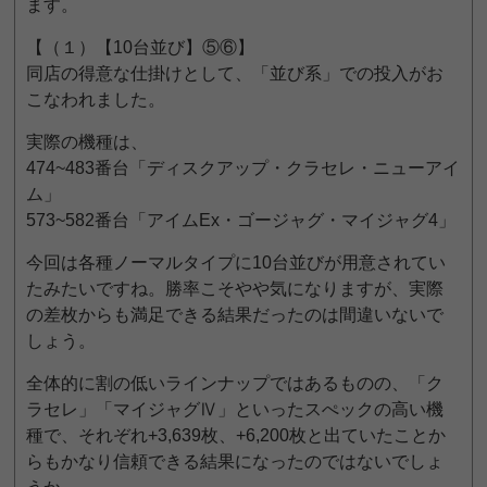
ます。
【（１）【10台並び】⑤⑥】
同店の得意な仕掛けとして、「並び系」での投入がお
こなわれました。
実際の機種は、
474~483番台「ディスクアップ・クラセレ・ニューアイ
ム」
573~582番台「アイムEx・ゴージャグ・マイジャグ4」
今回は各種ノーマルタイプに10台並びが用意されてい
たみたいですね。勝率こそやや気になりますが、実際
の差枚からも満足できる結果だったのは間違いないで
しょう。
全体的に割の低いラインナップではあるものの、「ク
ラセレ」「マイジャグⅣ」といったスぺックの高い機
種で、それぞれ+3,639枚、+6,200枚と出ていたことか
らもかなり信頼できる結果になったのではないでしょ