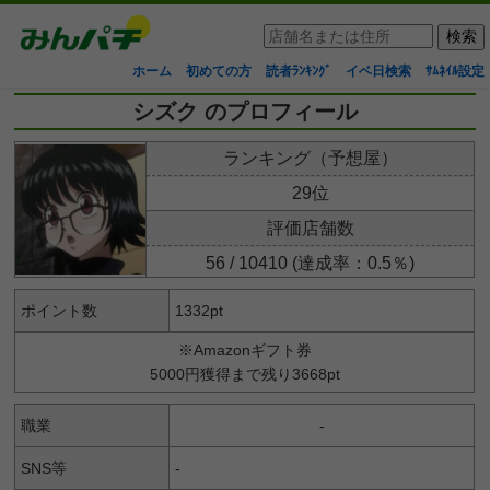
ホーム
初めての方
読者ﾗﾝｷﾝｸﾞ
イベ日検索
ｻﾑﾈｲﾙ設定
シズク のプロフィール
ランキング（予想屋）
29位
評価店舗数
56 / 10410 (達成率：0.5％)
ポイント数
1332pt
※Amazonギフト券
5000円獲得まで残り3668pt
職業
-
SNS等
-