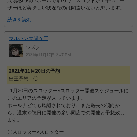
穴場感の強いホールですので、スロットが上手いユー
ザーほど美味しい状況なのは間違いないと思います。
続きを読む
マルハン大間々店
シズク
2021年11月17日 2:47 PM
2021年11月20日の予想
出玉予想：◯
11月20日のスロッター×スロッター開催スケジュールに
このエリアの予定が入っています。
ホールナビでも確認されており、また過去の傾向か
ら、週末や祝日に開催の多い同店での開催と予想致し
ます。
〇スロッター×スロッター