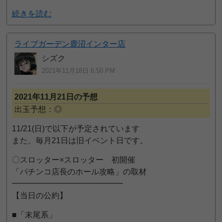
続きを読む
ライブガーデン鹿沼インター店
シズク
2021年11月18日 6:50 PM
2021年11月21日の予想
出玉予想：◎
11/21(日)で以下が予定されています
また、毎月21日は旧イベント日です。
〇スロッター×スロッター 初開催
「パチンコ店長のホール攻略」の取材
━━━━━━━━━━━━━━
【当日の公約】
■「末尾系」