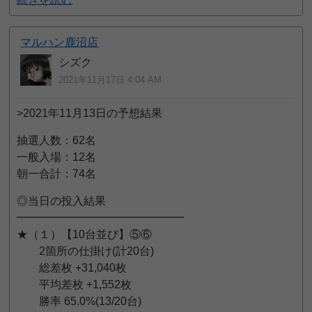
マルハン鹿沼店
シズク
2021年11月17日 4:04 AM
>2021年11月13日の予想結果
抽選人数：62名
一般入場：12名
朝一合計：74名
◎当日の投入結果
━━━━━━━━━━━━━━━
★（１）【10台並び】⑤⑥
2箇所の仕掛け(計20台)
総差枚 +31,040枚
平均差枚 +1,552枚
勝率 65.0%(13/20台)