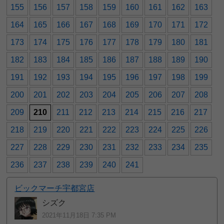
155
156
157
158
159
160
161
162
163
164
165
166
167
168
169
170
171
172
173
174
175
176
177
178
179
180
181
182
183
184
185
186
187
188
189
190
191
192
193
194
195
196
197
198
199
200
201
202
203
204
205
206
207
208
209
210
211
212
213
214
215
216
217
218
219
220
221
222
223
224
225
226
227
228
229
230
231
232
233
234
235
236
237
238
239
240
241
ビックマーチ宇都宮店
シズク
2021年11月18日 7:35 PM