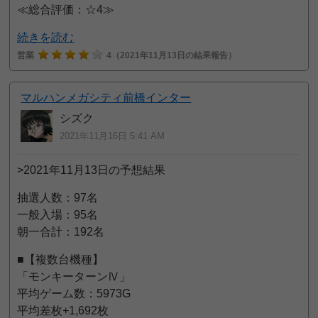
≪総合評価：☆4≫
続きを読む
営業
4
（2021年11月13日の結果報告）
マルハンメガシティ前橋インター
シズク
2021年11月16日 5:41 AM
>2021年11月13日の予想結果
抽選人数：97名
一般入場：95名
朝一合計：192名
■【複数台機種】
「モンキーターンⅣ」
平均ゲーム数：5973G
平均差枚+1,692枚