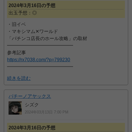
2024年3月16日の予想
出玉予想：◎
・旧イベ
・マキシマム✕ワールド
「パチンコ店長のホール攻略」の取材
━━━━━━━━━━━━━━
参考記事
https://rx7038.com/?p=799230
━━━━━━━━━━━━━━
続きを読む
パチーノアヤックス
シズク
2024年03月13日 7:00 PM
2024年3月16日の予想