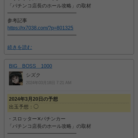
「パチンコ店長のホール攻略」の取材
━━━━━━━━━━━━━━
参考記事
https://rx7038.com/?p=801325
━━━━━━━━━━━━━━
続きを読む
BIG BOSS 1000
シズク
2024年03月18日 7:21 AM
2024年3月20日の予想
出玉予想：◯
・スロッター✕パチンカー
「パチンコ店長のホール攻略」の取材
━━━━━━━━━━━━━━