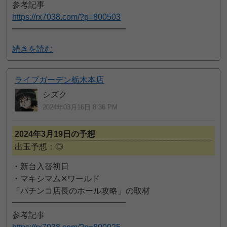
参考記事
https://rx7038.com/?p=800503
━━━━━━━━━━━━━━
続きを読む
ライブガーデン栃木本店
シズク
2024年03月16日 8:36 PM
2024年3月19日の予想
出玉予想：◎
・新台入替初日
・マキシマム✕ワールド
「パチンコ店長のホール攻略」の取材
━━━━━━━━━━━━━━
参考記事