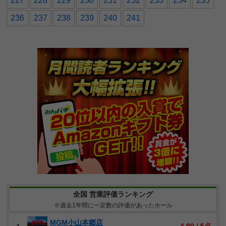
227
228
229
230
231
232
233
234
235
236
237
238
239
240
241
全国 営業評価ランキング
※過去1年間に一定数の評価があったホール
MGM小山本郷店