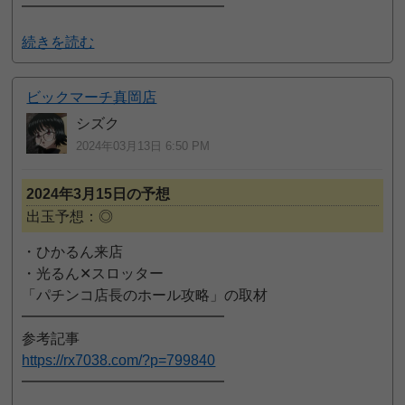
━━━━━━━━━━━━━━
続きを読む
ビックマーチ真岡店
シズク
2024年03月13日 6:50 PM
2024年3月15日の予想
出玉予想：◎
・ひかるん来店
・光るん✕スロッター
「パチンコ店長のホール攻略」の取材
━━━━━━━━━━━━━━
参考記事
https://rx7038.com/?p=799840
━━━━━━━━━━━━━━