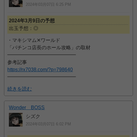
2024年03月07日 6:25 PM
2024年3月9日の予想
出玉予想：◎
・マキシマム✕ワールド
「パチンコ店長のホール攻略」の取材
━━━━━━━━━━━━━━
参考記事
https://rx7038.com/?p=798640
━━━━━━━━━━━━━━
続きを読む
Wonder BOSS
シズク
2024年03月07日 6:02 PM