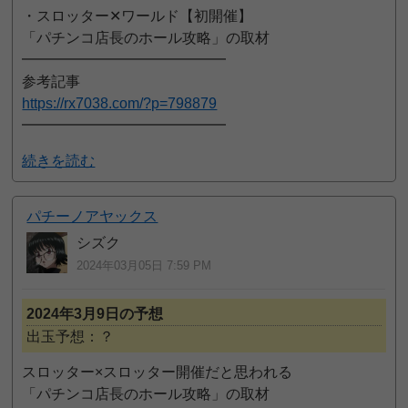
・スロッター✕ワールド【初開催】
「パチンコ店長のホール攻略」の取材
━━━━━━━━━━━━━━
参考記事
https://rx7038.com/?p=798879
━━━━━━━━━━━━━━
続きを読む
パチーノアヤックス
シズク
2024年03月05日 7:59 PM
2024年3月9日の予想
出玉予想：？
スロッター×スロッター開催だと思われる
「パチンコ店長のホール攻略」の取材