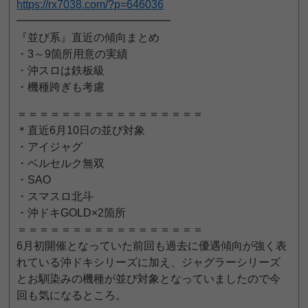
https://rx7038.com/?p=646036
━━━━━━━━━━━━━━
『並び系』直近の傾向まとめ
・3～9箇所用意の実績
・沖スロは鉄板級
・機種跨ぎも考慮
＝＝＝＝＝＝＝＝＝＝＝＝＝＝＝＝＝
＊直近6月10日の並び対象
・アイジャグ
・ベルセルク無双
・SAO
・スマスロ北斗
・沖ドキGOLD×2箇所
＝＝＝＝＝＝＝＝＝＝＝＝＝＝＝＝＝
6月初開催となっていた前回も過去に優遇傾向が強く表
れている沖ドキシリーズに加え、ジャグラーシリーズ
とお馴染みの機種が並び対象となっていましたので今
回も気になるところ。