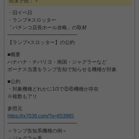
出玉予想：？
・旧イベ日
・ランプ✕スロッター
「パチンコ店長ホール攻略」の取材
━━━━━━━━━━━━━━
【ランプ×スロッター】の公約
■概要
ハナハナ・チバリヨ・南国・ジャグラーなど
ボーナス当選をランプ告知で知らせる機種が対象
■公約
・対象機種どれかに1/3で⑤⑥機種が存在
※複数もアリ
参照元
https://rx7038.com/?p=653965
━━━━━━━━━━━━━━
＜ランプ告知系機種の例＞
・ジャグラー系