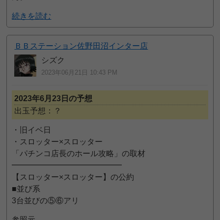
続きを読む
ＢＢステーション佐野田沼インター店
シズク
2023年06月21日 10:43 PM
2023年6月23日の予想
出玉予想：？
・旧イベ日
・スロッター×スロッター
「パチンコ店長のホール攻略」の取材
━━━━━━━━━━━━━━
【スロッター×スロッター】の公約
■並び系
3台並びの⑤⑥アリ
参照元