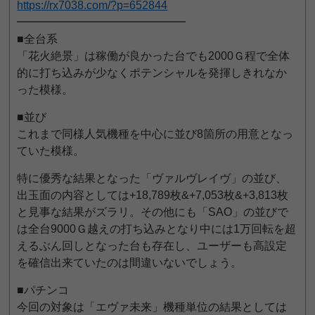
https://rx7038.com/?p=652844
━━━━━━━━━━━━━━━
■全台系
「花火絶景」は稼働が良かった台でも2000Ｇ程で全体
的に打ち込みが少なくポテンシャルを発揮しきれなか
った模様。
■並び
これまで同様人気機種を中心に並び8箇所の用意となっ
ていた模様。
特に優秀な結果となった「ヴァルヴレイヴ」の並び、
出玉面の内容としては+18,789枚&+7,053枚&+3,813枚
と見事な結果がズラリ。その他にも「SAO」の並びで
は全台9000Ｇ越えの打ち込みとなり中には1万回転を超
えるぶん回しとなった台も存在し、ユーザーも高設定
を確信出来ていたのは間違いないでしょう。
■パチンコ
今回の対象は「エヴァ未来」機種単位の結果としては