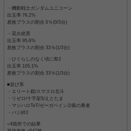
・機動戦士ガンダムユニコーン
出玉率 76.2%
差枚プラスの割合 0％(0/3台)
・花火絶景
出玉率 95.6%
差枚プラスの割合 33％(1/3台)
・ひぐらしのなく頃に祭2
出玉率 105.1%
差枚プラスの割合 33％(1/3台)
■並び系
・エリート鏡/スマスロ北斗
・リゼロ/十字架5/えとたま
・マジハロToT/ゼーガペイン2/盾の勇者
・バジ絆2
○4箇所での結果
平均差枚 +547枚