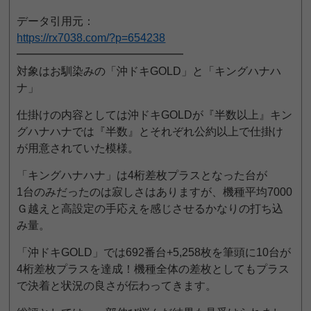
データ引用元：
https://rx7038.com/?p=654238
━━━━━━━━━━━━━━━
対象はお馴染みの「沖ドキGOLD」と「キングハナハ
ナ」
仕掛けの内容としては沖ドキGOLDが『半数以上』キン
グハナハナでは『半数』とそれぞれ公約以上で仕掛け
が用意されていた模様。
「キングハナハナ」は4桁差枚プラスとなった台が
1台のみだったのは寂しさはありますが、機種平均7000
Ｇ越えと高設定の手応えを感じさせるかなりの打ち込
み量。
「沖ドキGOLD」では692番台+5,258枚を筆頭に10台が
4桁差枚プラスを達成！機種全体の差枚としてもプラス
で決着と状況の良さが伝わってきます。