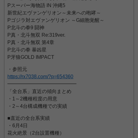
Pスーパー海物語 IN 沖縄5
新世紀エヴァンゲリオン～未来への咆哮～
Pゴジラ対エヴァンゲリオン ～G細胞覚醒～
P北斗の拳9 闘神
P真・北斗無双 Re:319ver.
P真・北斗無双 第4章
P北斗の拳 暴凶星
P牙狼GOLD IMPACT
・参照元
https://rx7038.com/?p=654360
━━━━━━━━━━━━━━
「全台系」直近の傾向まとめ
・1～2機種程度の用意
・2～4台構成機種での実績
■直近の全台系実績
・6月4日
花火絶景（2台設置機種）