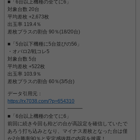
■「6台以上機種の全てに6」
対象台数 20台
平均差枚 +2,673枚
出玉率 119.4％
差枚プラスの割合 90％(18/20台)
■「5台以下機種に5台並びの56」
・オバロ2/戦コレ5
対象台数 5台
平均差枚 +522枚
出玉率 103.9％
差枚プラスの割合 60％(3/5台)
データ引用元：
https://rx7038.com/?p=654310
━━━━━━━━━━━━━━━
■「6台以上機種の全てに6」
前回に続き今回も殆どの台が高設定を確信していたで
あろう打ち込みとなり、マイナス差枚となった台は僅
か2台勝率90％と安定感抜群の内容を披露！