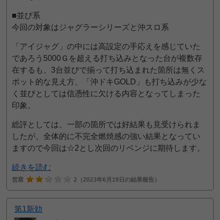
■並び系
今回の対象はジャグラーシリーズと沖スロ系
「アイジャグ」の中には高設定の手応えを感じていた
であろう5000Ｇを超える打ち込みとなった台が複数存
在するも、3台並びで揃って打ち込まれた箇所は無くス
ポット的な見え方、「沖ドキGOLD」も打ち込みが少な
く並びとしては信憑性に欠ける内容となってしまった
印象。
総評としては、一部の箇所では好結果も見受けられま
したが、全体的に不完全燃焼感の強い結果となってい
ますので今回は☆2とし次回のリベンジに期待します。
続きを読む
営業
2
（2023年6月19日の結果報告）
第1新効