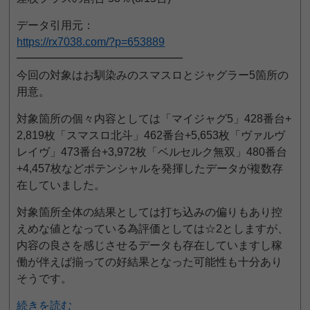
データ引用元：
https://rx7038.com/?p=653889
━━━━━━━━━━━━━━━
今回の対象はお馴染みのスマスロとジャグラー5箇所の
用意。
対象箇所の個々内容としては「マイジャグ5」428番台+
2,819枚「スマスロ北斗」462番台+5,653枚「ヴァルヴ
レイヴ」473番台+3,972枚「ベルセルク無双」480番台
+4,457枚などポテンシャルを発揮したデータが複数存
在していました。
対象箇所全体の結果としては打ち込みの偏りもあり控
えめな値となっている為評価としては☆2としますが、
内容の良さを感じさせるデータも存在していますし稼
働が伴えば揃っての好結果となった可能性も十分あり
そうです。
続きを読む