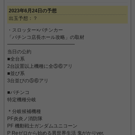
2023年6月24日の予想
出玉予想：？
・スロッター×パチンカー
「パチンコ店長ホール攻略」の取材
━━━━━━━━━━━━━━
当日の公約
■全台系
2台設置以上機種に全⑤⑥アリ
■並び系
3台並びの⑤⑥アリ
■パチンコ
特定機種分岐
＊分岐候補機種
PF炎炎ノ消防隊
PF 機動戦士ガンダムユニコーン
P Reゼロから始める異世界生活 鬼がかりver.