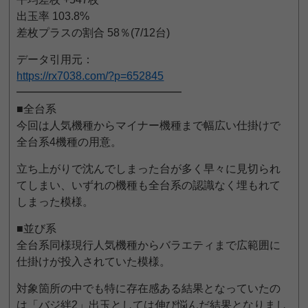
出玉率 103.8%
差枚プラスの割合 58％(7/12台)
データ引用元：
https://rx7038.com/?p=652845
━━━━━━━━━━━━━━━
■全台系
今回は人気機種からマイナー機種まで幅広い仕掛けで
全台系4機種の用意。
立ち上がりで沈んでしまった台が多く早々に見切られ
てしまい、いずれの機種も全台系の認識なく埋もれて
しまった模様。
■並び系
全台系同様現行人気機種からバラエティまで広範囲に
仕掛けが投入されていた模様。
対象箇所の中でも特に存在感ある結果となっていたの
は「バジ絆2」出玉としては伸び悩んだ結果となりまし