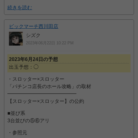
続きを読む
ビックマーチ西川田店
シズク
2023年06月22日 10:22 PM
2023年6月24日の予想
出玉予想：◯
・スロッター×スロッター
「パチンコ店長のホール攻略」の取材
━━━━━━━━━━━━━━
【スロッター×スロッター】の公約
■並び系
3台並びの⑤⑥アリ
・参照元