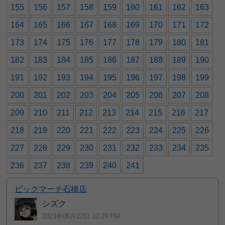
155
156
157
158
159
160
161
162
163
164
165
166
167
168
169
170
171
172
173
174
175
176
177
178
179
180
181
182
183
184
185
186
187
188
189
190
191
192
193
194
195
196
197
198
199
200
201
202
203
204
205
206
207
208
209
210
211
212
213
214
215
216
217
218
219
220
221
222
223
224
225
226
227
228
229
230
231
232
233
234
235
236
237
238
239
240
241
ビックマーチ石橋店
シズク
2023年06月22日 10:29 PM