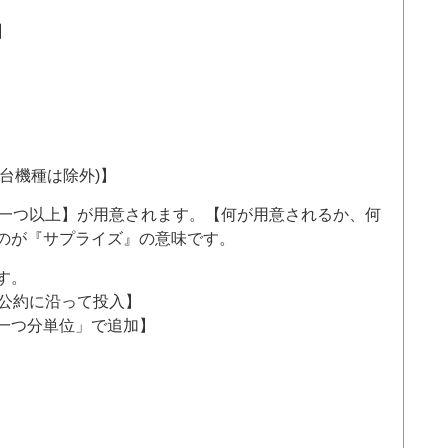
】
1台機種は除外)】
か一つ以上】が用意されます。【何が用意されるか、何
のが『サプライズ』の意味です。
す。
を公約に沿って投入】
約一つ分単位」で追加】