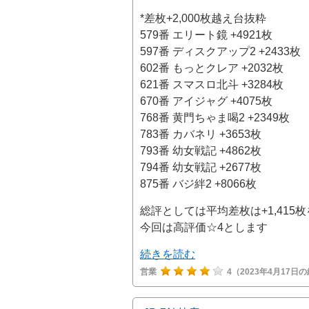
*差枚+2,000枚越え台抜粋
579番 エリート鏡 +4921枚
597番 ディスクアップ2 +2433枚
602番 もっとクレア +2032枚
621番 スマスロ北斗 +3284枚
670番 アイジャグ +4075枚
768番 黄門ちゃま喝2 +2349枚
783番 カバネリ +3653枚
793番 幼女戦記 +4862枚
794番 幼女戦記 +2677枚
875番 バジ絆2 +8066枚
総評としては平均差枚は+1,41
今回は高評価☆4とします
続きを読む
営業
4
（2023年4月17日