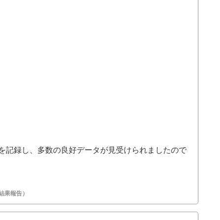
5枚を記録し、多数の良好データが見受けられましたので
の結果報告）