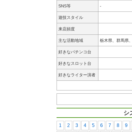
SNS等
-
遊技スタイル
来店頻度
主な活動地域
栃木県、群馬県
好きなパチンコ台
好きなスロット台
好きなライター演者
シ
1
2
3
4
5
6
7
8
9