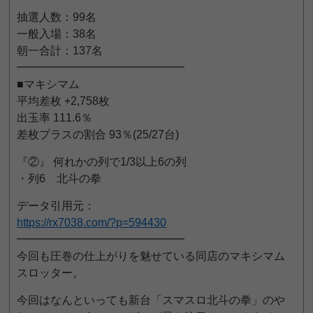
抽選人数：99名
一般入場：38名
朝一合計：137名
━━━━━━━━━━━━━━━
■マキシマム
平均差枚 +2,758枚
出玉率 111.6％
差枚プラスの割合 93％(25/27台)
『②』 何れかの列で1/3以上6の列
・列6 北斗の拳
データ引用元：
https://rx7038.com/?p=594430
━━━━━━━━━━━━━━━
今回も圧巻の仕上がりを魅せている同店のマキシマム
スロッター。
今回はなんといっても新台「スマスロ北斗の拳」のや