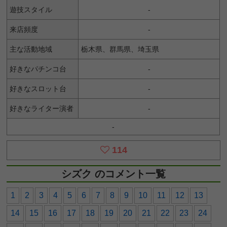
遊技スタイル
-
来店頻度
-
主な活動地域
栃木県、群馬県、埼玉県
好きなパチンコ台
-
好きなスロット台
-
好きなライター演者
-
-
114
シズク のコメント一覧
1
2
3
4
5
6
7
8
9
10
11
12
13
14
15
16
17
18
19
20
21
22
23
24