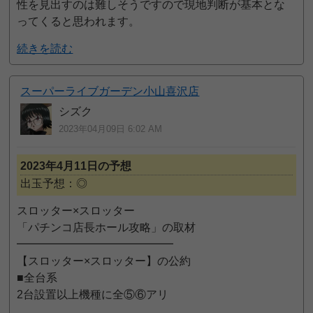
性を見出すのは難しそうですので現地判断が基本とな
ってくると思われます。
続きを読む
スーパーライブガーデン小山喜沢店
シズク
2023年04月09日 6:02 AM
2023年4月11日の予想
出玉予想：◎
スロッター×スロッター
「パチンコ店長ホール攻略」の取材
━━━━━━━━━━━━━━
【スロッター×スロッター】の公約
■全台系
2台設置以上機種に全⑤⑥アリ