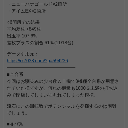
・ニューハナゴールド×2箇所
・アイムEX×2箇所
○6箇所での結果
平均差枚 +849枚
出玉率 107.6%
差枚プラスの割合 61％(11/18台)
データ引用元：
https://rx7038.com/?p=594236
━━━━━━━━━━━━━━━
■全台系
今回はお馴染みの少台数ＡＴ機で3機種全台系が用意さ
れていた様ですが、何れの機種も1000Ｇ未満の打ち込
みで閉店してしまい埋もれてしまった模様。
流石にこの回転数でポテンシャルを発揮するのは困難
でしょう。
■並び系