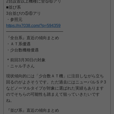
2台設置以上機種に全⑤⑥アリ
■並び系
3台並びの⑤⑥アリ
・参照元
https://rx7038.com/?p=594359
━━━━━━━━━━━━━━
『全台系』直近の傾向まとめ
・ＡＴ系優遇
・少台数機種優遇
＊前回3月30日の対象
・ニャル子さん
現状傾向的には「少台数ＡＴ機」に注目しながら立ち
回るのがよさそうです。ただ過去にはニューパルＳＰ3
などノーマルタイプが対象に選ばれた実績もあります
のでそちらの可能性も踏まえて狙っていきたいです
ね。
『並び系』直近の傾向まとめ