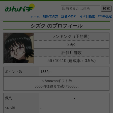
ホーム
初めての方
読者ﾗﾝｷﾝｸﾞ
イベ日検索
ｻﾑﾈｲﾙ設定
シズク のプロフィール
ランキング（予想屋）
29位
評価店舗数
56 / 10410 (達成率：0.5％)
ポイント数
1332pt
※Amazonギフト券
5000円獲得まで残り3668pt
職業
-
SNS等
-