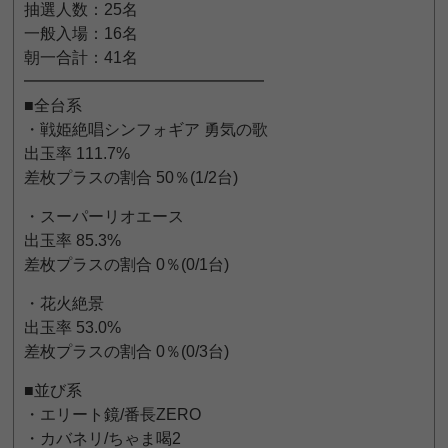
抽選人数：25名
一般入場：16名
朝一合計：41名
━━━━━━━━━━━━━━━
■全台系
・戦姫絶唱シンフォギア 勇気の歌
出玉率 111.7%
差枚プラスの割合 50％(1/2台)
・スーパーリオエース
出玉率 85.3%
差枚プラスの割合 0％(0/1台)
・花火絶景
出玉率 53.0%
差枚プラスの割合 0％(0/3台)
■並び系
・エリート鏡/番長ZERO
・カバネリ/ちゃま喝2