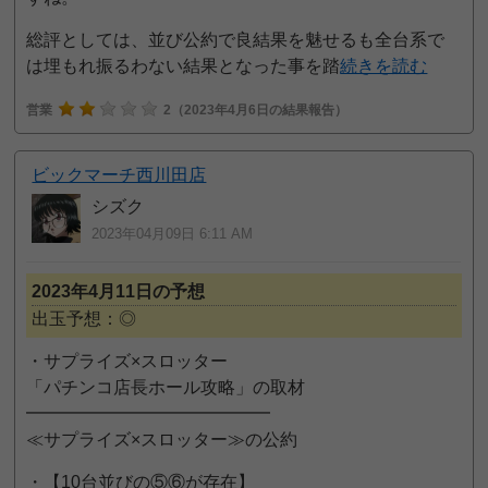
総評としては、並び公約で良結果を魅せるも全台系で
は埋もれ振るわない結果となった事を踏
続きを読む
営業
2
（2023年4月6日の結果報告）
ビックマーチ西川田店
シズク
2023年04月09日 6:11 AM
2023年4月11日の予想
出玉予想：◎
・サプライズ×スロッター
「パチンコ店長ホール攻略」の取材
━━━━━━━━━━━━━━
≪サプライズ×スロッター≫の公約
・【10台並びの⑤⑥が存在】