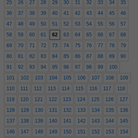
25
26
27
28
29
30
31
32
33
34
35
36
37
38
39
40
41
42
43
44
45
46
47
48
49
50
51
52
53
54
55
56
57
58
59
60
61
62
63
64
65
66
67
68
69
70
71
72
73
74
75
76
77
78
79
80
81
82
83
84
85
86
87
88
89
90
91
92
93
94
95
96
97
98
99
100
101
102
103
104
105
106
107
108
109
110
111
112
113
114
115
116
117
118
119
120
121
122
123
124
125
126
127
128
129
130
131
132
133
134
135
136
137
138
139
140
141
142
143
144
145
146
147
148
149
150
151
152
153
154