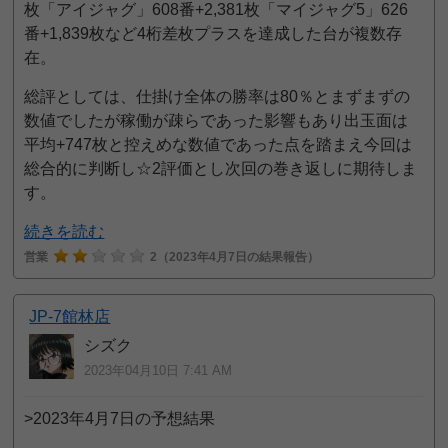
枚「アイジャグ」608番+2,381枚「マイジャグ5」626
番+1,839枚など4桁差枚プラスを達成した台が複数存
在。
総評としては、仕掛け全体の勝率は80％とまずまずの
数値でしたが稼働が疎らであった影響もあり出玉面は
平均+747枚と控えめな数値であった点を踏まえ今回は
総合的に判断し☆2評価とし次回の巻き返しに期待しま
す。
続きを読む
営業
2
（2023年4月7日の結果報告）
JP-7館林店
シズク
2023年04月10日 7:41 AM
>2023年4月7日の予想結果