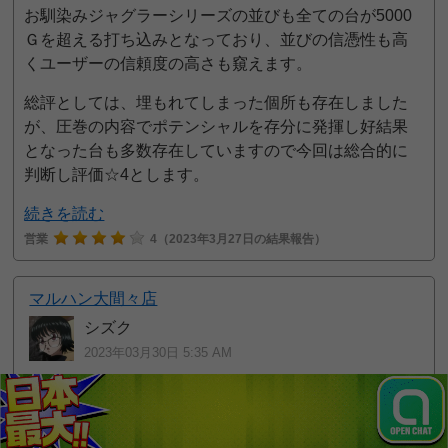
お馴染みジャグラーシリーズの並びも全ての台が5000
Ｇを超える打ち込みとなっており、並びの信憑性も高
くユーザーの信頼度の高さも窺えます。
総評としては、埋もれてしまった個所も存在しました
が、圧巻の内容でポテンシャルを存分に発揮し好結果
となった台も多数存在していますので今回は総合的に
判断し評価☆4とします。
続きを読む
営業
4
（2023年3月27日の結果報告）
マルハン大間々店
シズク
2023年03月30日 5:35 AM
>2023年3月27日の予想結果
抽選人数：31名