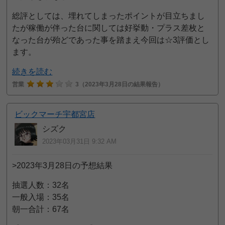
総評としては、埋れてしまったポイントが目立ちまし
たが稼働が伴った台に関しては好挙動・プラス差枚と
なった台が殆どであった事を踏まえ今回は☆3評価とし
ます。
続きを読む
営業
3
（2023年3月28日の結果報告）
ビックマーチ宇都宮店
シズク
2023年03月31日 9:32 AM
>2023年3月28日の予想結果
抽選人数：32名
一般入場：35名
朝一合計：67名