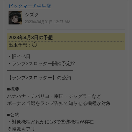
ビックマーチ桐生店
シズク
2023年04月01日 12:27 AM
2023年4月3日の予想
出玉予想：◯
・旧イベ日
・ランプ×スロッター開催予定!?
━━━━━━━━━━━━━━
【ランプ×スロッター】の公約
■概要
ハナハナ・チバリヨ・南国・ジャグラーなど
ボーナス当選をランプ告知で知らせる機種が対象
■公約
・対象機種どれかに1/3で⑤⑥機種が存在
※複数もアリ