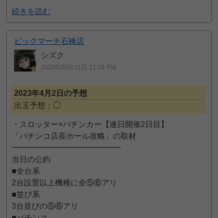
続きを読む
ビックマーチ石橋店
シズク
2023年03月31日 11:04 PM
2023年4月2日の予想
出玉予想：◯
・スロッター×パチンカー【連日開催2日目】
「パチンコ店長ホール攻略」の取材
━━━━━━━━━━━━━━
当日の公約
■全台系
2台設置以上機種に全⑤⑥アリ
■並び系
3台並びの⑤⑥アリ
■パチンコ