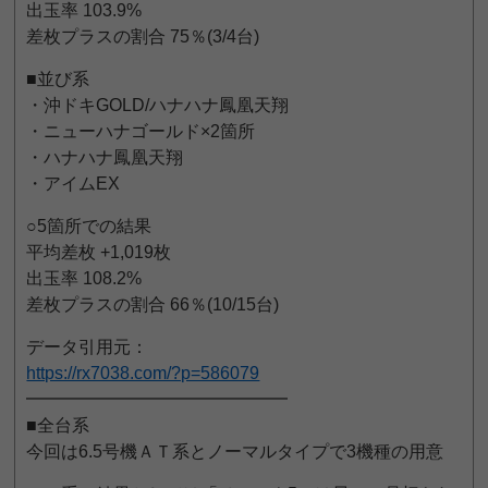
出玉率 103.9%
差枚プラスの割合 75％(3/4台)
■並び系
・沖ドキGOLD/ハナハナ鳳凰天翔
・ニューハナゴールド×2箇所
・ハナハナ鳳凰天翔
・アイムEX
○5箇所での結果
平均差枚 +1,019枚
出玉率 108.2%
差枚プラスの割合 66％(10/15台)
データ引用元：
https://rx7038.com/?p=586079
━━━━━━━━━━━━━━━
■全台系
今回は6.5号機ＡＴ系とノーマルタイプで3機種の用意