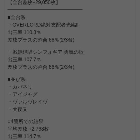
【全台差枚+29,050枚】
━━━━━━━━━━━━━━━
■全台系
・OVERLORD絶対支配者光臨II
出玉率 110.3％
差枚プラスの割合 66％(2/3台)
・戦姫絶唱シンフォギア 勇気の歌
出玉率 107.7％
差枚プラスの割合 66％(2/3台)
■並び系
・カバネリ
・アイジャグ
・ヴァルヴレイヴ
・犬夜叉
○4箇所での結果
平均差枚 +2,768枚
出玉率 114.7％