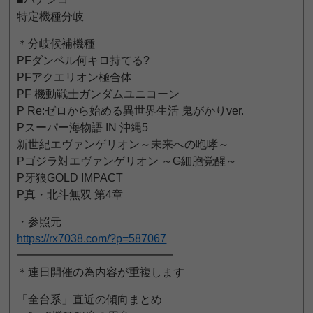
特定機種分岐
＊分岐候補機種
PFダンベル何キロ持てる?
PFアクエリオン極合体
PF 機動戦士ガンダムユニコーン
P Re:ゼロから始める異世界生活 鬼がかりver.
Pスーパー海物語 IN 沖縄5
新世紀エヴァンゲリオン～未来への咆哮～
Pゴジラ対エヴァンゲリオン ～G細胞覚醒～
P牙狼GOLD IMPACT
P真・北斗無双 第4章
・参照元
https://rx7038.com/?p=587067
━━━━━━━━━━━━━━
＊連日開催の為内容が重複します
「全台系」直近の傾向まとめ