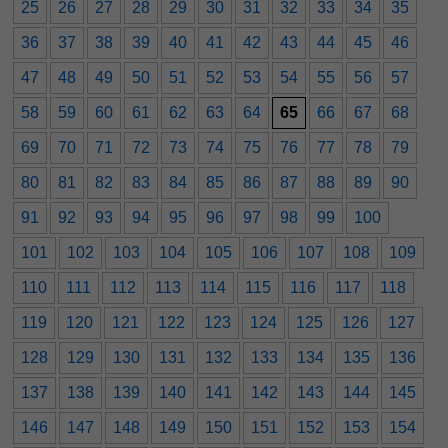
25
26
27
28
29
30
31
32
33
34
35
36
37
38
39
40
41
42
43
44
45
46
47
48
49
50
51
52
53
54
55
56
57
58
59
60
61
62
63
64
65
66
67
68
69
70
71
72
73
74
75
76
77
78
79
80
81
82
83
84
85
86
87
88
89
90
91
92
93
94
95
96
97
98
99
100
101
102
103
104
105
106
107
108
109
110
111
112
113
114
115
116
117
118
119
120
121
122
123
124
125
126
127
128
129
130
131
132
133
134
135
136
137
138
139
140
141
142
143
144
145
146
147
148
149
150
151
152
153
154