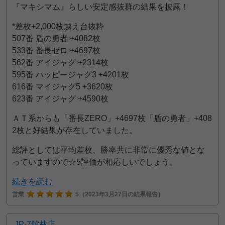
『マキシマム』らしい安定感抜群の結果を披露！
*差枚+2,000枚越え台抜粋
507番 盾の勇者 +4082枚
533番 番長ゼロ +4697枚
562番 アイジャグ +2314枚
595番 ハッピージャグ3 +4201枚
616番 マイジャグ5 +3620枚
623番 アイジャグ +4590枚
ＡＴ系からも「番長ZERO」+4697枚「盾の勇者」+408
2枚と好結果が存在していました。
総評としては平均差枚、勝率共に非常に優秀な値とな
っていますので☆5評価が相応しいでしょう。
続きを読む
営業
5
（2023年3月27日の結果報告）
JP-7館林店