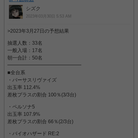
シズク
2023年03月30日 5:53 AM
>2023年3月27日の予想結果
抽選人数：33名
一般入場：17名
朝一合計：50名
━━━━━━━━━━━━━━━
■全台系
・バーサスリヴァイズ
出玉率 112.4%
差枚プラスの割合 100％(3/3台)
・ペルソナ5
出玉率 107.9%
差枚プラスの割合 66％(2/3台)
・バイオハザード RE:2