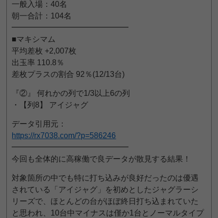
一般入場：40名
朝一合計：104名
━━━━━━━━━━━━━━━
■マキシマム
平均差枚 +2,007枚
出玉率 110.8％
差枚プラスの割合 92％(12/13台)
『②』 何れかの列で1/3以上6の列
・【列8】 アイジャグ
データ引用元：
https://rx7038.com/?p=586246
━━━━━━━━━━━━━━━
今回も全体的に高稼働で良データが散見する結果！
対象箇所の中でも特に打ち込みが良好だったのは優遇
されている「アイジャグ」を初めとしたジャグラーシ
リーズで、ほとんどの台がほぼ終日打ち込まれていた
と思われ、10台中マイナスは僅か1台とノーマルタイプ