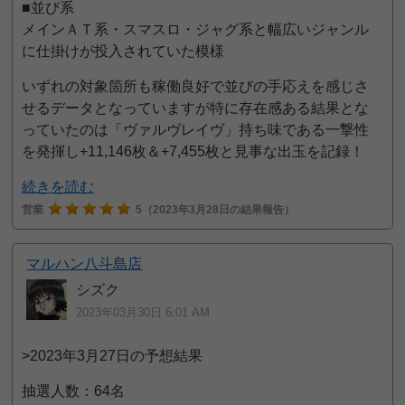
■並び系
メインＡＴ系・スマスロ・ジャグ系と幅広いジャンル
に仕掛けが投入されていた模様
いずれの対象箇所も稼働良好で並びの手応えを感じさ
せるデータとなっていますが特に存在感ある結果とな
っていたのは「ヴァルヴレイヴ」持ち味である一撃性
を発揮し+11,146枚＆+7,455枚と見事な出玉を記録！
続きを読む
営業
5
（2023年3月28日の結果報告）
マルハン八斗島店
シズク
2023年03月30日 6:01 AM
>2023年3月27日の予想結果
抽選人数：64名