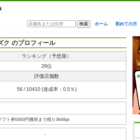
報
ホーム
初めての方
ズク のプロフィール
ランキング（予想屋）
29位
評価店舗数
56 / 10410 (達成率：0.5％)
nギフト券
5000円獲得まで残り3668pt
-