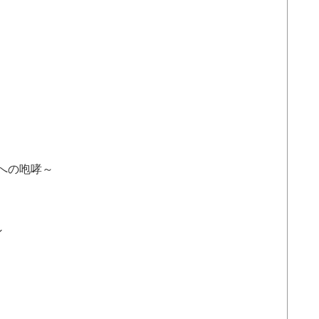
への咆哮～
ン