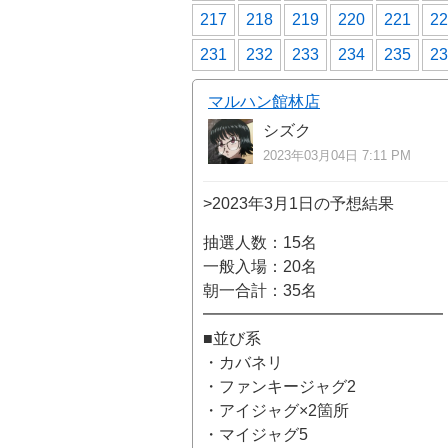
217
218
219
220
221
22
231
232
233
234
235
23
マルハン館林店
シズク
2023年03月04日 7:11 PM
>2023年3月1日の予想結果
抽選人数：15名
一般入場：20名
朝一合計：35名
━━━━━━━━━━━━━━━
■並び系
・カバネリ
・ファンキージャグ2
・アイジャグ×2箇所
・マイジャグ5