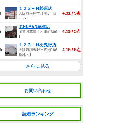
91-1
１２３＋Ｎ松原店
4.31 / 5点
8
大阪府松原市丹南1丁目
317-1
ICHI-BAN草津店
4.19 / 5点
9
滋賀県草津市木川町306-
1
１２３＋Ｎ羽曳野店
4.15 / 5点
0
大阪府羽曳野市広瀬186
番地の1
さらに見る
お問い合わせ
読者ランキング