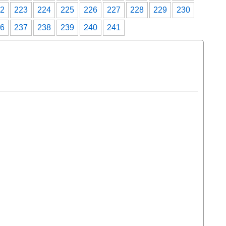
2
223
224
225
226
227
228
229
230
6
237
238
239
240
241