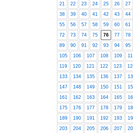
21
22
23
24
25
26
27
38
39
40
41
42
43
44
55
56
57
58
59
60
61
72
73
74
75
76
77
78
89
90
91
92
93
94
95
105
106
107
108
109
11
119
120
121
122
123
12
133
134
135
136
137
13
147
148
149
150
151
15
161
162
163
164
165
16
175
176
177
178
179
18
189
190
191
192
193
19
203
204
205
206
207
20