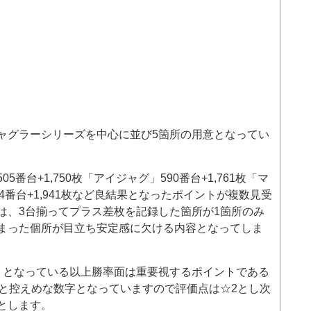
ャグラーシリーズを中心に並び5箇所の用意となってい
番台+1,750枚「アイジャグ」590番台+1,761枚「マ
624番台+1,941枚など良結果となったポイントが複数見受
は、3台揃ってプラス差枚を記録した箇所が1箇所のみ
まった個所が目立ち安定感に欠ける内容となってしま
」となっている以上勝率面は重要視するポイントである
％と控えめな数字となっていますので評価点は☆2とし次
とします。