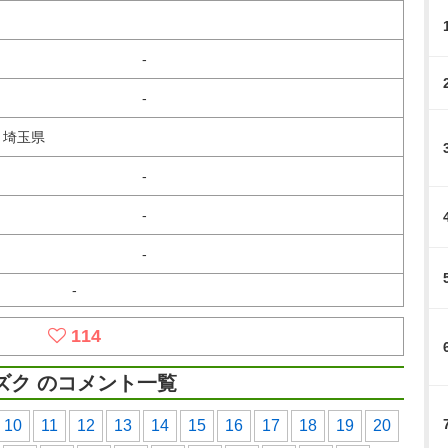
-
-
、埼玉県
-
-
-
-
114
ズク のコメント一覧
10
11
12
13
14
15
16
17
18
19
20