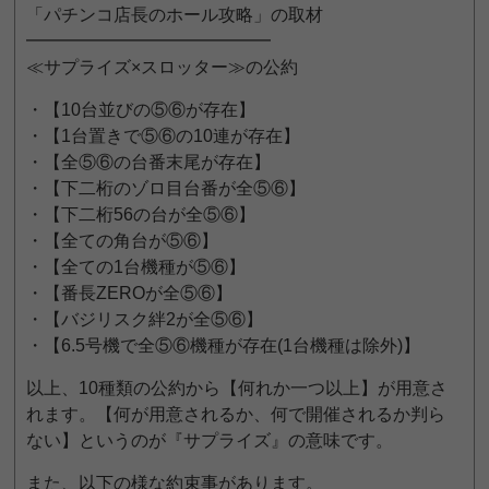
「パチンコ店長のホール攻略」の取材
━━━━━━━━━━━━━━
≪サプライズ×スロッター≫の公約
・【10台並びの⑤⑥が存在】
・【1台置きで⑤⑥の10連が存在】
・【全⑤⑥の台番末尾が存在】
・【下二桁のゾロ目台番が全⑤⑥】
・【下二桁56の台が全⑤⑥】
・【全ての角台が⑤⑥】
・【全ての1台機種が⑤⑥】
・【番長ZEROが全⑤⑥】
・【バジリスク絆2が全⑤⑥】
・【6.5号機で全⑤⑥機種が存在(1台機種は除外)】
以上、10種類の公約から【何れか一つ以上】が用意さ
れます。【何が用意されるか、何で開催されるか判ら
ない】というのが『サプライズ』の意味です。
また、以下の様な約束事があります。