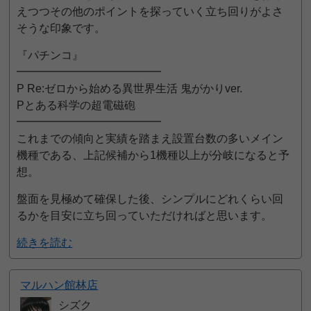
えつつその他のポイントを探っていく立ち回りがよさ
そうな印象です。
『パチンコ』
━━━━━━━━━━━━━
P Re:ゼロから始める異世界生活 鬼がかりver.
Pとある科学の超電磁砲
━━━━━━━━━━━━━
これまでの傾向と実績を踏まえ設置台数の多いメイン
機種である、上記候補から1機種以上が分岐になると予
想。
盤面を見極めて確保した後、シンプルにどれくらい回
るかを目安に立ち回っていただければと思います。
続きを読む
マルハン館林店
シズク