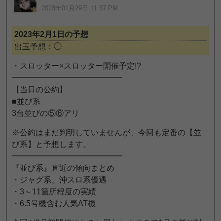
2023年01月29日 11:37 PM
2023年2月1日の予想
出玉予想：◯
・スロッター×スロッター開催予定!?
━━━━━━━━━━━━━━
【当日の公約】
■並び系
3台並びの⑤⑥アリ
※公約はまだ判明していませんが、今回も定番の【並
び系】と予想します。
━━━━━━━━━━━━━━
『並び系』直近の傾向まとめ
・ジャグ系、沖スロ系優遇
・3～11箇所程度の実績
・6.5号機含む人気AT機