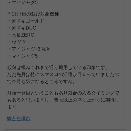
・マイジャグ5
＊1月7日の並び対象機種
・沖ドキゴールド
・沖ドキDUO
・番長ZERO
・ヴヴヴ
・アイジャグ×3箇所
・マイジャグ5
傾向は概ねこれまで通り通用している印象です。
ただ先月は特にスマスロの活躍が目立っていましたの
で今月も気になるところですね。
月頭一発目ということもあり気合の入るタイミングで
もあると思いますし、普段以上の盛り上がりに期待し
ます。
続きを読む