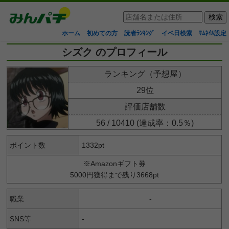
ホーム
初めての方
読者ﾗﾝｷﾝｸﾞ
イベ日検索
ｻﾑﾈｲﾙ設定
シズク のプロフィール
ランキング（予想屋）
29位
評価店舗数
56 / 10410 (達成率：0.5％)
ポイント数
1332pt
※Amazonギフト券
5000円獲得まで残り3668pt
職業
-
SNS等
-