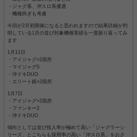
・ジャグ系、沖スロ系優遇
・機種跨ぎも考慮
今回が2月初開催になると思われますので結果詳細が判
明している1月の並び対象機種実績を一度振り返ってみ
ます
1月11日
・アイジャグ×2箇所
・マイジャグ5
・沖ドキDUO
・エリート鏡×2箇所
1月7日
・アイジャグ×2箇所
・ファンキー2
・沖ドキDUO
傾向としては並び投入率が極めて高い「ジャグラーシ
リーズ」とこちらも採用率の高い「沖スロ系」をおさ