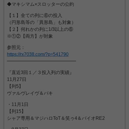
◆マキシマム×スロッターの公約
【１】全ての列に⑥の投入
（円形島等の「異形島」も対象）
【２】何れかの列に1/3以上の⑥
※①②【両方】が対象
参照元：
https://rx7038.com/?p=541790
━━━━━━━━━━━━━━━
『直近3回１／３投入列の実績』
11月27日
【列5】
ヴァルヴレイヴ＆バキ
・11月1日
【列15】
シャア専用＆マジハロToT＆笑ゥ4＆バイオRE2