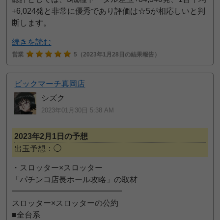
+6,024発と非常に優秀であり評価は☆5が相応しいと判
断します。
続きを読む
営業
5
（2023年1月28日の結果報告）
ビックマーチ真岡店
シズク
2023年01月30日 5:38 AM
2023年2月1日の予想
出玉予想：◯
・スロッター×スロッター
「パチンコ店長ホール攻略」の取材
━━━━━━━━━━━━━━
スロッター×スロッターの公約
■全台系