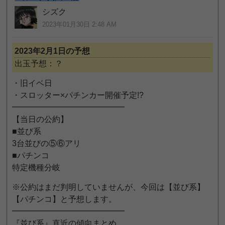
シズク
2023年01月30日 2:48 AM
2023年2月1日の予想
出玉予想：？
・旧イベ日
・スロッター×パチンカー開催予定!?
━━━━━━━━━━━━━━
【当日の公約】
■並び系
3台並びの⑤⑥アリ
■パチンコ
特定機種分岐
※公約はまだ判明していませんが、今回は【並び系】
【パチンコ】と予想します。
━━━━━━━━━━━━━━
『並び系』直近の傾向まとめ