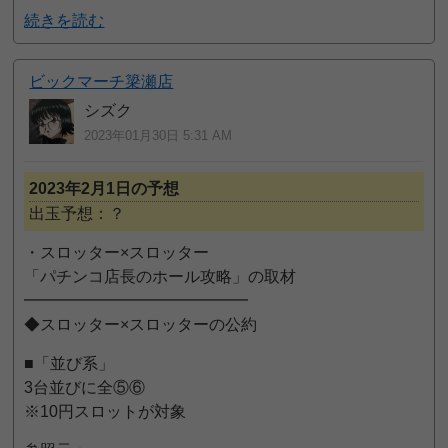
続きを読む
ビックマーチ簗瀬店
シズク
2023年01月30日 5:31 AM
2023年2月1日の予想
出玉予想：？
・スロッター×スロッター
「パチンコ店長のホール攻略」の取材
━━━━━━━━━━━━━━
◆スロッター×スロッターの公約
■「並び系」
3台並びに全⑤⑥
※10円スロットが対象