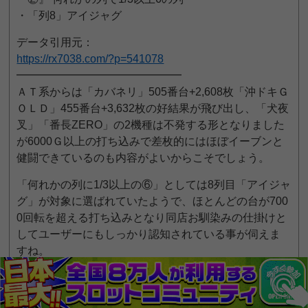
・「列8」アイジャグ
データ引用元：
https://rx7038.com/?p=541078
━━━━━━━━━━━━━━━
ＡＴ系からは「カバネリ」505番台+2,608枚「沖ドキＧ
ＯＬＤ」455番台+3,632枚の好結果が飛び出し、「犬夜
叉」「番長ZERO」の2機種は不発する形となりました
が6000Ｇ以上の打ち込みで差枚的にはほぼイーブンと
健闘できているのも内容がよいからこそでしょう。
「何れかの列に1/3以上の⑥」としては8列目「アイジャ
グ」が対象に選ばれていたようで、ほとんどの台が700
0回転を超える打ち込みとなり同店お馴染みの仕掛けと
してユーザーにもしっかり認知されている事が伺えま
すね。
一部不発する形となりましたが平均差枚は+1,796枚と
優秀、出率も平均7074Ｇ打ち込まれたうえで108.5％と