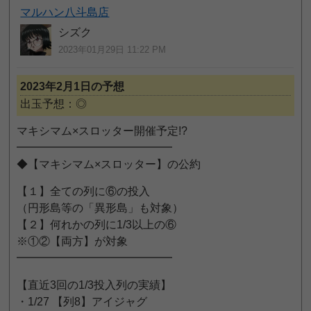
マルハン八斗島店
シズク
2023年01月29日 11:22 PM
2023年2月1日の予想
出玉予想：◎
マキシマム×スロッター開催予定!?
━━━━━━━━━━━━━━
◆【マキシマム×スロッター】の公約
【１】全ての列に⑥の投入
（円形島等の「異形島」も対象）
【２】何れかの列に1/3以上の⑥
※①②【両方】が対象
━━━━━━━━━━━━━━
【直近3回の1/3投入列の実績】
・1/27 【列8】アイジャグ