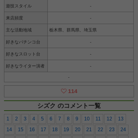
遊技スタイル
-
来店頻度
-
主な活動地域
栃木県、群馬県、埼玉県
好きなパチンコ台
-
好きなスロット台
-
好きなライター演者
-
-
114
シズク のコメント一覧
1
2
3
4
5
6
7
8
9
10
11
12
13
14
15
16
17
18
19
20
21
22
23
24