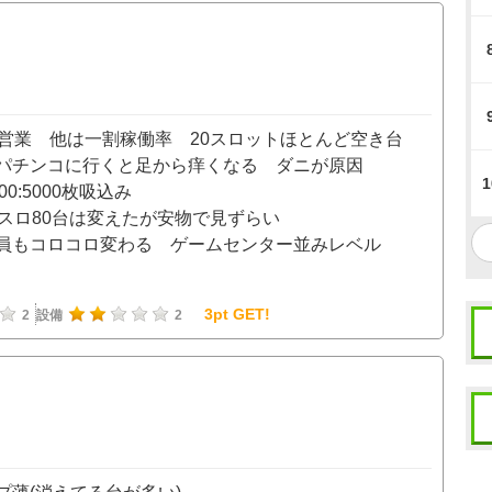
営業 他は一割稼働率 20スロットほとんど空き台
パチンコに行くと足から痒くなる ダニが原因
1
0:5000枚吸込み
スロ80台は変えたが安物で見ずらい
員もコロコロ変わる ゲームセンター並みレベル
3pt GET!
2
設備
2