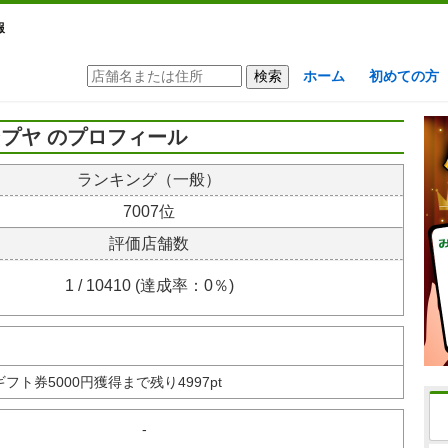
報
ホーム
初めての方
プヤ のプロフィール
ランキング（一般）
7007位
評価店舗数
1 / 10410 (達成率：0％)
nギフト券
5000円獲得まで残り4997pt
-