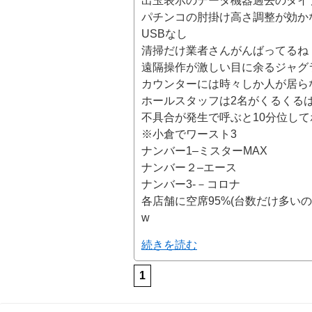
出玉表示のデータ機器過去のタイプ
パチンコの肘掛け高さ調整が効か
USBなし
清掃だけ業者さんがんばってるね
遠隔操作が激しい目に余るジャグ
カウンターには時々しか人が居らな
ホールスタッフは2名がくるくるは
不具合が発生で呼ぶと10分位し
※小倉でワースト3
ナンバー1–ミスターMAX
ナンバー２–エース
ナンバー3-－コロナ
各店舗に空席95%(台数だけ多い
w
続きを読む
1