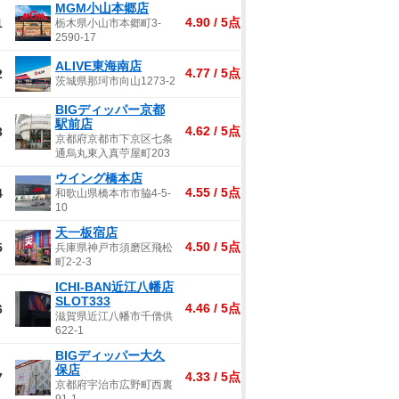
MGM小山本郷店
4.90 / 5点
1
栃木県小山市本郷町3-
2590-17
ALIVE東海南店
4.77 / 5点
2
茨城県那珂市向山1273-2
BIGディッパー京都
駅前店
4.62 / 5点
3
京都府京都市下京区七条
通烏丸東入真苧屋町203
ウイング橋本店
4.55 / 5点
4
和歌山県橋本市市脇4-5-
10
天一板宿店
4.50 / 5点
5
兵庫県神戸市須磨区飛松
町2-2-3
ICHI-BAN近江八幡店
SLOT333
4.46 / 5点
6
滋賀県近江八幡市千僧供
622-1
BIGディッパー大久
保店
4.33 / 5点
7
京都府宇治市広野町西裏