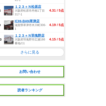
91-1
１２３＋Ｎ松原店
4.31 / 5点
8
大阪府松原市丹南1丁目
317-1
ICHI-BAN草津店
4.19 / 5点
9
滋賀県草津市木川町306-
1
１２３＋Ｎ羽曳野店
4.15 / 5点
0
大阪府羽曳野市広瀬186
番地の1
さらに見る
お問い合わせ
読者ランキング