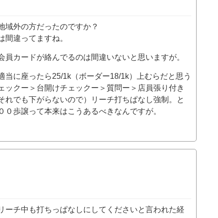
地域外の方だったのですか？
は間違ってますね。
会員カードが絡んでるのは間違いないと思いますが。
に座ったら25/1k（ボーダー18/1k）上むらだと思う
ェックー＞台開けチェックー＞質問ー＞店員張り付き
それでも下がらないので）リーチ打ちぱなし強制。と
００歩譲って本来はこうあるべきなんですが。
リーチ中も打ちっぱなしにしてくださいと言われた経