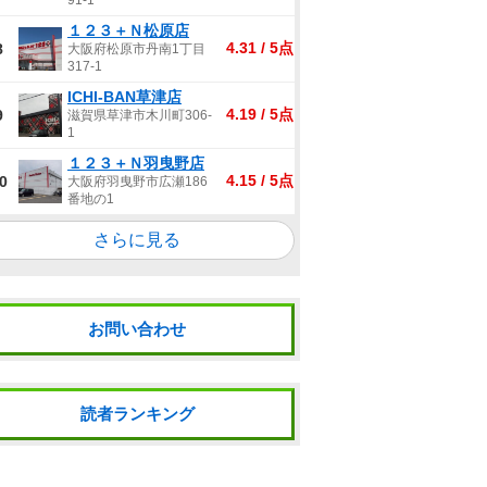
91-1
１２３＋Ｎ松原店
4.31 / 5点
8
大阪府松原市丹南1丁目
317-1
ICHI-BAN草津店
4.19 / 5点
9
滋賀県草津市木川町306-
1
１２３＋Ｎ羽曳野店
4.15 / 5点
0
大阪府羽曳野市広瀬186
番地の1
さらに見る
お問い合わせ
読者ランキング