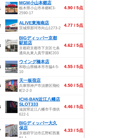
MGM小山本郷店
4.90 / 5点
1
栃木県小山市本郷町3-
2590-17
ALIVE東海南店
4.77 / 5点
2
茨城県那珂市向山1273-2
BIGディッパー京都
駅前店
4.62 / 5点
3
京都府京都市下京区七条
通烏丸東入真苧屋町203
ウイング橋本店
4.55 / 5点
4
和歌山県橋本市市脇4-5-
10
天一板宿店
4.50 / 5点
5
兵庫県神戸市須磨区飛松
町2-2-3
ICHI-BAN近江八幡店
SLOT333
4.46 / 5点
6
滋賀県近江八幡市千僧供
622-1
BIGディッパー大久
保店
4.33 / 5点
7
京都府宇治市広野町西裏