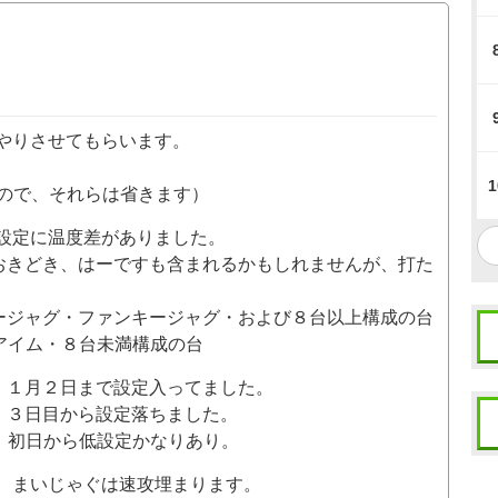
やりさせてもらいます。
1
いので、それらは省きます）
設定に温度差がありました。
おきどき、はーですも含まれるかもしれませんが、打た
ージャグ・ファンキージャグ・および８台以上構成の台
アイム・８台未満構成の台
 １月２日まで設定入ってました。
３日目から設定落ちました。
初日から低設定かなりあり。
、まいじゃぐは速攻埋まります。