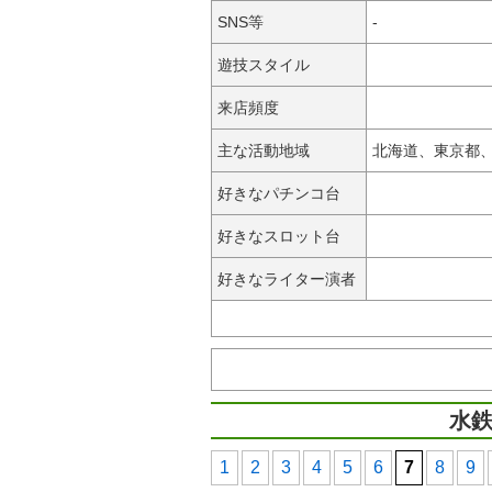
SNS等
-
遊技スタイル
来店頻度
主な活動地域
北海道、東京都
好きなパチンコ台
好きなスロット台
好きなライター演者
水鉄
1
2
3
4
5
6
7
8
9