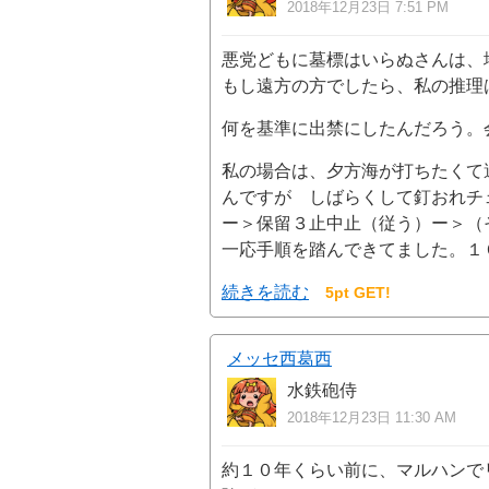
2018年12月23日 7:51 PM
悪党どもに墓標はいらぬさんは、
もし遠方の方でしたら、私の推理
何を基準に出禁にしたんだろう。
私の場合は、夕方海が打ちたくて適当
んですが しばらくして釘おれチ
ー＞保留３止中止（従う）ー＞（
一応手順を踏んできてました。１
続きを読む
5pt GET!
メッセ西葛西
水鉄砲侍
2018年12月23日 11:30 AM
約１０年くらい前に、マルハンで