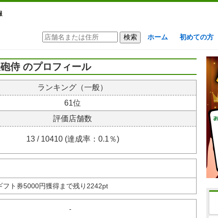
報
ホーム
初めての方
砲侍 のプロフィール
ランキング（一般）
61位
評価店舗数
13 / 10410 (達成率：0.1％)
nギフト券
5000円獲得まで残り2242pt
-