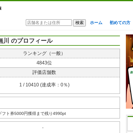
報
ホーム
初めての方
無川 のプロフィール
ランキング（一般）
4843位
評価店舗数
1 / 10410 (達成率：0％)
nギフト券
5000円獲得まで残り4990pt
-