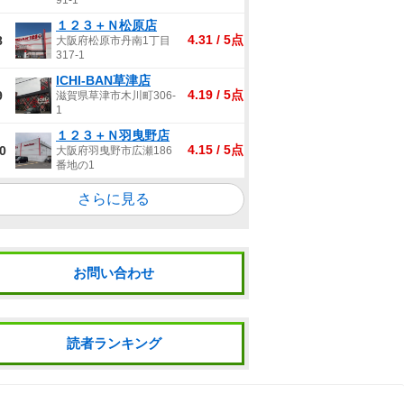
91-1
１２３＋Ｎ松原店
4.31 / 5点
8
大阪府松原市丹南1丁目
317-1
ICHI-BAN草津店
4.19 / 5点
9
滋賀県草津市木川町306-
1
１２３＋Ｎ羽曳野店
4.15 / 5点
0
大阪府羽曳野市広瀬186
番地の1
さらに見る
お問い合わせ
読者ランキング