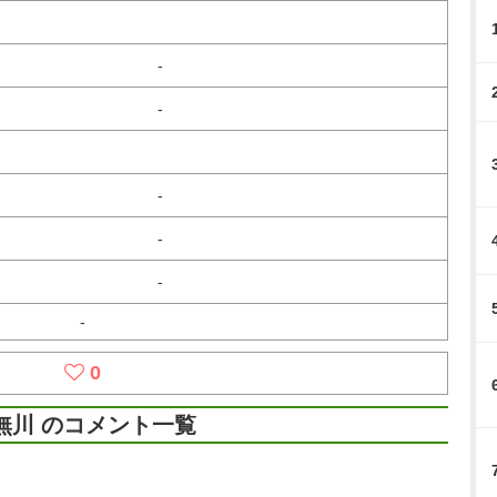
-
-
-
-
-
-
0
無川 のコメント一覧