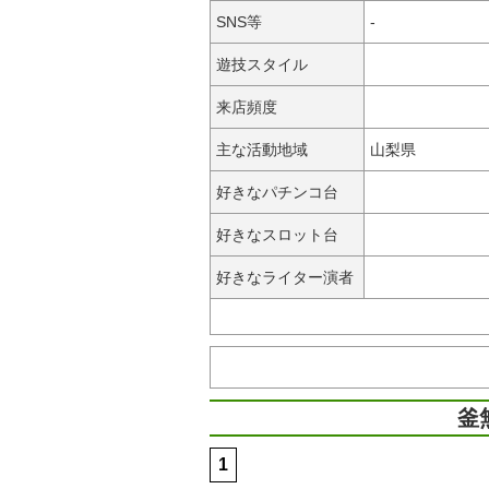
SNS等
-
遊技スタイル
来店頻度
主な活動地域
山梨県
好きなパチンコ台
好きなスロット台
好きなライター演者
釜
1