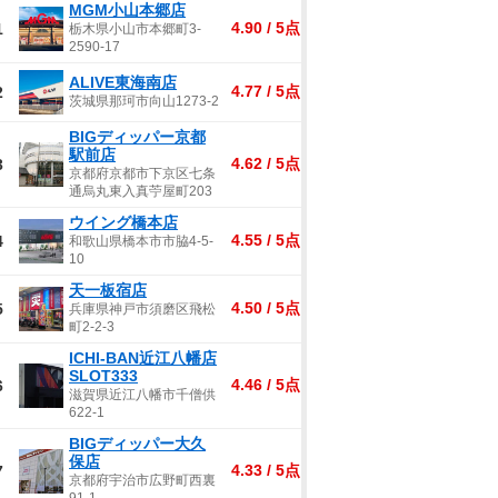
MGM小山本郷店
4.90 / 5点
1
栃木県小山市本郷町3-
2590-17
ALIVE東海南店
4.77 / 5点
2
茨城県那珂市向山1273-2
BIGディッパー京都
駅前店
4.62 / 5点
3
京都府京都市下京区七条
通烏丸東入真苧屋町203
ウイング橋本店
4.55 / 5点
4
和歌山県橋本市市脇4-5-
10
天一板宿店
4.50 / 5点
5
兵庫県神戸市須磨区飛松
町2-2-3
ICHI-BAN近江八幡店
SLOT333
4.46 / 5点
6
滋賀県近江八幡市千僧供
622-1
BIGディッパー大久
保店
4.33 / 5点
7
京都府宇治市広野町西裏