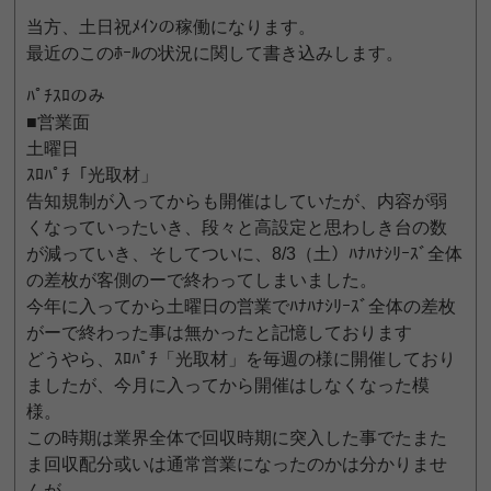
当方、土日祝ﾒｲﾝの稼働になります。
最近のこのﾎｰﾙの状況に関して書き込みします。
ﾊﾟﾁｽﾛのみ
■営業面
土曜日
ｽﾛﾊﾟﾁ「光取材」
告知規制が入ってからも開催はしていたが、内容が弱
くなっていったいき、段々と高設定と思わしき台の数
が減っていき、そしてついに、8/3（土）ﾊﾅﾊﾅｼﾘｰｽﾞ全体
の差枚が客側のーで終わってしまいました。
今年に入ってから土曜日の営業でﾊﾅﾊﾅｼﾘｰｽﾞ全体の差枚
がーで終わった事は無かったと記憶しております
どうやら、ｽﾛﾊﾟﾁ「光取材」を毎週の様に開催しており
ましたが、今月に入ってから開催はしなくなった模
様。
この時期は業界全体で回収時期に突入した事でたまた
ま回収配分或いは通常営業になったのかは分かりませ
んが。