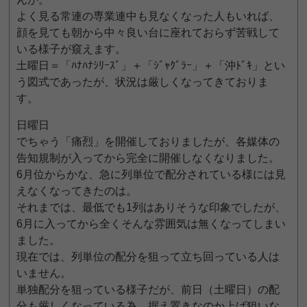
よく見る常連の専業連中も見なくなった人もいれば、
顔を見ても朝から中々良い台に座れておらず苦戦して
いる様子が窺えます。
土曜日＝「ﾊﾅﾊﾅｼﾘｰｽﾞ」＋「ｼﾞｬｸﾞﾗｰ」＋「沖ﾄﾞｷ」とい
う図式であったが、状況は厳しくなってきておりま
す。
日曜日
でちゃう「痛烈」を開催しておりましたが、各媒体の
告知規制が入ってから完全に開催しなくなりました。
6月位からかな、急に列単位で配分されている様には見
えなくなってきたのは。
それまでは、最低でも1列はありそうな印象でしたが、
6月に入ってから全くそんな雰囲気は無くなってしまい
ました。
現在では、列単位の配分を狙って立ち回っている人は
いません。
単独配分を狙っている様子だが、前日（土曜日）の配
分も厳しくなっている為、据え置きなのか上げ狙いな