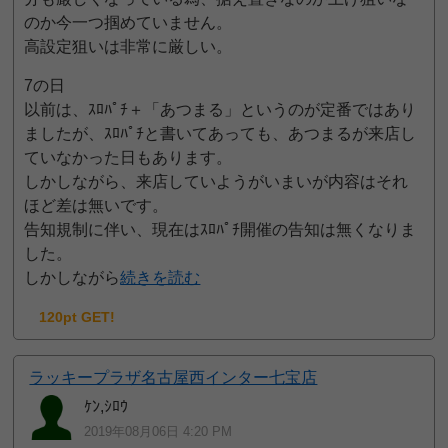
のか今一つ掴めていません。
高設定狙いは非常に厳しい。
7の日
以前は、ｽﾛﾊﾟﾁ＋「あつまる」というのが定番ではあり
ましたが、ｽﾛﾊﾟﾁと書いてあっても、あつまるが来店し
ていなかった日もあります。
しかしながら、来店していようがいまいが内容はそれ
ほど差は無いです。
告知規制に伴い、現在はｽﾛﾊﾟﾁ開催の告知は無くなりま
した。
しかしながら
続きを読む
120pt GET!
ラッキープラザ名古屋西インター七宝店
ｹﾝ,ｼﾛｳ
2019年08月06日 4:20 PM