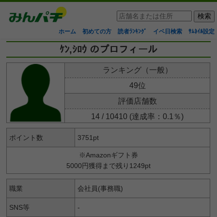
ホーム
初めての方
読者ﾗﾝｷﾝｸﾞ
イベ日検索
ｻﾑﾈｲﾙ設定
ｹﾝ,ｼﾛｳ のプロフィール
ランキング（一般）
49位
評価店舗数
14 / 10410 (達成率：0.1％)
ポイント数
3751pt
※Amazonギフト券
5000円獲得まで残り1249pt
職業
会社員(事務職)
SNS等
-