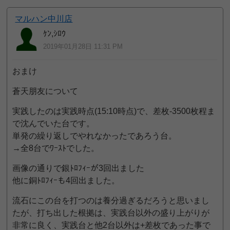
マルハン中川店
ｹﾝ,ｼﾛｳ
2019年01月28日 11:31 PM
おまけ
蒼天朋友について
実践したのは実践時点(15:10時点)で、差枚-3500枚程ま
で沈んでいた台です。
単発の繰り返しでやれなかったであろう台。
→全8台でﾜｰｽﾄでした。
画像の通りで銀ﾄﾛﾌｨｰが3回出ました
他に銅ﾄﾛﾌｨｰも4回出ました。
流石にこの台を打つのは養分過ぎるだろうと思いまし
たが、打ち出した根拠は、実践台以外の盛り上がりが
非常に良く、実践台と他2台以外は+差枚であった事で