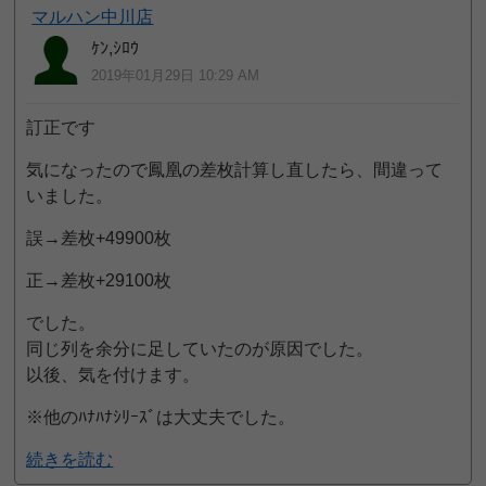
マルハン中川店
ｹﾝ,ｼﾛｳ
2019年01月29日 10:29 AM
訂正です
気になったので鳳凰の差枚計算し直したら、間違って
いました。
誤→差枚+49900枚
正→差枚+29100枚
でした。
同じ列を余分に足していたのが原因でした。
以後、気を付けます。
※他のﾊﾅﾊﾅｼﾘｰｽﾞは大丈夫でした。
続きを読む