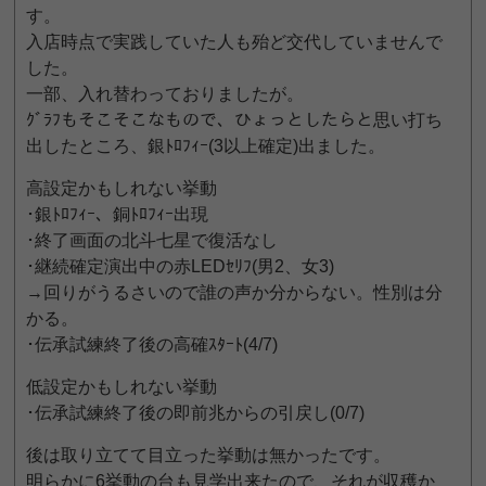
す。
入店時点で実践していた人も殆ど交代していませんで
した。
一部、入れ替わっておりましたが。
ｸﾞﾗﾌもそこそこなもので、ひょっとしたらと思い打ち
出したところ、銀ﾄﾛﾌｨｰ(3以上確定)出ました。
高設定かもしれない挙動
･銀ﾄﾛﾌｨｰ、銅ﾄﾛﾌｨｰ出現
･終了画面の北斗七星で復活なし
･継続確定演出中の赤LEDｾﾘﾌ(男2、女3)
→回りがうるさいので誰の声か分からない。性別は分
かる。
･伝承試練終了後の高確ｽﾀｰﾄ(4/7)
低設定かもしれない挙動
･伝承試練終了後の即前兆からの引戻し(0/7)
後は取り立てて目立った挙動は無かったです。
明らかに6挙動の台も見学出来たので、それが収穫か