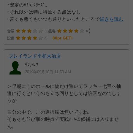
･安定のﾊﾅﾊﾅｼﾘｰｽﾞ。
･それ以外は特に特筆する点はなし
･善くも悪くもいつも通りといったところで
続きを読む
営業
3
接客
4
80pt GET!
設備
4
プレイランド平和大治店
ｹﾝ,ｼﾛｳ
2019年09月10日 11:53 AM
＞早朝にこのホールに物だけ置いてラッキー七宝へ抽
選に行くというのも立ち回りとしては許容なのでしょ
うか
自分の中で、この選択肢は無いですね。
そもそも並び順の時点で実践ﾎｰﾙの候補には入りませ
ん。