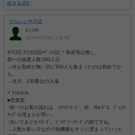
続きを読む
マルハン中川店
ｹﾝ,ｼﾛｳ
2019年04月09日 1:18 PM
4/7(日) 7の日(旧ｲﾍﾞﾝﾄ日) ＊取材等は無し
朝一の抽選人数:500人位
→何も取材が無い日に500人も集まったのは初めてか
も。
→当方、130番位の入場
ﾊﾟﾁｽﾛのみ
■営業面
･朝一のお客の流れは、ﾊﾅﾊﾅｼﾘｰｽﾞ、絆、Re:ｾﾞﾛ、ﾃﾞｨｽｸ
ｱｯﾌﾟの埋まりが早い。
･次いでまどかｼﾘｰｽﾞ、ｼﾞｬｸﾞﾗｰｼﾘｰｽﾞの順ですね。
→人数が多い方なので他機種もすぐに埋まっていった