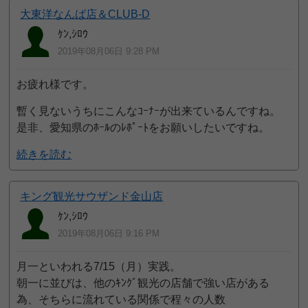
大東洋なんば店＆CLUB-D
ｹﾝ,ｼﾛｳ
2019年08月06日 9:28 PM
お疲れ様です。
暫く見ないうちにこんなｺｰﾅｰが出来ているんですね。
是非、愛知県のﾎｰﾙのﾚﾎﾟｰﾄをお願いしたいですね。
続きを読む
キング観光サウザンド金山店
ｹﾝ,ｼﾛｳ
2019年08月06日 9:16 PM
月一といわれる7/15（月）実践。
朝一に並びは、他のｷﾝｸﾞ観光の店舗で強い店がある
為、そちらに流れている関係で程々の人数