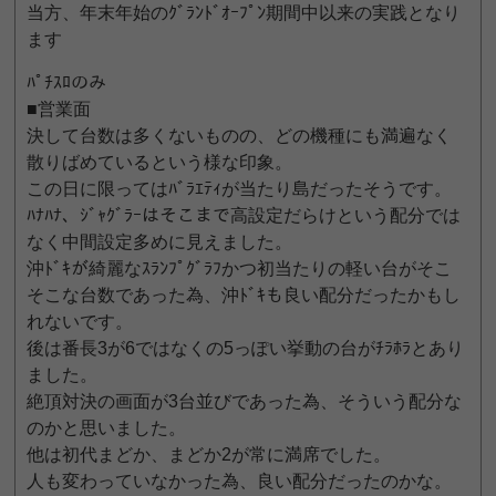
当方、年末年始のｸﾞﾗﾝﾄﾞｵｰﾌﾟﾝ期間中以来の実践となり
ます
ﾊﾟﾁｽﾛのみ
■営業面
決して台数は多くないものの、どの機種にも満遍なく
散りばめているという様な印象。
この日に限ってはﾊﾞﾗｴﾃｨが当たり島だったそうです。
ﾊﾅﾊﾅ、ｼﾞｬｸﾞﾗｰはそこまで高設定だらけという配分では
なく中間設定多めに見えました。
沖ﾄﾞｷが綺麗なｽﾗﾝﾌﾟｸﾞﾗﾌかつ初当たりの軽い台がそこ
そこな台数であった為、沖ﾄﾞｷも良い配分だったかもし
れないです。
後は番長3が6ではなくの5っぽい挙動の台がﾁﾗﾎﾗとあり
ました。
絶頂対決の画面が3台並びであった為、そういう配分な
のかと思いました。
他は初代まどか、まどか2が常に満席でした。
人も変わっていなかった為、良い配分だったのかな。