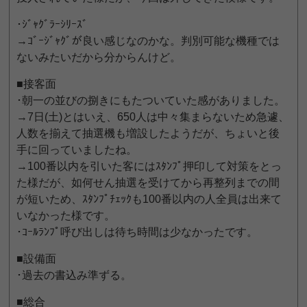
･ｼﾞｬｸﾞﾗｰｼﾘｰｽﾞ
→ｺﾞｰｼﾞｬｸﾞが良い感じなのかな。判別可能な機種では
ないみたいだから分からんけど。
■接客面
･朝一の並びの捌きにもたついていた感がありました。
→7日(土)とはいえ、650人は中々集まらないため急遽、
人数を揃えて抽選機も増設したようだが、ちょいと後
手に回っていましたね。
→100番以内を引いた客にはｽﾀﾝﾌﾟ押印して対策をとっ
た様だが、如何せん抽選を受けてから再整列までの間
が短いため、ｽﾀﾝﾌﾟﾁｪｯｸも100番以内の人全員は出来て
いなかった様です。
･ｺｰﾙﾗﾝﾌﾟ呼び出しは待ち時間は少なかったです。
■設備面
･過去の書込み準ずる。
■総合