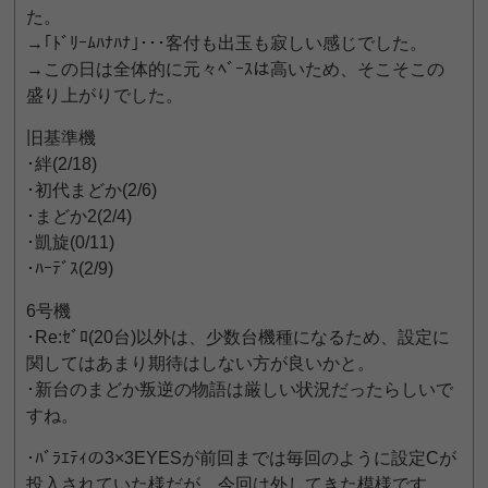
た。
→｢ﾄﾞﾘｰﾑﾊﾅﾊﾅ｣･･･客付も出玉も寂しい感じでした。
→この日は全体的に元々ﾍﾞｰｽは高いため、そこそこの
盛り上がりでした。
旧基準機
･絆(2/18)
･初代まどか(2/6)
･まどか2(2/4)
･凱旋(0/11)
･ﾊｰﾃﾞｽ(2/9)
6号機
･Re:ｾﾞﾛ(20台)以外は、少数台機種になるため、設定に
関してはあまり期待はしない方が良いかと。
･新台のまどか叛逆の物語は厳しい状況だったらしいで
すね。
･ﾊﾞﾗｴﾃｨの3×3EYESが前回までは毎回のように設定Cが
投入されていた様だが、今回は外してきた模様です。