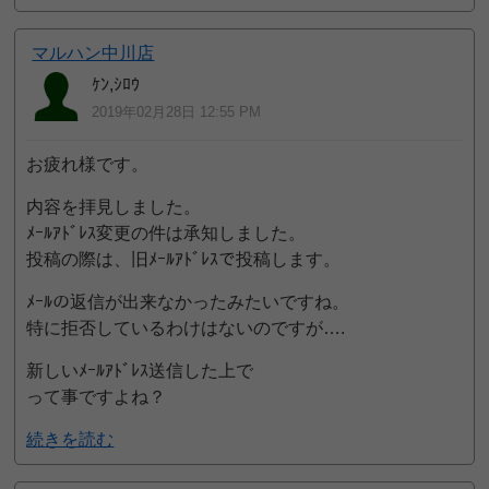
マルハン中川店
ｹﾝ,ｼﾛｳ
2019年02月28日 12:55 PM
お疲れ様です。
内容を拝見しました。
ﾒｰﾙｱﾄﾞﾚｽ変更の件は承知しました。
投稿の際は、旧ﾒｰﾙｱﾄﾞﾚｽで投稿します。
ﾒｰﾙの返信が出来なかったみたいですね。
特に拒否しているわけはないのですが….
新しいﾒｰﾙｱﾄﾞﾚｽ送信した上で
って事ですよね？
続きを読む