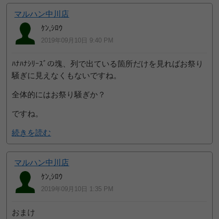
マルハン中川店
ｹﾝ,ｼﾛｳ
2019年09月10日 9:40 PM
ﾊﾅﾊﾅｼﾘｰｽﾞの塊、列で出ている箇所だけを見ればお祭り
騒ぎに見えなくもないですね。
全体的にはお祭り騒ぎか？
ですね。
続きを読む
マルハン中川店
ｹﾝ,ｼﾛｳ
2019年09月10日 1:35 PM
おまけ