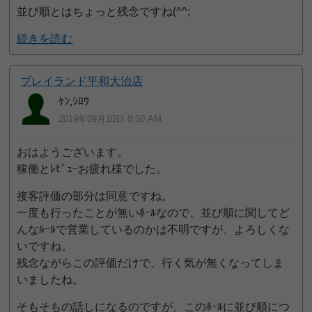
並び順とはちょっと残念ですね(^^;
続きを読む
プレイランド平和大治店
ｹﾝ,ｼﾛｳ
2019年09月10日 8:50 AM
おはようございます。
稼働とﾚﾋﾞｭｰお疲れ様でした。
接客評価の部分は同意ですね。
一度も行ったことが無いﾎｰﾙなので、並び順に関してど
んなﾙｰﾙで営業しているのかは不明ですが、よろしくな
いですね。
残念ながらこの評価だけで、行く気が無くなってしま
いましたね。
そもそもの話しになるのですが、このﾎｰﾙに並び順につ