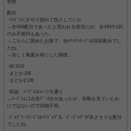
状態
配分
･ﾂｲﾄﾞﾗにかなり固めて投入していた
→全456配分であったと思われる状況だが、全4列中1列
のみ不発列もあった。
→こちらに固めたお陰で、他ﾊﾅﾊﾅｼﾘｰｽﾞは回収配分でし
たね。
→珍しく鳳凰を弱くした模様。
･絆:3/16
･まどか:2/8
･まどか2:2/8
･凱旋、ﾊｰﾃﾞｽはいつも通り
→ﾊｰﾃﾞｽに1台良ﾃﾞｰﾀ台があったが、挙動を見ていたわ
けではないので詳細不明。
･ｼﾞｬｸﾞﾗｰｼﾘｰｽﾞはﾏｲｼﾞｬｸﾞ3、ｺﾞｰｼﾞｬｸﾞが良さそうな配分
でしたね。