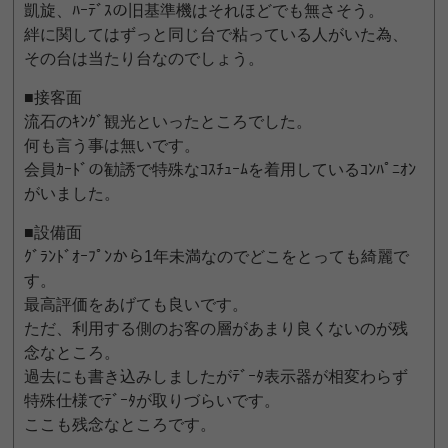
凱旋、ﾊｰﾃﾞｽの旧基準機はそれほどでも無さそう。
絆に関してはずっと同じ台で粘っている人がいた為、
その台は当たり台なのでしょう。
■接客面
流石のｷﾝｸﾞ観光といったところでした。
何も言う事は無いです。
会員ｶｰﾄﾞの勧誘で特殊なｺｽﾁｭｰﾑを着用しているｺﾝﾊﾟﾆｵﾝ
がいました。
■設備面
ｸﾞﾗﾝﾄﾞｵｰﾌﾟﾝから1年未満なのでどこをとっても綺麗で
す。
最高評価をあげても良いです。
ただ、利用する側のお客の層があまり良くないのが残
念なところ。
過去にも書き込みしましたがﾃﾞｰﾀ表示器が相変わらず
特殊仕様でﾃﾞｰﾀが取りづらいです。
ここも残念なところです。