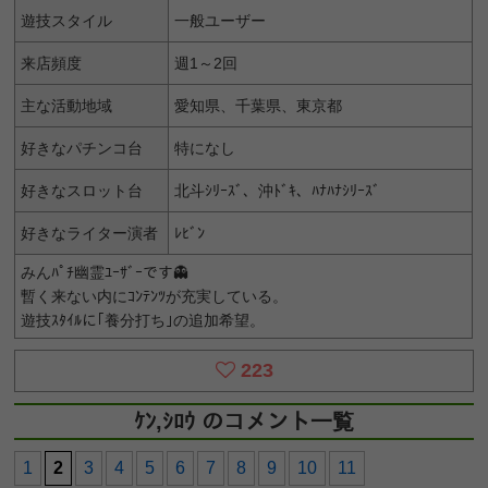
遊技スタイル
一般ユーザー
来店頻度
週1～2回
主な活動地域
愛知県、千葉県、東京都
好きなパチンコ台
特になし
好きなスロット台
北斗ｼﾘｰｽﾞ、沖ﾄﾞｷ、ﾊﾅﾊﾅｼﾘｰｽﾞ
好きなライター演者
ﾚﾋﾞﾝ
みんﾊﾟﾁ幽霊ﾕｰｻﾞｰです👻
暫く来ない内にｺﾝﾃﾝﾂが充実している。
遊技ｽﾀｲﾙに｢養分打ち｣の追加希望。
223
ｹﾝ,ｼﾛｳ のコメント一覧
1
2
3
4
5
6
7
8
9
10
11