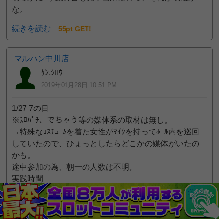
な。
続きを読む
55pt GET!
マルハン中川店
ｹﾝ,ｼﾛｳ
2019年01月28日 10:51 PM
1/27 7の日
※ｽﾛﾊﾟﾁ、でちゃう等の媒体系の取材は無し。
→特殊なｺｽﾁｭｰﾑを着た女性がﾏｲｸを持ってﾎｰﾙ内を巡回
していたので、ひょっとしたらどこかの媒体がいたの
かも。
途中参加の為、朝一の人数は不明。
実践時間
10:45ｰ21:00
ﾊﾟﾁｽﾛのみ