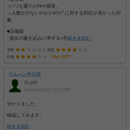
･いつも通りのﾏﾙﾊﾝ接客。
→人数が少ないのかｺｰﾙﾗﾝﾌﾟに対する対応が遅かった印
象。
■設備面
･過去の書き込みに準ずる+手
続きを読む
営業
2
接客
4
50pt GET!
設備
4
マルハン中川店
ｹﾝ,ｼﾛｳ
2019年03月01日 12:27 PM
分かりました。
確認してみます。
続きを読む