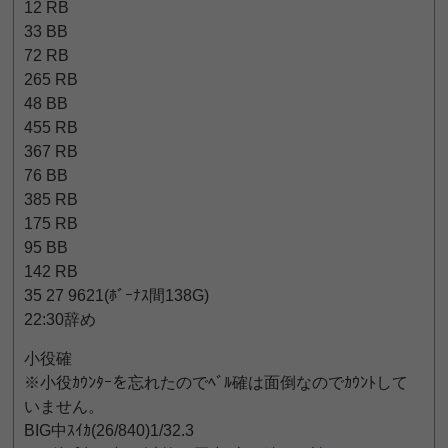
12 RB
33 BB
72 RB
265 RB
48 BB
455 RB
367 RB
76 BB
385 RB
175 RB
95 BB
142 RB
35 27 9621(ﾎﾞｰﾅｽ間138G)
22:30辞め
小役確
※小役ｶｳﾝﾀｰを忘れたのでﾍﾞﾙ確は面倒なのでｶｳﾝﾄして
いません。
BIG中ｽｲｶ(26/840)1/32.3