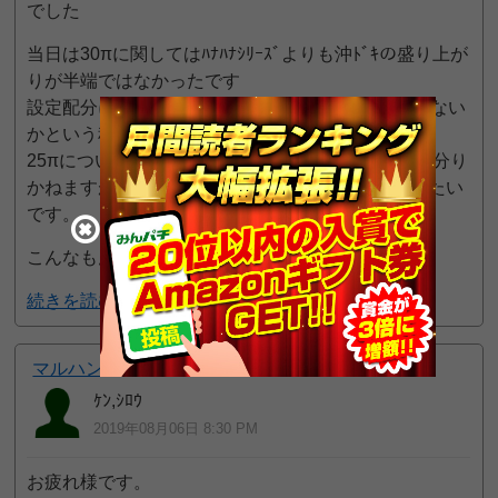
でした
当日は30πに関してはﾊﾅﾊﾅｼﾘｰｽﾞよりも沖ﾄﾞｷの盛り上が
りが半端ではなかったです
設定配分についても全456以上の配分だったんじゃない
かという程の全体的に挙動も良かったです。
25πについては、あまり近づかなかった為、挙動は分り
かねますが、通常の7の日よりは良い状況だったみたい
です。
こんなもんかな。
続きを読む
10pt GET!
マルハン中川店
ｹﾝ,ｼﾛｳ
2019年08月06日 8:30 PM
お疲れ様です。