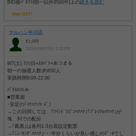
BIG後ﾊﾟﾈﾌﾗ(朝一以外35回中)上の
続きを読む
30pt GET!
マルハン中川店
ｹﾝ,ｼﾛｳ
2019年09月10日 1:03 PM
9/7(土) 7の日+ｽﾛﾊﾟﾁ+あつまる
朝一の抽選人数:約650人
実践時間9:00-22:30
ﾊﾟﾁｽﾛのみ
■営業面
･安定の｢ﾊﾅﾊﾅｼﾘｰｽﾞ｣
→この日関しては、｢ﾂｲﾝﾄﾞﾗｺﾞﾝﾊﾅﾊﾅ｣｢ﾌﾟﾚﾐｱﾑﾊﾅﾊﾅ｣が
塊、列での配分
→｢鳳凰｣は各列1-3台高設定配置
→｢ﾆｭｰｷﾝｸﾞﾊﾅﾊﾅ｣･･･半分くらいが良い感じのﾃﾞｰﾀでし