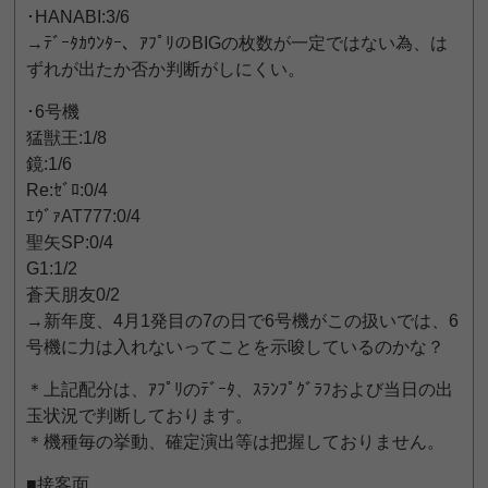
･HANABI:3/6
→ﾃﾞｰﾀｶｳﾝﾀｰ、ｱﾌﾟﾘのBIGの枚数が一定ではない為、は
ずれが出たか否か判断がしにくい。
･6号機
猛獣王:1/8
鏡:1/6
Re:ｾﾞﾛ:0/4
ｴｳﾞｧAT777:0/4
聖矢SP:0/4
G1:1/2
蒼天朋友0/2
→新年度、4月1発目の7の日で6号機がこの扱いでは、6
号機に力は入れないってことを示唆しているのかな？
＊上記配分は、ｱﾌﾟﾘのﾃﾞｰﾀ、ｽﾗﾝﾌﾟｸﾞﾗﾌおよび当日の出
玉状況で判断しております。
＊機種毎の挙動、確定演出等は把握しておりません。
■接客面