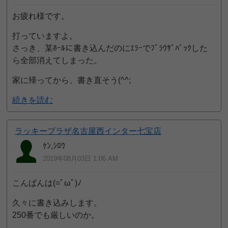
お疲れ様です。
打っていますよ。
さっき、某ﾎｰﾙに書き込んだのにｴﾗｰでﾌﾞﾗｳｻﾞﾊﾞｯｸした
ら全部消えてしまった。
家に帰ってから、書き直そう(^^;
続きを読む
ラッキープラザ名古屋西インター七宝店
ｹﾝ,ｼﾛｳ
2019年08月03日 1:06 AM
こんばんは(=ﾟωﾟ)ﾉ
久々に書き込みします。
250番でも厳しいのか。