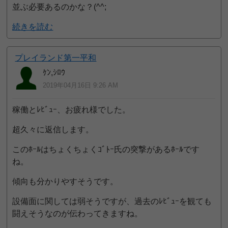
並ぶ必要あるのかな？(^^;
続きを読む
プレイランド第一平和
ｹﾝ,ｼﾛｳ
2019年04月16日 9:26 AM
稼働とﾚﾋﾞｭｰ、お疲れ様でした。
超久々に返信します。
このﾎｰﾙはちょくちょくｺﾞﾄｰ氏の突撃があるﾎｰﾙです
ね。
傾向も分かりやすそうです。
設備面に関しては弱そうですが、過去のﾚﾋﾞｭｰを観ても
闘えそうなのが伝わってきますね。