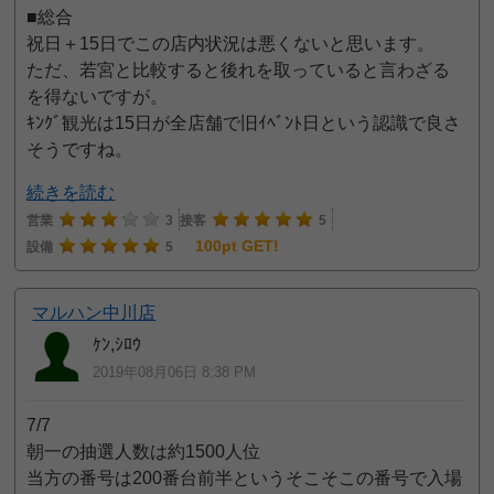
■総合
祝日＋15日でこの店内状況は悪くないと思います。
ただ、若宮と比較すると後れを取っていると言わざる
を得ないですが。
ｷﾝｸﾞ観光は15日が全店舗で旧ｲﾍﾞﾝﾄ日という認識で良さ
そうですね。
続きを読む
営業
3
接客
5
100pt GET!
設備
5
マルハン中川店
ｹﾝ,ｼﾛｳ
2019年08月06日 8:38 PM
7/7
朝一の抽選人数は約1500人位
当方の番号は200番台前半というそこそこの番号で入場