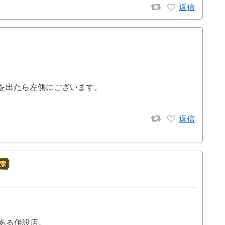
返信
を出たら左側にございます。
返信
にある併設店。