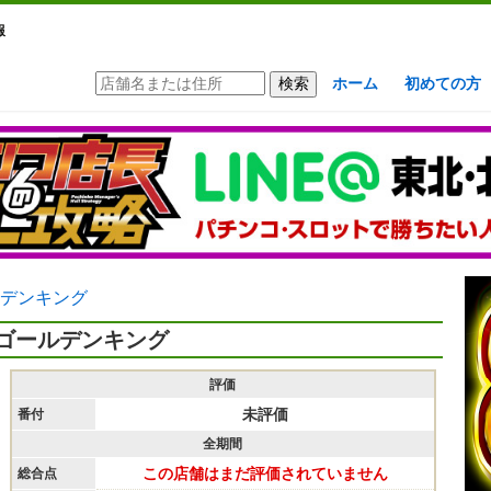
報
ホーム
初めての方
デンキング
ゴールデンキング
評価
未評価
番付
全期間
この店舗はまだ評価されていません
総合点