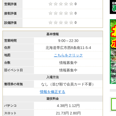
0
営業評価
0
接客評価
0
設備評価
基本情報
9:00～22:30
営業時間
北海道帯広市西8条南11-5-4
住所
こちらをクリック
地図
情報募集中
台数
情報募集中
旧イベント日
入場方法
なし（並び順で会員カード不要）
整理券の有無
情報を修正する
遊技料金
4.38円 1.12円
パチンコ
21.73円 2.80円
スロット