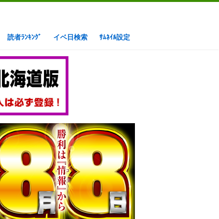
読者ﾗﾝｷﾝｸﾞ
イベ日検索
ｻﾑﾈｲﾙ設定