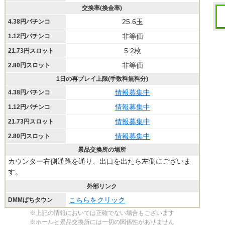
交換率(換金率)
25.6玉
4.38円パチンコ
非等価
1.12円パチンコ
5.2枚
21.73円スロット
非等価
2.80円スロット
1日の再プレイ上限(手数料無料分)
情報募集中
4.38円パチンコ
情報募集中
1.12円パチンコ
情報募集中
21.73円スロット
情報募集中
2.80円スロット
景品交換所の場所
カウンター右側通路を通り、出口を出たら左側にございま
す。
外部リンク
こちらをクリック
DMMぱちタウン
※上記の情報においては正確でない場合もございます
※ホールと景品交換所には一切の関係性がありません