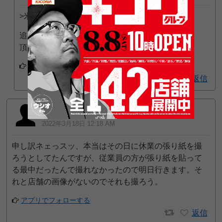
>米つきバッタ さん
追加投稿ありがとうございます。
頂いた画像で更新させて頂きました。
アプリでフォローする
返信
米つきバッタ
300
一般
位
2022年3月18日 12:18 AM
申し訳ネェっスッ、本当はその日に休業の張り紙を撮
ろうとしてたんですが、従業員の方が張り紙を貼って
る最中だったんで撮れなかったので明日行きます。そ
れと店舗の画像がないのでそれも撮ろう。
アプリでフォローする
返信