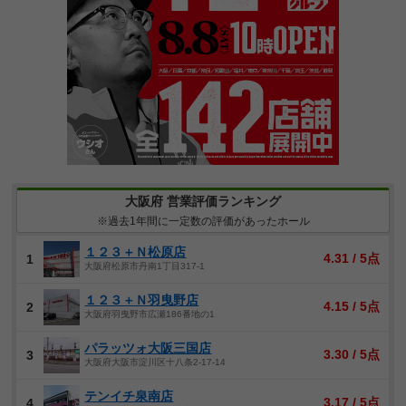
大阪府 営業評価ランキング
※過去1年間に一定数の評価があったホール
１２３＋Ｎ松原店
4.31 / 5点
1
大阪府松原市丹南1丁目317-1
１２３＋Ｎ羽曳野店
4.15 / 5点
2
大阪府羽曳野市広瀬186番地の1
パラッツォ大阪三国店
3.30 / 5点
3
大阪府大阪市淀川区十八条2-17-14
テンイチ泉南店
3.17 / 5点
4