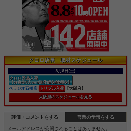
クロロ店長 取材スケジュール
8月8日(土)
クロロ景品入荷
【分身☕3人ver/道化師☕/喰種☕】
ベラジオ石橋店
トリプル入荷
【大阪府】
大阪府のスケジュールを見る
評価・コメントをする
営業の予想をする
メールアドレスが公開されることはありません。