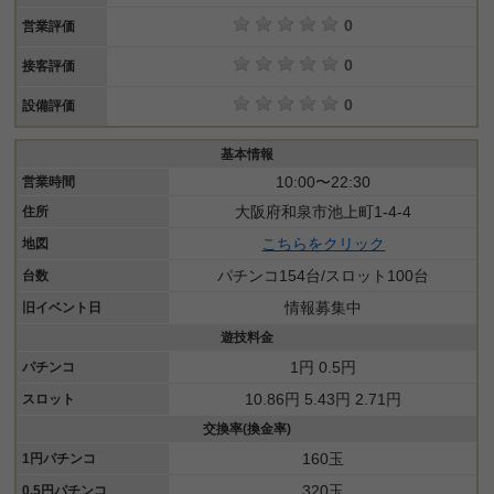
0
営業評価
0
接客評価
0
設備評価
基本情報
10:00〜22:30
営業時間
大阪府和泉市池上町1-4-4
住所
こちらをクリック
地図
パチンコ154台/スロット100台
台数
情報募集中
旧イベント日
遊技料金
1円 0.5円
パチンコ
10.86円 5.43円 2.71円
スロット
交換率(換金率)
160玉
1円パチンコ
320玉
0.5円パチンコ