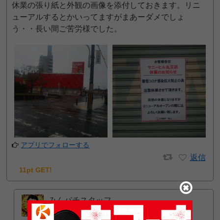
休業の張り紙と外観の画像を添付しておきます。リニ
ューアルするとかいってますがまあーダメでしょ
う・・長い間ご苦労様でした。
アプリでフォローする
返信
11pt GET!
みんパチスタッフ
2022年3月18日 9:41 PM