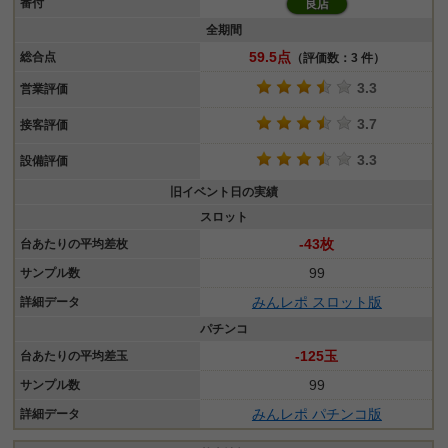
番付
良店
全期間
59.5点
総合点
（評価数：3 件）
3.3
営業評価
3.7
接客評価
3.3
設備評価
旧イベント日の実績
スロット
-43枚
台あたりの平均差枚
99
サンプル数
みんレポ スロット版
詳細データ
パチンコ
-125玉
台あたりの平均差玉
99
サンプル数
みんレポ パチンコ版
詳細データ