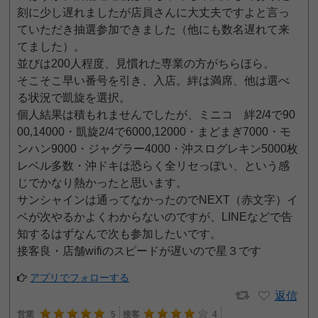
刻に少し遅れましたが店員さんに大丈夫ですよと言っ
ていただき抽選参加できました（他にも数名遅れて来
てました）。
並びは200人程度、見慣れた専業の方がちらほら。
そこそこ早い番号を引き、入店。絆は満席、他は選べ
る状況で凱旋を選択。
個人結果は積もれませんでしたが、ミニコ 絆2/4で90
00,14000・凱旋2/4で6000,12000・まどまぎ7000・モ
ンハン9000・ジャグラー4000・沖スログレキン5000枚
レベル多数・沖ドキは恐らく全リセっぽい、という感
じでかなり熱かったと思います。
サンシャインは通ってなかったのでNEXT（赤文字）イ
ベが次やるかよくわからないのですが、LINEなどで告
知するはずなんで次も参加したいです。
接客良・店舗wifiのスピードが遅いので星３です
アプリでフォローする
返信
営業
5
接客
4