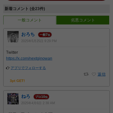
新着コメント (全23件)
一般コメント
劣悪コメント
おろち
7
一般
位
2025年5月25日 9:29 PM
Twitter
https://x.com/nextginowan
アプリでフォローする
返信
3pt GET!
ねろ
10
プロ
位
2025年4月6日 2:39 AM