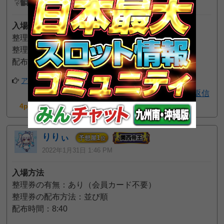
2024年3月6日 12:44 AM
入場方法
整理券の有無：あり（会員カード不要）
整理券の配布方法：抽選
配布時間：8:50
アプリでフォローする
返信
4pt GET!
りりぃ
1
予想屋
位
2022年1月31日 1:46 PM
入場方法
整理券の有無：あり（会員カード不要）
整理券の配布方法：並び順
配布時間：8:40