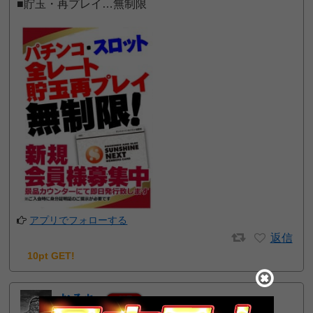
■貯玉・再プレイ…無制限
アプリでフォローする
返信
10pt GET!
おろち
7
一般
位