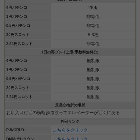
28玉
4円パチンコ
非等価
1円パチンコ
非等価
0.5円パチンコ
5.6枚
20円スロット
非等価
2.24円スロット
1日の再プレイ上限(手数料無料分)
無制限
4円パチンコ
無制限
1円パチンコ
無制限
0.5円パチンコ
無制限
20円スロット
無制限
2.24円スロット
景品交換所の場所
お店入口付近の横断歩道渡ってエレベーターが近くにある
外部リンク
こちらをクリック
P-WORLD
こちらをクリック
DMMぱちタウン