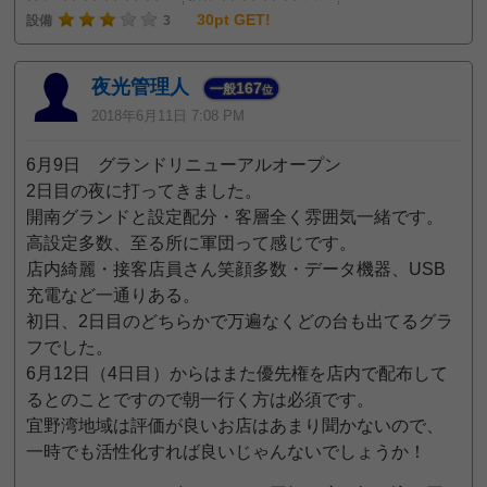
30pt GET!
設備
3
夜光管理人
167
一般
位
2018年6月11日 7:08 PM
6月9日 グランドリニューアルオープン
2日目の夜に打ってきました。
開南グランドと設定配分・客層全く雰囲気一緒です。
高設定多数、至る所に軍団って感じです。
店内綺麗・接客店員さん笑顔多数・データ機器、USB
充電など一通りある。
初日、2日目のどちらかで万遍なくどの台も出てるグラ
フでした。
6月12日（4日目）からはまた優先権を店内で配布して
るとのことですので朝一行く方は必須です。
宜野湾地域は評価が良いお店はあまり聞かないので、
一時でも活性化すれば良いじゃんないでしょうか！