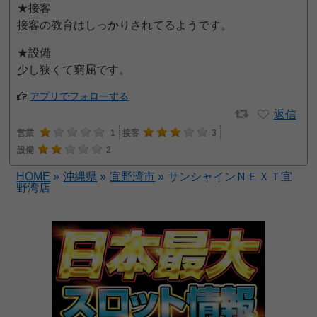
★接客
接客の教育はしっかりされてるようです。
★設備
少し狭くて窮屈です。
アプリでフォローする
返信
営業
1
接客
3
設備
2
HOME
»
沖縄県
»
宜野湾市
»
サンシャインＮＥＸＴ宜
野湾店