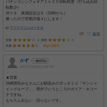
パチンコシンフォギア１ｋ２５回転程度（打ち込み回
転数少）
沖ドキ 推測設定は６（20時から）
勝ったので営業評価４にします！
アプリでフォローする
返信
営業
4
接客
4
25pt GET!
設備
5
かず
410
一般
位
2017年2月15日 6:58 PM
★営業
沖縄県民みなさんにお馴染みのボッタくり「サンシャ
イングループ」。県外でいうところのガイア・キコー
ナですね。
もちろん出ない・回らないです。