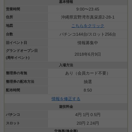
基本情報
9:00〜23:45
営業時間
沖縄県宜野湾市真栄原2-28-1
住所
こちらをクリック
地図
パチンコ144台/スロット256台
台数
情報募集中
旧イベント日
グランドオープン日
2018年6月9日
(周年イベント)
入場方法
あり（会員カード不要）
整理券の有無
抽選
整理券の配布方法
8:50
配布時間
情報を修正する
遊技料金
4円 1円 0.5円
パチンコ
20円 2.24円
スロット
交換率(換金率)