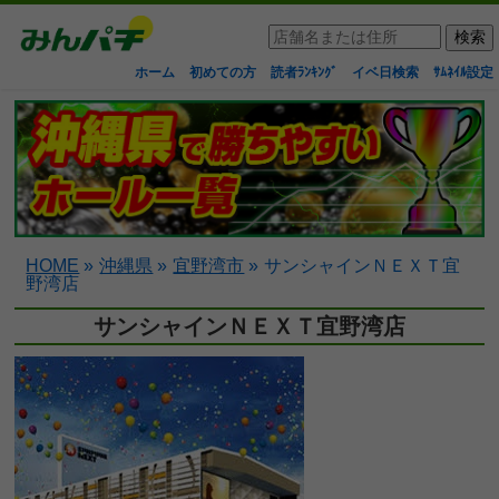
ホーム
初めての方
読者ﾗﾝｷﾝｸﾞ
イベ日検索
ｻﾑﾈｲﾙ設定
HOME
»
沖縄県
»
宜野湾市
»
サンシャインＮＥＸＴ宜
野湾店
サンシャインＮＥＸＴ宜野湾店