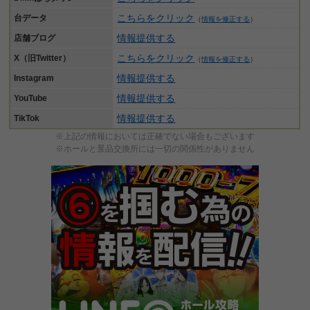
こちらをクリック
台データ
（
情報を修正する
）
情報提供する
店舗ブログ
こちらをクリック
X（旧Twitter）
（
情報を修正する
）
情報提供する
Instagram
情報提供する
YouTube
情報提供する
TikTok
※上記の情報においては正確でない場合もございます
※ホールと景品交換所には一切の関係性がありません