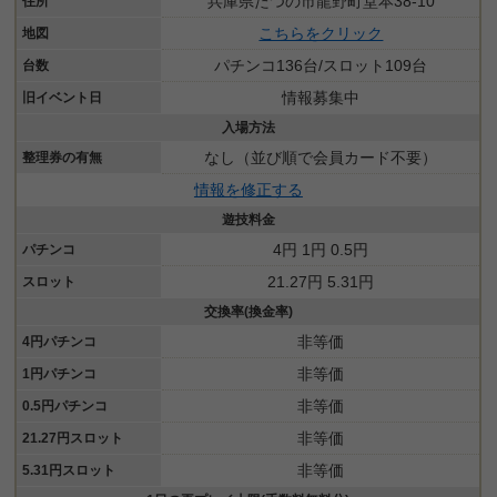
兵庫県たつの市龍野町堂本38-10
住所
こちらをクリック
地図
パチンコ136台/スロット109台
台数
情報募集中
旧イベント日
入場方法
なし（並び順で会員カード不要）
整理券の有無
情報を修正する
遊技料金
4円 1円 0.5円
パチンコ
21.27円 5.31円
スロット
交換率(換金率)
非等価
4円パチンコ
非等価
1円パチンコ
非等価
0.5円パチンコ
非等価
21.27円スロット
非等価
5.31円スロット