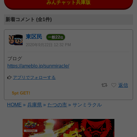
みんチャット兵庫版
新着コメント (全1件)
東区民
22
一般
位
2020年9月22日 12:32 PM
ブログ
https://ameblo.jp/sunmiracle/
アプリでフォローする
返信
5pt GET!
HOME
»
兵庫県
»
たつの市
»
サンミラクル