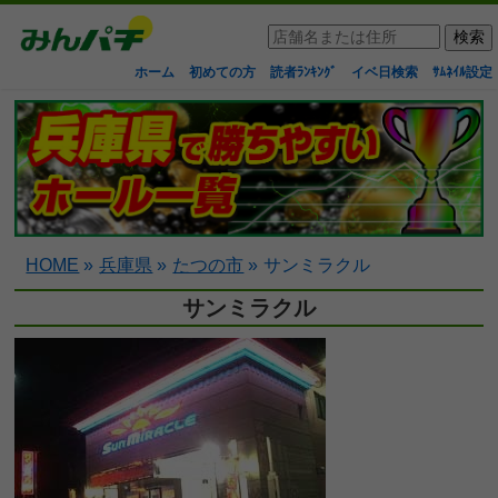
ホーム
初めての方
読者ﾗﾝｷﾝｸﾞ
イベ日検索
ｻﾑﾈｲﾙ設定
HOME
»
兵庫県
»
たつの市
»
サンミラクル
サンミラクル