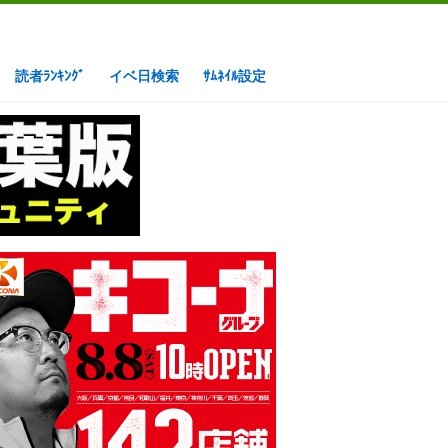
読者ﾗﾝｷﾝｸﾞ
イベ日検索
ｻﾑﾈｲﾙ設定