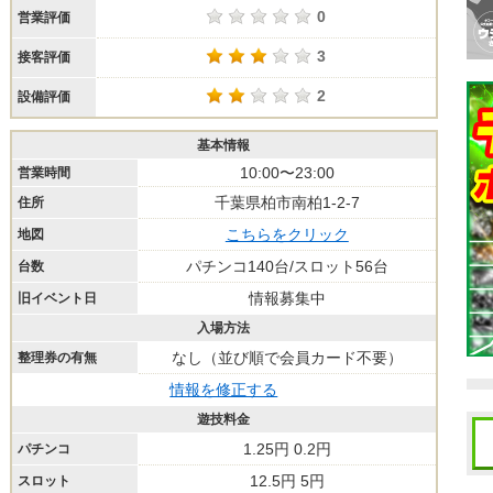
0
営業評価
3
接客評価
2
設備評価
基本情報
10:00〜23:00
営業時間
千葉県柏市南柏1-2-7
住所
こちらをクリック
地図
パチンコ140台/スロット56台
台数
情報募集中
旧イベント日
入場方法
なし（並び順で会員カード不要）
整理券の有無
情報を修正する
遊技料金
1.25円 0.2円
パチンコ
12.5円 5円
スロット