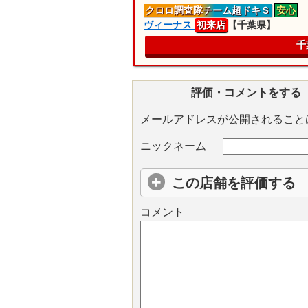
クロロ
調査隊
チーム超ドキＳ
安心
ヴィーナス
初来店
【千葉県】
千
評価・コメントをする
メールアドレスが公開されること
ニックネーム
この店舗を評価する
コメント