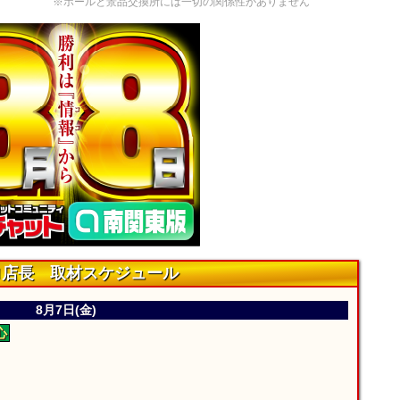
※ホールと景品交換所には一切の関係性がありません
ロ店長 取材スケジュール
8月7日(金)
心