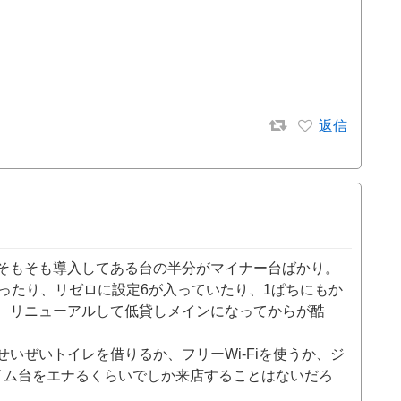
返信
そもそも導入してある台の半分がマイナー台ばかり。
あったり、リゼロに設定6が入っていたり、1ぱちにもか
、リニューアルして低貸しメインになってからが酷
いぜいトイレを借りるか、フリーWi-Fiを使うか、ジ
イム台をエナるくらいでしか来店することはないだろ