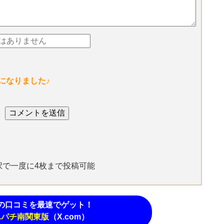
になりました♪
選択で一度に4枚まで投稿可能
の口コミを最速でゲット！
んパチ南関東版
（X.com）