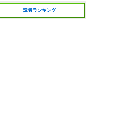
読者ランキング