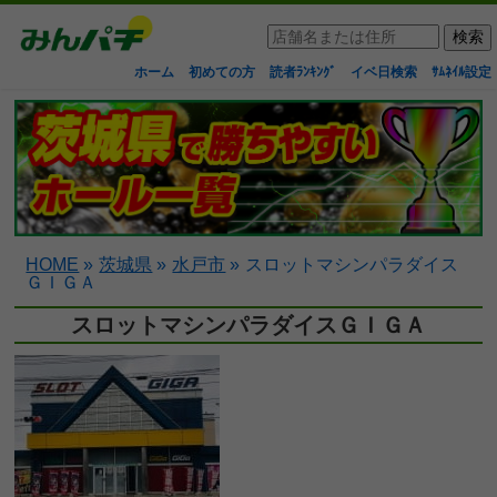
ホーム
初めての方
読者ﾗﾝｷﾝｸﾞ
イベ日検索
ｻﾑﾈｲﾙ設定
HOME
»
茨城県
»
水戸市
»
スロットマシンパラダイス
ＧＩＧＡ
スロットマシンパラダイスＧＩＧＡ