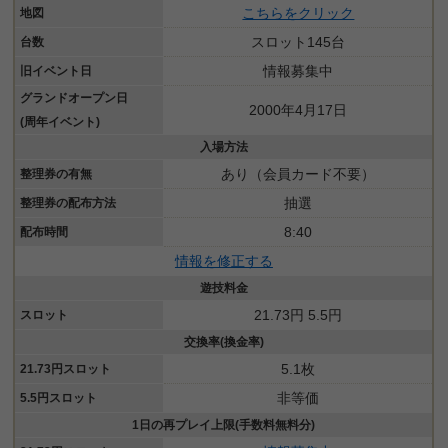
こちらをクリック
地図
スロット145台
台数
情報募集中
旧イベント日
グランドオープン日
2000年4月17日
(周年イベント)
入場方法
あり（会員カード不要）
整理券の有無
抽選
整理券の配布方法
8:40
配布時間
情報を修正する
遊技料金
21.73円 5.5円
スロット
交換率(換金率)
5.1枚
21.73円スロット
非等価
5.5円スロット
1日の再プレイ上限(手数料無料分)