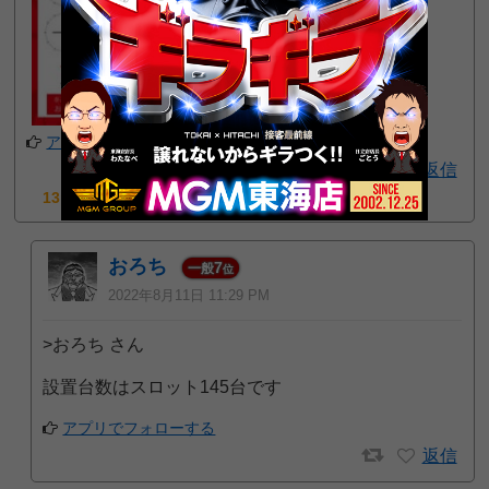
アプリでフォローする
返信
13pt GET!
おろち
7
一般
位
2022年8月11日 11:29 PM
>おろち さん
設置台数はスロット145台です
アプリでフォローする
返信