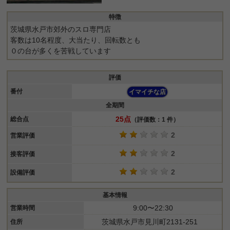
特徴
茨城県水戸市郊外のスロ専門店
客数は10名程度、大当たり、回転数とも
０の台が多くを苦戦しています
評価
番付
イマイチな店
全期間
25点
総合点
（評価数：1 件）
2
営業評価
2
接客評価
2
設備評価
基本情報
9:00〜22:30
営業時間
茨城県水戸市見川町2131-251
住所