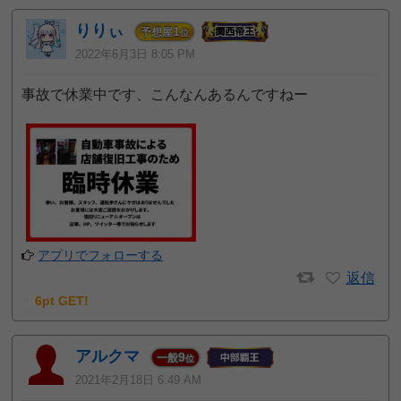
りりぃ
1
予想屋
位
2022年6月3日 8:05 PM
事故で休業中です、こんなんあるんですねー
アプリでフォローする
返信
6pt GET!
アルクマ
9
一般
位
2021年2月18日 6:49 AM