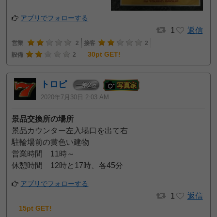
アプリでフォローする
1
返信
営業
2
接客
2
30pt GET!
設備
2
トロピ
2
一般
位
2020年7月30日 2:03 AM
景品交換所の場所
景品カウンター左入場口を出て右
駐輪場前の黄色い建物
営業時間 11時～
休憩時間 12時と17時、各45分
アプリでフォローする
1
返信
15pt GET!