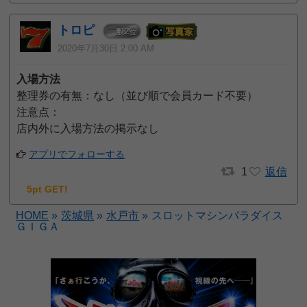
トロピ
2
一般
位
2020年7月30日 2:00 AM
入場方法
整理券の有無：なし（並び順で会員カード不要）
注意点：
店内外に入場方法の掲示なし
アプリでフォローする
1
返信
5pt GET!
HOME
»
茨城県
»
水戸市
»
スロットマシンパラダイス
ＧＩＧＡ