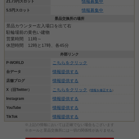
情報募集中
21.73円スロット
情報募集中
5.5円スロット
景品交換所の場所
景品カウンター左入場口を出て右
駐輪場前の黄色い建物
営業時間 11時～
休憩時間 12時と17時、各45分
外部リンク
こちらをクリック
P-WORLD
情報提供する
台データ
情報提供する
店舗ブログ
こちらをクリック
X（旧Twitter）
（
情報を修正する
）
情報提供する
Instagram
情報提供する
YouTube
情報提供する
TikTok
※上記の情報においては正確でない場合もございます
※ホールと景品交換所には一切の関係性がありません