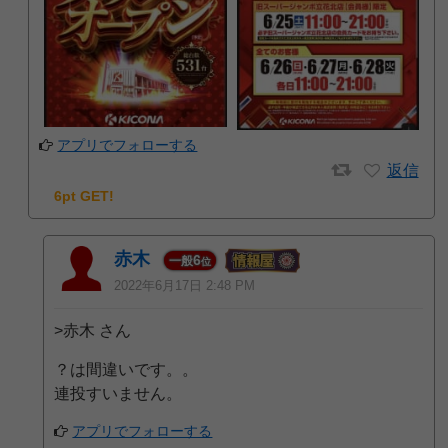
アプリでフォローする
返信
6pt GET!
赤木
6
一般
位
2022年6月17日 2:48 PM
>赤木 さん
？は間違いです。。
連投すいません。
アプリでフォローする