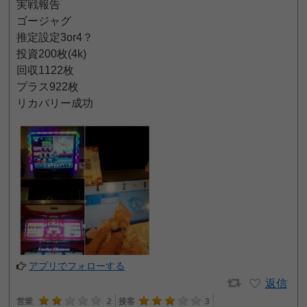
実戦報告
ゴージャグ
推定設定3or4？
投資200枚(4k)
回収1122枚
プラス922枚
リカバリー成功
アプリでフォローする
返信
営業
2
接客
3