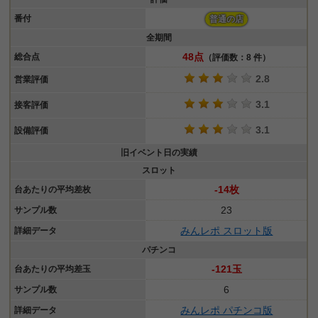
番付
普通の店
全期間
48点
総合点
（評価数：8 件）
2.8
営業評価
3.1
接客評価
3.1
設備評価
旧イベント日の実績
スロット
-14枚
台あたりの平均差枚
23
サンプル数
みんレポ スロット版
詳細データ
パチンコ
-121玉
台あたりの平均差玉
6
サンプル数
みんレポ パチンコ版
詳細データ