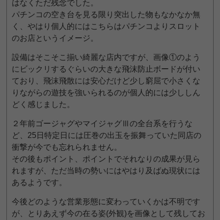
はなくただ残念でした。
パチンコの空き台を見る限り突出した物もなかなか無
く、やはり個人的にはこちらはパチンコよりスロット
のお店というイメージ。
設備はそこそこ揃い綺麗な店内ですが、画像①のよう
にビックリするぐらいの大きな飛沫防止ボードが付い
ており、飛沫飛散には安心だけど少し窮屈で小さくな
りながらの遊技を強いられるのが個人的には少ししん
どく感じました。
２年前ゴージャグやマイジャグⅢの全台系を行うな
ど、25日特定日には圧巻の出玉を振舞っていた同店の
衝撃が今でも忘れられません。
その後もポイント、ポイントでそれなりの成果が見ら
れますが、ただ当時の勢いにはやはり及ばぬ現状には
あるようです。
今後どのような営業形態に変わっていくかは不明です
が、とりあえず今の在る姿(外観)を画像として残してお