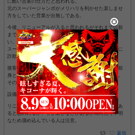
に酷い営業の仕方だと思われる。
元のスーパージャンボがメリハリを利かせた楽しませ
方をしていた営業が台無しである。
今後、リニューアルが入ると思われるがそれまで以前
までの強い日も参戦するなら注意が必要かもしれな
い。
スーパージャンボのイメージダウンなどお構い無しに
詐欺イベントで回収に走る可能性も高い。
接客も開店前の抽選時間が過ぎたり、整列や誘導も前
身と比較すると時間にルーズな面や雑な面が目立つ。
その他の接客に特に問題はない。
設備はそのままの流用なので問題なし。
リニューアルに際に貯玉の扱いなどのアナウンスがあ
ると思われるが、引き継ぎなどがあるか現時点で不明
なため溜め込んでいる人は注意。
返信