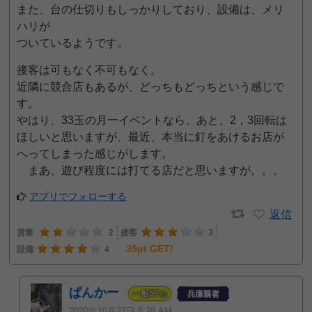
また、台の仕切りもしっかりしており、設備は、メリ
ハリが
ついているようです。
接客は可もなく不可もなく。
近隣に競合店もあるが、どっちもどっちという感じで
す。
やはり、33玉の月一イベントなら、あと、2，3回転は
ほしいと思いますが、最近、本当に釘をあけるお店が
へってしまった感じがします。
まあ、遊び程度には打てる店だと思いますが。。。
アプリでフォローする
返信
営業
2
接客
3
35pt GET!
設備
4
ぱんかー
57
一般
位
2020年10月27日 6:28 AM