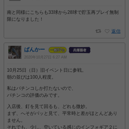
南と同様にこちらも33球から28球で貯玉再プレイ無制
限になりました！
返信
ぱんかー
57
一般
位
2020年10月27日 6:27 AM
10月25日（日）旧イベント日に参戦。
朝の並びは100人程度。
私はパチンコしか打たないので、
パチンコの評価のみです。
入店後、釘を見て回るも、どれも微妙。
まず、へそがパッと見て、平常時と差がほとんどあり
ません。
それでも、少し、空いている感じのインフォギア２に