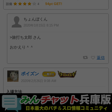
54pt GET!
設備
4
ちょんぼくん
2020年3月15日 8:15 PM
>旅打ち太郎 さん
おかえり＾＾
返信
ポイズン
1
一般
位
2020年2月26日 9:08 AM
入場方法
整理券の有無：あり（会員カード不要）
整理券の配布方法：シャッフル抽選
配布時間：9:30