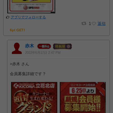
アプリでフォローする
1
返信
6pt GET!
赤木
6
一般
位
2022年6月17日 2:47 PM
>赤木 さん
会員募集詳細です？