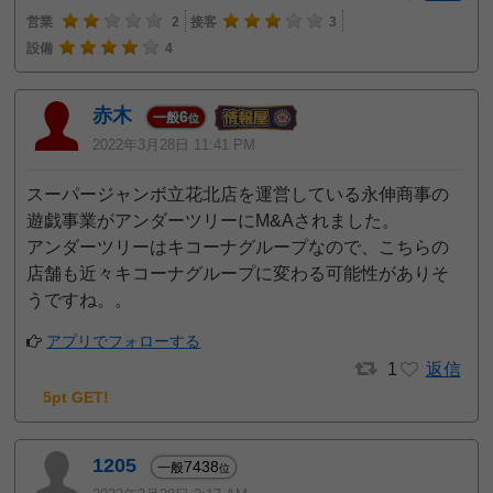
営業
2
接客
3
設備
4
赤木
6
一般
位
2022年3月28日 11:41 PM
スーパージャンボ立花北店を運営している永伸商事の
遊戯事業がアンダーツリーにM&Aされました。
アンダーツリーはキコーナグループなので、こちらの
店舗も近々キコーナグループに変わる可能性がありそ
うですね。。
アプリでフォローする
1
返信
5pt GET!
1205
7438
一般
位