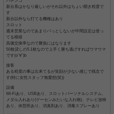
パチンコ
新台系はかなり厳しいがそれ以外はちょい開き程度で
す
新台以外なら打てる機種はあり
スロット
週末営業なのであまりパっとしないが中間設定は使っ
てる模様
高価交換率なので勝負にはなります
50枚貸しの5.1枚なので上手く勝ち逃げすればウマウマ
です(o´∀`)b
接客
ある程度の事は出来てるが笑顔が少ない感じで残念で
す(特に女性スタッフ無愛想(笑))
設備
Wi-Fiあり、USBあり、スロットパーソナルシステム、
メダル入れあり(ゲーセンみたいな入れ物)、テレビ放映
あり、休憩所あり、消臭剤あり、消毒スプレーあり