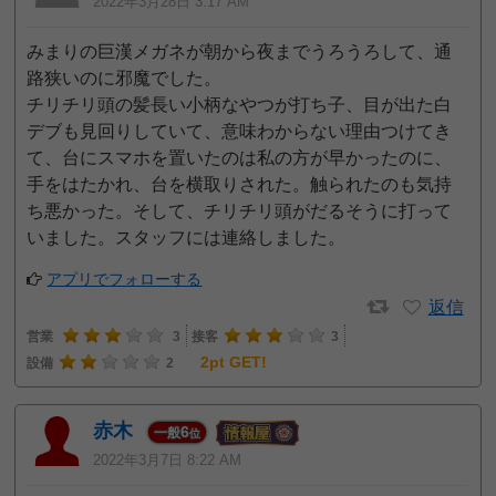
2022年3月28日 3:17 AM
みまりの巨漢メガネが朝から夜までうろうろして、通
路狭いのに邪魔でした。
チリチリ頭の髪長い小柄なやつが打ち子、目が出た白
デブも見回りしていて、意味わからない理由つけてき
て、台にスマホを置いたのは私の方が早かったのに、
手をはたかれ、台を横取りされた。触られたのも気持
ち悪かった。そして、チリチリ頭がだるそうに打って
いました。スタッフには連絡しました。
アプリでフォローする
返信
営業
3
接客
3
2pt GET!
設備
2
赤木
6
一般
位
2022年3月7日 8:22 AM