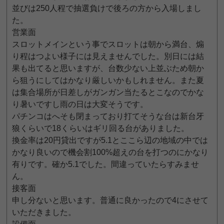
並びは250人程で抽選負けで後ろの方から入場しまし
た。
営業面
スロットメインという事でスロットは朝から満台、煽
り程はつよい様子には見えませんでした。別日には結
果も出てると思いますが、台数少ない上並ぶため朝か
ら狙うにしてはかなり厳しいかもしれません。また夏
は集合場所が日差しがガンガン当たるとこなのでかな
り暑いですし雨の日は大変そうです。
パチンコはへそも閉まっており打てそうな台は新台牙
狼くらいで18くらいはギリ回る台がありました。
換金率は20円貸出ですが5.1とここら辺の地域の中では
かなり良いので機会割100%超えの台を打つのにかなり
有りです。確か5.1でした。間違っていたらすみませ
ん。
接客面
申し分ないと思います。普通に良かったので4にさせて
いただきました。