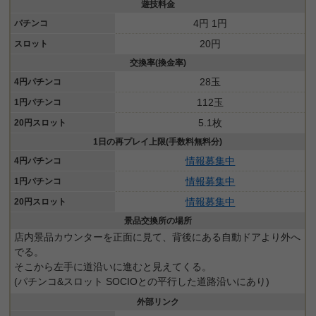
遊技料金
4円 1円
パチンコ
20円
スロット
交換率(換金率)
28玉
4円パチンコ
112玉
1円パチンコ
5.1枚
20円スロット
1日の再プレイ上限(手数料無料分)
情報募集中
4円パチンコ
情報募集中
1円パチンコ
情報募集中
20円スロット
景品交換所の場所
店内景品カウンターを正面に見て、背後にある自動ドアより外へ
でる。
そこから左手に道沿いに進むと見えてくる。
(パチンコ&スロット SOCIOとの平行した道路沿いにあり)
外部リンク