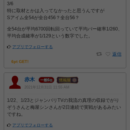
3/6
特に取材とかは入ってなかったと思うんですが
Sアイム全54が全台456？全台56？
全54台が平均6700回転回っていて平均バー確率1/260、
平均合成確率が1/129という数字でした。
アプリでフォローする
返信
6pt GET!
赤木
6
一般
位
2021年12月31日 11:55 AM
1/22、1/23とジャンバリTVの我流の真理の収録でがり
ぞうさんと梅屋シンさんが2日連続で実戦があるみたい
ですね。
アプリでフォローする