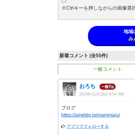
※Ctrlキーを押しながらの画像
地域
み
新着コメント (全55件)
一般コメント
おろち
7
一般
位
2024年11月18日 8:54 AM
ブログ
https://ameblo.jp/manjmaru/
アプリでフォローする