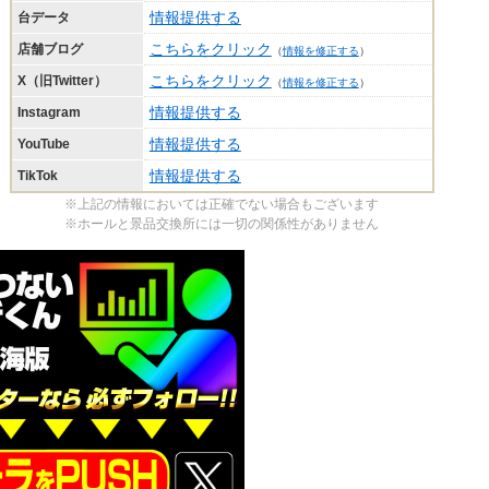
情報提供する
台データ
こちらをクリック
店舗ブログ
（
情報を修正する
）
こちらをクリック
X（旧Twitter）
（
情報を修正する
）
情報提供する
Instagram
情報提供する
YouTube
情報提供する
TikTok
※上記の情報においては正確でない場合もございます
※ホールと景品交換所には一切の関係性がありません