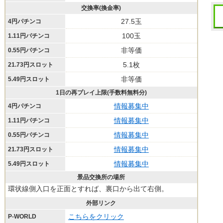
交換率(換金率)
27.5玉
4円パチンコ
100玉
1.11円パチンコ
非等価
0.55円パチンコ
5.1枚
21.73円スロット
非等価
5.49円スロット
1日の再プレイ上限(手数料無料分)
情報募集中
4円パチンコ
情報募集中
1.11円パチンコ
情報募集中
0.55円パチンコ
情報募集中
21.73円スロット
情報募集中
5.49円スロット
景品交換所の場所
環状線側入口を正面とすれば、裏口から出て右側。
外部リンク
こちらをクリック
P-WORLD