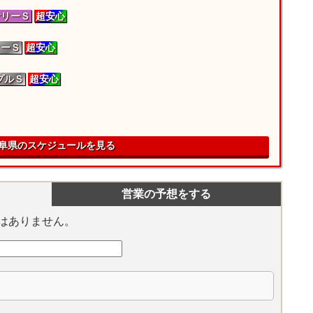
サリーＳ
超安心
リーＳ
超安心
プルＳ
超安心
阜県のスケジュールを見る
営業の予想をする
はありません。