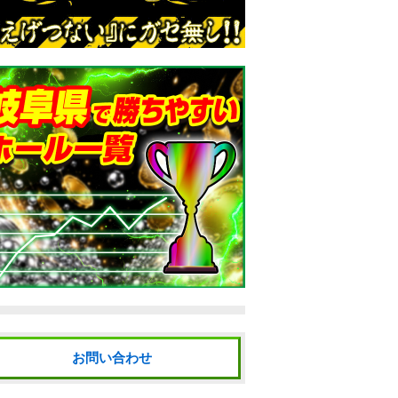
お問い合わせ