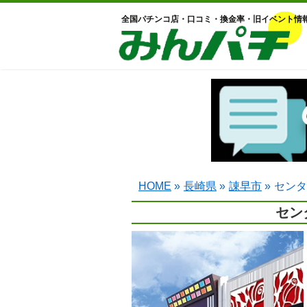
全国パチンコ店・口コミ・換金率・旧イベント情
HOME
»
長崎県
»
諌早市
»
センタ
セン