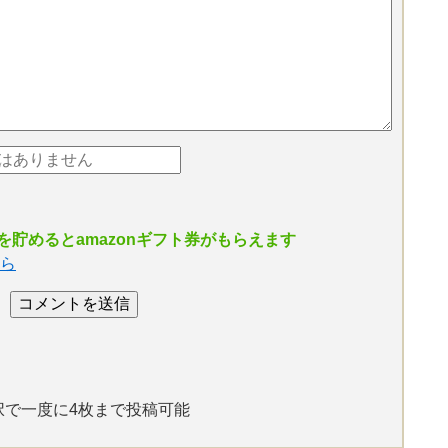
貯めるとamazonギフト券がもらえます
ら
選択で一度に4枚まで投稿可能