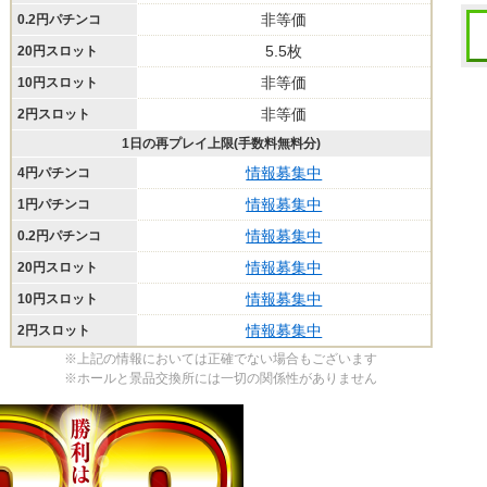
非等価
0.2円パチンコ
5.5枚
20円スロット
非等価
10円スロット
非等価
2円スロット
1日の再プレイ上限(手数料無料分)
情報募集中
4円パチンコ
情報募集中
1円パチンコ
情報募集中
0.2円パチンコ
情報募集中
20円スロット
情報募集中
10円スロット
情報募集中
2円スロット
※上記の情報においては正確でない場合もございます
※ホールと景品交換所には一切の関係性がありません