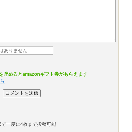
貯めるとamazonギフト券がもらえます
ら
選択で一度に4枚まで投稿可能