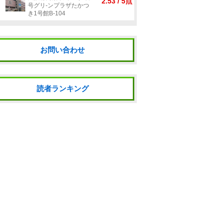
2.53 / 5点
号グリ-ンプラザたかつ
き1号館B-104
お問い合わせ
読者ランキング