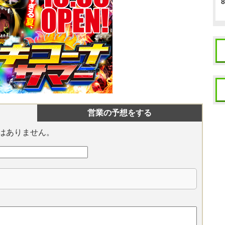
8
営業の予想をする
はありません。