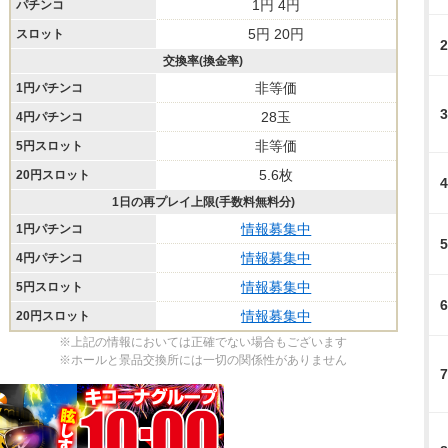
1円 4円
パチンコ
5円 20円
スロット
2
交換率(換金率)
非等価
1円パチンコ
3
28玉
4円パチンコ
非等価
5円スロット
5.6枚
20円スロット
4
1日の再プレイ上限(手数料無料分)
情報募集中
1円パチンコ
5
情報募集中
4円パチンコ
情報募集中
5円スロット
6
情報募集中
20円スロット
※上記の情報においては正確でない場合もございます
※ホールと景品交換所には一切の関係性がありません
7