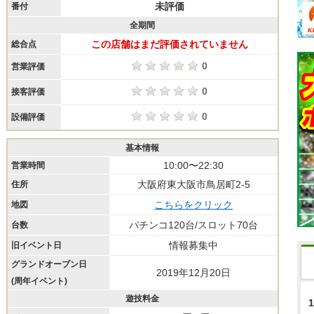
未評価
番付
全期間
この店舗はまだ評価されていません
総合点
0
営業評価
0
接客評価
0
設備評価
基本情報
10:00〜22:30
営業時間
大阪府東大阪市鳥居町2-5
住所
こちらをクリック
地図
パチンコ120台/スロット70台
台数
情報募集中
旧イベント日
グランドオープン日
2019年12月20日
(周年イベント)
遊技料金
1