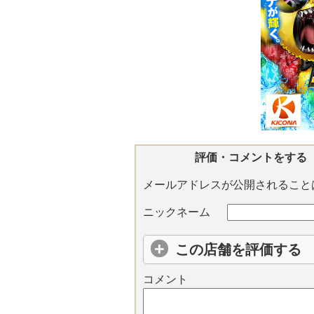
評価・コメントをする
メールアドレスが公開されること
ニックネーム
この店舗を評価する
コメント