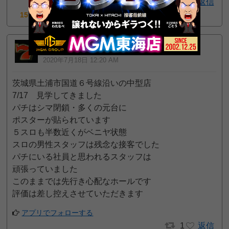
返信
15pt GET!
トロピ
2
一般
位
2020年7月18日 12:20 AM
茨城県土浦市国道６号線沿いの中型店
7/17 見学してきました
パチはシマ閉鎖・多くの元台に
ポスターが貼られています
５スロも半数近くがベニヤ状態
スロの男性スタッフは残念な接客でした
パチにいる社員と思われるスタッフは
頑張っていました
このままでは先行き心配なホールです
評価は差し控えさせていただきます
アプリでフォローする
1
返信