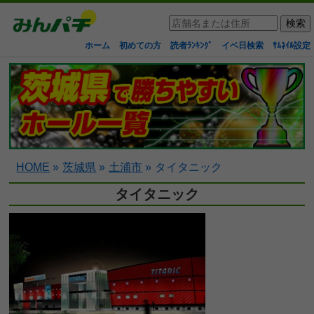
ホーム
初めての方
読者ﾗﾝｷﾝｸﾞ
イベ日検索
ｻﾑﾈｲﾙ設定
HOME
»
茨城県
»
土浦市
»
タイタニック
タイタニック