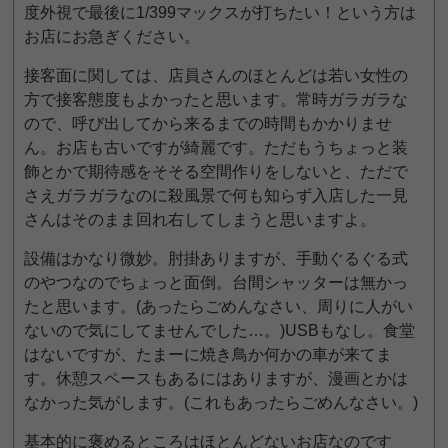
度外視で最後に1/399マックスが打ちたい！という方は
お店にお急ぎください。
接客面に関しては、店員さんのほとんどは若い女性の
方で接客態度もよかったと思います。常時ガラガラな
ので、呼び出してから来るまでの時間もかかりませ
ん。お店も古いですが綺麗です。ただもうちょっと装
飾とかで期待感をそそる空間作りをしないと、ただで
さえガラガラなのに殺風景で何も知らず入店した一見
さんはそのまま回れ右してしまうと思いますよ。
設備はかなり微妙。肘掛ありますが、手動ぐるぐる式
のやつなのでちょっと面倒。台間シャッターは無かっ
たと思います。(あったらごめんなさい、周りに人がい
ないので気にしてませんでした…。)USBもなし。食堂
はないですが、たまーに焼き鳥か何かの車が来てま
す。休憩スペースもあるにはありますが、漫画とかは
なかった気がします。(これもあったらごめんなさい。)
基本的に褒めるところはほとんどないお店なのです