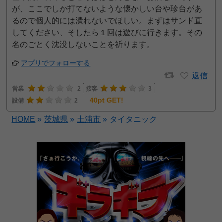
が、ここでしか打てないような懐かしい台や珍台があ
るので個人的には潰れないでほしい。まずはサンド直
してください、そしたら１回は遊びに行きます。その
名のごとく沈没しないことを祈ります。
アプリでフォローする
返信
営業
2
接客
3
40pt GET!
設備
2
HOME
»
茨城県
»
土浦市
»
タイタニック