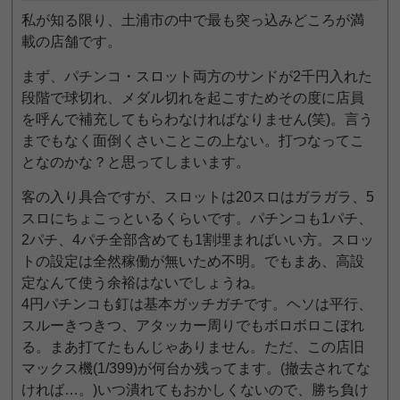
私が知る限り、土浦市の中で最も突っ込みどころが満
載の店舗です。
まず、パチンコ・スロット両方のサンドが2千円入れた
段階で球切れ、メダル切れを起こすためその度に店員
を呼んで補充してもらわなければなりません(笑)。言う
までもなく面倒くさいことこの上ない。打つなってこ
となのかな？と思ってしまいます。
客の入り具合ですが、スロットは20スロはガラガラ、5
スロにちょこっといるくらいです。パチンコも1パチ、
2パチ、4パチ全部含めても1割埋まればいい方。スロッ
トの設定は全然稼働が無いため不明。でもまあ、高設
定なんて使う余裕はないでしょうね。
4円パチンコも釘は基本ガッチガチです。ヘソは平行、
スルーきつきつ、アタッカー周りでもボロボロこぼれ
る。まあ打てたもんじゃありません。ただ、この店旧
マックス機(1/399)が何台か残ってます。(撤去されてな
ければ…。)いつ潰れてもおかしくないので、勝ち負け