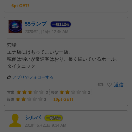
6pt GET!
55ランプ
112
一般
位
2020年1月15日 12:45 AM
穴場
エナ店にはもってこいな一店。
稼働は弱いが常連客はおり、長く続いているホール。
タイタニック
アプリでフォローする
返信
営業
3
接客
2
10pt GET!
設備
2
シルバ
56
一般
位
2018年5月21日 9:34 AM