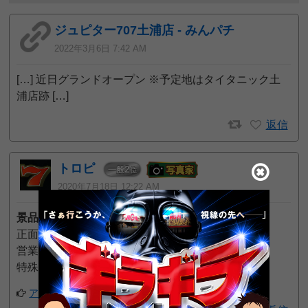
ジュピター707土浦店 - みんパチ
2022年3月6日 7:42 AM
[…] 近日グランドオープン ※予定地はタイタニック土
浦店跡 […]
返信
トロピ
2
一般
位
2020年7月18日 12:22 AM
景品交換所の場所
正面入口左
営業時間 １０時～ラスト
特殊景品 ５千円、千円、５００円
アプリでフォローする