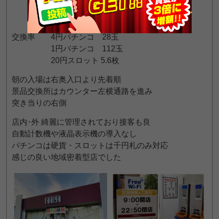
パチンコ 2500玉
スロット 500枚
交換率 4円パチンコ 28玉
1円パチンコ 112玉
20円スロット 5.6枚
朝の入場は右奥入口より先着順
景品交換所はカウンター左横通路を進み
突き当りの右側
店内･外 綺麗に管理されており接客も良
自動計数機や液晶表示機の導入なし
パチンコは硬貨・スロットは千円札のみ対応
感じの良い地域密着型店でした