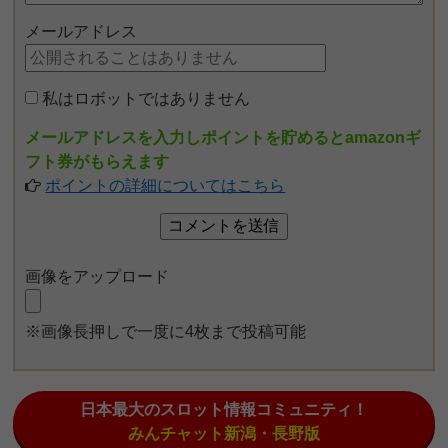
メールアドレス
私はロボットではありません
メールアドレスを入力しポイントを貯めるとamazonギ
フト券がもらえます
ポイントの詳細についてはこちら
画像をアップロード
※画像長押しで一度に4枚まで投稿可能
日本最大のスロット情報コミュニティ！
みんチャット新潟・長野版