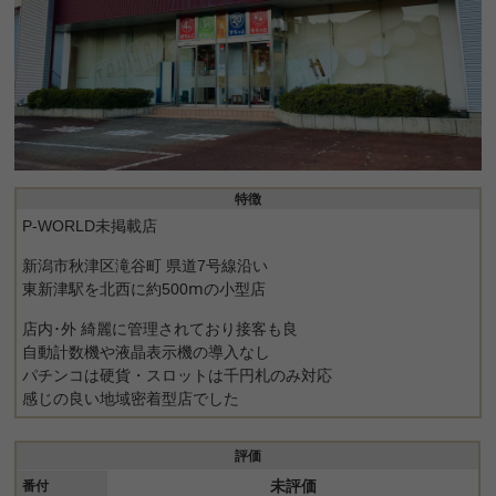
特徴
P-WORLD未掲載店
新潟市秋津区滝谷町 県道7号線沿い
東新津駅を北西に約500ⅿの小型店
店内･外 綺麗に管理されており接客も良
自動計数機や液晶表示機の導入なし
パチンコは硬貨・スロットは千円札のみ対応
感じの良い地域密着型店でした
評価
未評価
番付