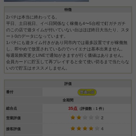
特徴
2パチは本当に終わってる。
平日、土日祝日、イベ日関係なく稼働も4〜5台程で釘ガチガチ
のこの店で遊タイムが付いていない台はほぼ終日大当たり、スタ
ート0のデータになっています。
1パチにも遊タイム付きがあり同市内では最多設置ですが稼働無
し、即やめで放置されているのでハイエナは基本出来ません。
毎週装飾変更とLINEで通知がきますが行く価値はありません。
会員カードに貯玉して再プレイすると全て使い切るまで当たらな
いので貯玉はオススメしません。
評価
番付
普通の店
全期間
35点
総合点
（評価数：1 件）
2
営業評価
4
接客評価