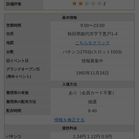
2
設備評価
基本情報
9:00〜23:00
営業時間
秋田県能代市字下悪戸1-4
住所
こちらをクリック
地図
パチンコ270台/スロット150台
台数
情報募集中
旧イベント日
グランドオープン日
1992年11月24日
(周年イベント)
入場方法
あり（会員カード不要）
整理券の有無
抽選
整理券の配布方法
8:40
配布時間
情報を修正する
遊技料金
2.24円 1.12円 0.5円
パチンコ