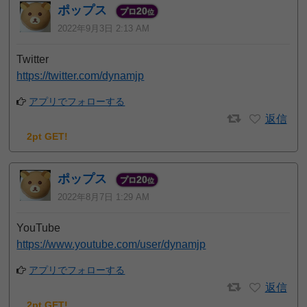
ポップス
20
プロ
位
2022年9月3日 2:13 AM
Twitter
https://twitter.com/dynamjp
アプリでフォローする
返信
2pt GET!
ポップス
20
プロ
位
2022年8月7日 1:29 AM
YouTube
https://www.youtube.com/user/dynamjp
アプリでフォローする
返信
2pt GET!