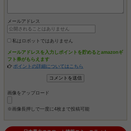
メールアドレス
私はロボットではありません
メールアドレスを入力しポイントを貯めるとamazonギ
フト券がもらえます
ポイントの詳細についてはこちら
画像をアップロード
※画像長押しで一度に4枚まで投稿可能