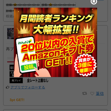
営業
1
接客
1
設備
1
根拠が乏しい為、全ての評価が無効となりました
ねろ
10
プロ
位
2025年5月29日 11:23 AM
再プレイ…無制限・手数料なし
アプリでフォローする
返信
3pt GET!