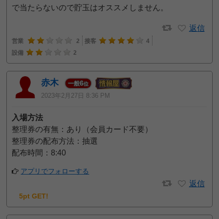
で当たらないので貯玉はオススメしません。
返信
営業
2
接客
4
設備
2
赤木
6
一般
位
2023年2月27日 8:36 PM
入場方法
整理券の有無：あり（会員カード不要）
整理券の配布方法：抽選
配布時間：8:40
アプリでフォローする
返信
5pt GET!