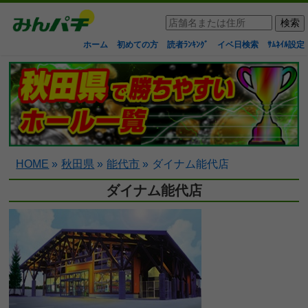
ホーム
初めての方
読者ﾗﾝｷﾝｸﾞ
イベ日検索
ｻﾑﾈｲﾙ設定
HOME
»
秋田県
»
能代市
»
ダイナム能代店
ダイナム能代店