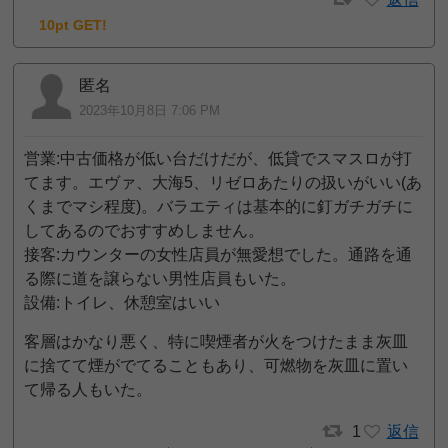
10pt GET!
匿名
2023年10月8日 7:06 PM
営業:中古価格が低い台だけだが、低貸でスマスロが打
てます。エヴァ、大海5、リゼロあたりの扱いがいい(あ
くまでマシ程度)。バラエティは基本的に釘ガチガチに
してあるのでおすすめしません。
接客:カウンターの女性店員が無愛想でした。通路を通
る際に道を譲らない男性店員もいた。
設備:トイレ、休憩室はいい
客層はかなり悪く、特に喫煙者が火をつけたまま灰皿
に捨てて煙がでてることもあり、可燃物を灰皿に置い
て帰る人もいた。
1
返信