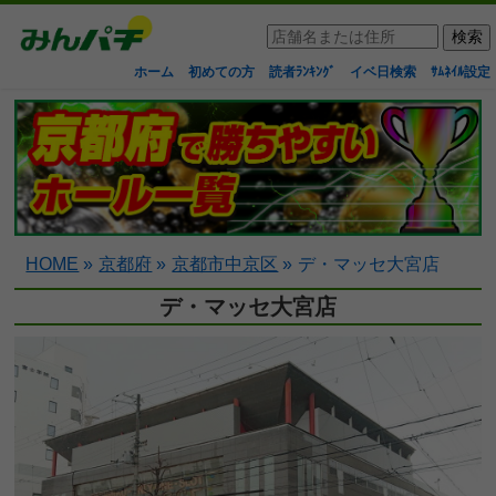
ホーム
初めての方
読者ﾗﾝｷﾝｸﾞ
イベ日検索
ｻﾑﾈｲﾙ設定
HOME
»
京都府
»
京都市中京区
»
デ・マッセ大宮店
デ・マッセ大宮店