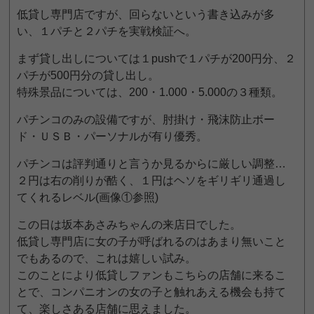
低貸し専門店ですが、回らないという書き込みが多
い、１パチと２パチを実戦検証へ。
まず貸し出しについては１pushで１パチが200円分、２
パチが500円分の貸し出し。
特殊景品については、200・1.000・5.000の３種類。
パチンコのみの設備ですが、肘掛け・飛沫防止ボー
ド・ＵＳＢ・パーソナルが有り優秀。
パチンコは評判通りと言うか見るからに厳しい調整…
２円は右の削りが酷く、１円はヘソをギリギリ通過し
てくれるレベル(画像①参照)
この日は坂本あさみちゃんの来店日でした。
低貸し専門店に女の子が呼ばれるのはあまり無いこと
でもあるので、これは嬉しい試み。
このことにより低貸しファンもこちらの店舗に来るこ
とで、コンパニオンの女の子と触れあえる機会も持て
て、楽しさある店舗に思えました。