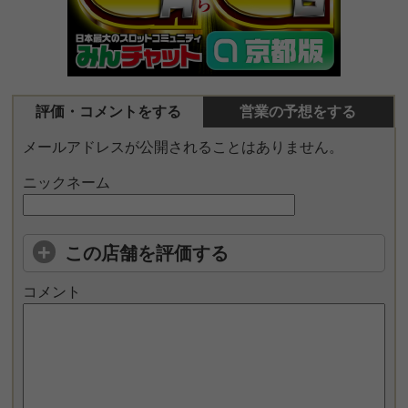
評価・コメントをする
営業の予想をする
メールアドレスが公開されることはありません。
ニックネーム
この店舗を評価する
コメント