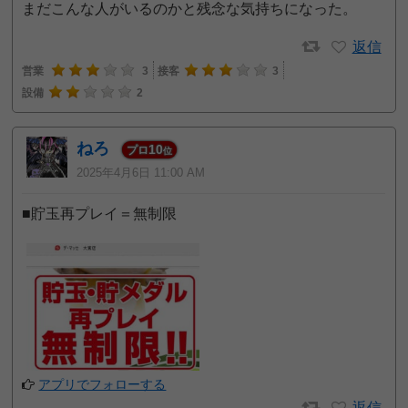
まだこんな人がいるのかと残念な気持ちになった。
返信
営業
3
接客
3
設備
2
ねろ
10
プロ
位
2025年4月6日 11:00 AM
■貯玉再プレイ＝無制限
アプリでフォローする
返信