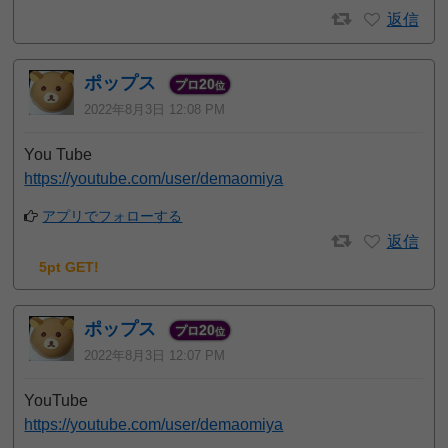
返信
ポップス
20
プロ
位
2022年8月3日 12:08 PM
You Tube
https://youtube.com/user/demaomiya
アプリでフォローする
返信
5pt GET!
ポップス
20
プロ
位
2022年8月3日 12:07 PM
YouTube
https://youtube.com/user/demaomiya