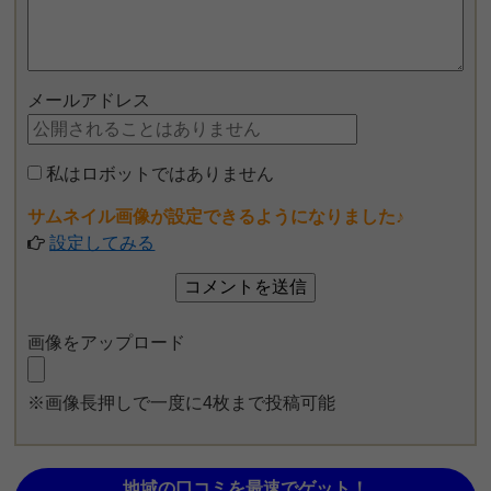
メールアドレス
私はロボットではありません
サムネイル画像が設定できるようになりました♪
設定してみる
画像をアップロード
※画像長押しで一度に4枚まで投稿可能
地域の口コミを最速でゲット！