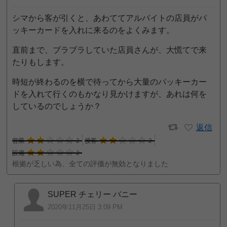
シマから客が引くと、あわててアルバイトの店員がパ
ッキーカードを入れに来るのをよくみます。
直前まで、ブラブラしていた店員さんが、大慌てで来
たりもします。
時短が終わるのを横で待ってから大量のパッキーカー
ドを入れて行くのもかなり見かけますが、あれは何を
しているのでしょうか？
返信
営業
2
接客
2
設備
2
根拠が乏しい為、全ての評価が無効となりました
SUPER チェリー バニー
2020年11月25日 3:09 PM