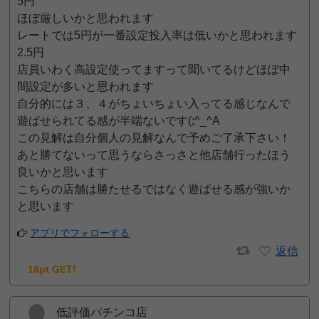
5円
ほぼ厳しいかと思われます
レートでは5円が一番設定投入率は低いかと思われます
2.5円
店員いわく高設定使ってますって聞いてるけどほぼ中
間設定が多いと思われます
自分的には３、４がちょいちょい入ってる感じなんで
遊ばせられてる感が半端ないです(;^_^A
この見解は自分個人の見解なんで予めご了承下さい！
あと勝てないって思うならさっさと他店舗行ったほう
良いかと思います
こちらの店舗は勝たせるではなく遊ばせる感が強いか
と思います
アプリでフォローする
返信
18pt GET!
低評価パチンコ店