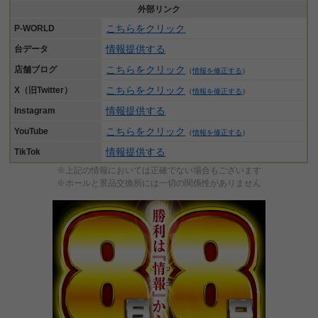
外部リンク
こちらをクリック
P-WORLD
情報提供する
台データ
こちらをクリック
店舗ブログ
（
情報を修正する
）
こちらをクリック
X（旧Twitter）
（
情報を修正する
）
情報提供する
Instagram
こちらをクリック
YouTube
（
情報を修正する
）
情報提供する
TikTok
※上記の情報においては正確でない場合もございます
※ホールと景品交換所には一切の関係性がありません