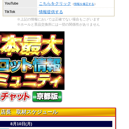
こちらをクリック
YouTube
（
情報を修正する
）
情報提供する
TikTok
※上記の情報においては正確でない場合もございます
※ホールと景品交換所には一切の関係性がありません
ロ店長 取材スケジュール
8月10日(月)