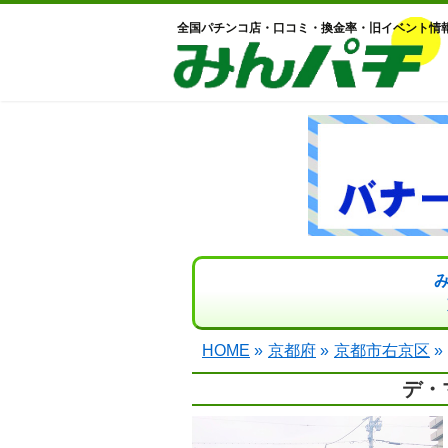
全国パチンコ店・口コミ・換金率・旧イベント情
HOME
»
京都府
»
京都市右京区
»
デ・