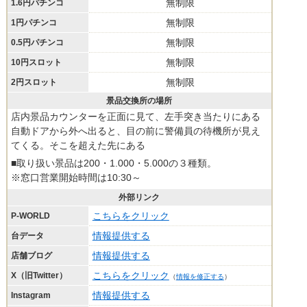
無制限
1.6円パチンコ
無制限
1円パチンコ
無制限
0.5円パチンコ
無制限
10円スロット
無制限
2円スロット
景品交換所の場所
店内景品カウンターを正面に見て、左手突き当たりにある
自動ドアから外へ出ると、目の前に警備員の待機所が見え
てくる。そこを超えた先にある
■取り扱い景品は200・1.000・5.000の３種類。
※窓口営業開始時間は10:30～
外部リンク
こちらをクリック
P-WORLD
情報提供する
台データ
情報提供する
店舗ブログ
こちらをクリック
X（旧Twitter）
（
情報を修正する
）
情報提供する
Instagram