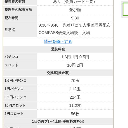
あり（会員カード不要）
整理券の有無
並び順
整理券の配布方法
9:30
配布時間
9:30〜9:40 先着順にて入場整理券配布
注意点
COMPASS優先入場後、入場
情報を修正する
遊技料金
1.6円 1円 0.5円
パチンコ
10円 2円
スロット
交換率(換金率)
70玉
1.6円パチンコ
112玉
1円パチンコ
224玉
0.5円パチンコ
11.2枚
10円スロット
56枚
2円スロット
1日の再プレイ上限(手数料無料分)