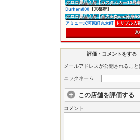
クロロ景品入荷
【カスタムカー10号
Durham800
【京都府】
クロロ景品入荷
【全力☕炎ver/分身☕
アミューズ河原町丸太町
トリプル入
京
評価・コメントをする
メールアドレスが公開されること
ニックネーム
この店舗を評価する
コメント