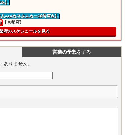
車☕】
3人ver/カスタムカー10号車☕】
荷
【京都府】
都府のスケジュールを見る
営業の予想をする
はありません。