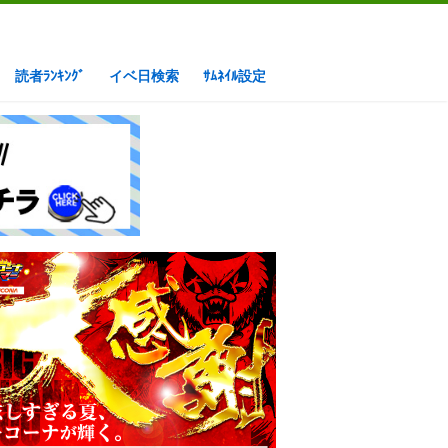
読者ﾗﾝｷﾝｸﾞ
イベ日検索
ｻﾑﾈｲﾙ設定