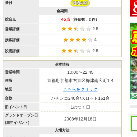
番付
普通の店
全期間
45点
総合点
（評価数：2 件）
2.5
営業評価
4
接客評価
2.5
設備評価
基本情報
10:00〜22:45
営業時間
京都府京都市右京区梅津南広町1-4
住所
こちらをクリック
地図
パチンコ240台/スロット161台
台数
1のつく日
旧イベント日
グランドオープン日
2008年12月18日
(周年イベント)
入場方法