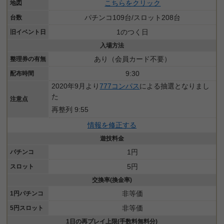
こちらをクリック
地図
パチンコ109台/スロット208台
台数
1のつく日
旧イベント日
入場方法
あり（会員カード不要）
整理券の有無
9:30
配布時間
2020年9月より
777コンパス
による抽選となりまし
た
注意点
再整列 9:55
情報を修正する
遊技料金
1円
パチンコ
5円
スロット
交換率(換金率)
非等価
1円パチンコ
非等価
5円スロット
1日の再プレイ上限(手数料無料分)