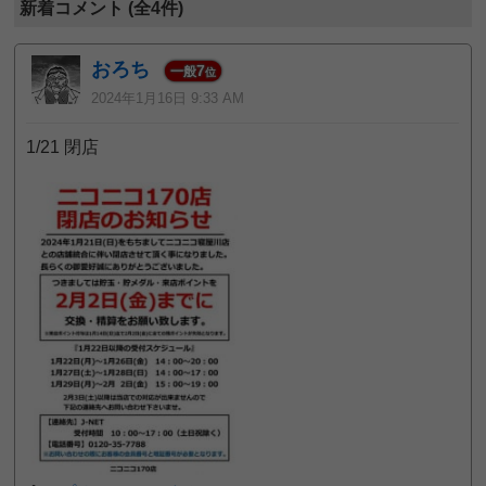
新着コメント (全4件)
おろち
7
一般
位
2024年1月16日 9:33 AM
1/21 閉店