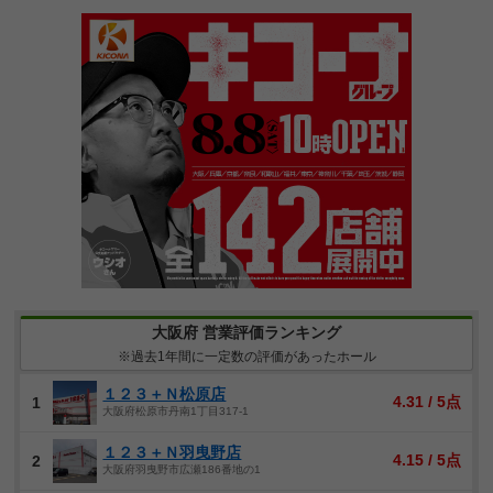
大阪府 営業評価ランキング
※過去1年間に一定数の評価があったホール
１２３＋Ｎ松原店
4.31 / 5点
1
大阪府松原市丹南1丁目317-1
１２３＋Ｎ羽曳野店
4.15 / 5点
2
大阪府羽曳野市広瀬186番地の1