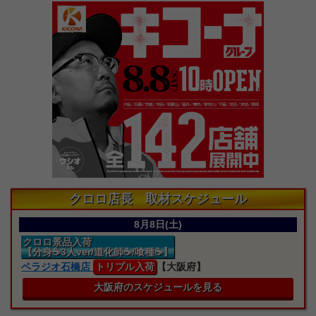
クロロ店長 取材スケジュール
8月8日(土)
クロロ景品入荷
【分身☕3人ver/道化師☕/喰種☕】
ベラジオ石橋店
トリプル入荷
【大阪府】
大阪府のスケジュールを見る