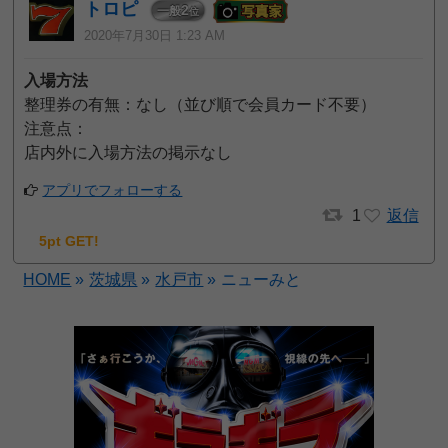
トロピ
2
一般
位
2020年7月30日 1:23 AM
入場方法
整理券の有無：なし（並び順で会員カード不要）
注意点：
店内外に入場方法の掲示なし
アプリでフォローする
1
返信
5pt GET!
HOME
»
茨城県
»
水戸市
»
ニューみと