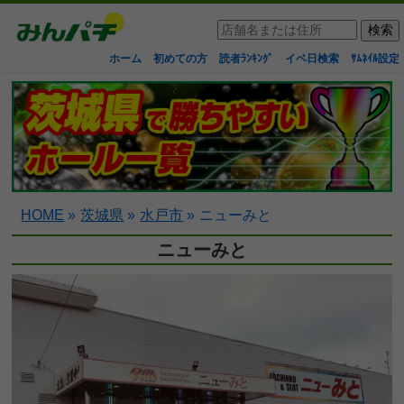
ホーム
初めての方
読者ﾗﾝｷﾝｸﾞ
イベ日検索
ｻﾑﾈｲﾙ設定
HOME
»
茨城県
»
水戸市
»
ニューみと
ニューみと