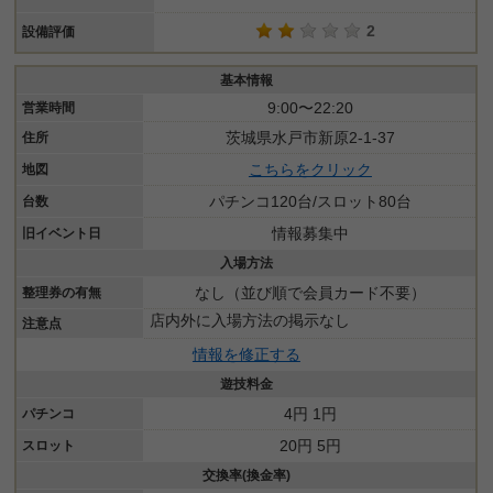
2
設備評価
基本情報
9:00〜22:20
営業時間
茨城県水戸市新原2-1-37
住所
こちらをクリック
地図
パチンコ120台/スロット80台
台数
情報募集中
旧イベント日
入場方法
なし（並び順で会員カード不要）
整理券の有無
店内外に入場方法の掲示なし
注意点
情報を修正する
遊技料金
4円 1円
パチンコ
20円 5円
スロット
交換率(換金率)