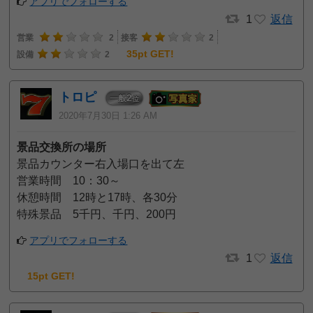
アプリでフォローする
1
返信
営業
2
接客
2
35pt GET!
設備
2
トロピ
2
一般
位
2020年7月30日 1:26 AM
景品交換所の場所
景品カウンター右入場口を出て左
営業時間 10：30～
休憩時間 12時と17時、各30分
特殊景品 5千円、千円、200円
アプリでフォローする
1
返信
15pt GET!