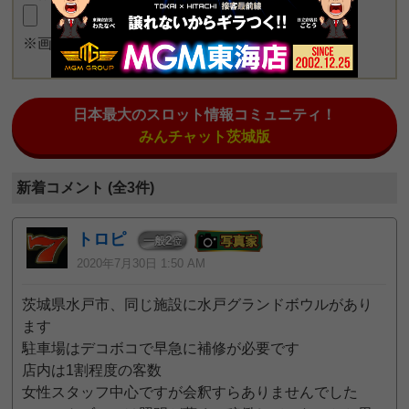
※画像長押しで一度に4枚まで投稿可能
日本最大のスロット情報コミュニティ！
みんチャット茨城版
新着コメント (全3件)
トロピ
2
一般
位
2020年7月30日 1:50 AM
茨城県水戸市、同じ施設に水戸グランドボウルがあり
ます
駐車場はデコボコで早急に補修が必要です
店内は1割程度の客数
女性スタッフ中心ですが会釈すらありませんでした