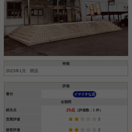
特徴
2023年1月 閉店
評価
番付
イマイチな店
全期間
25点
総合点
（評価数：1 件）
2
営業評価
2
接客評価