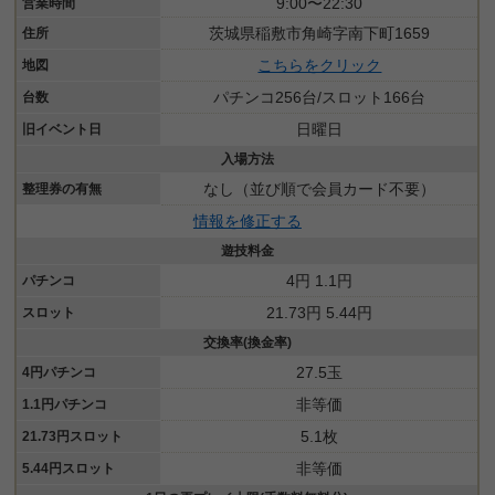
9:00〜22:30
営業時間
茨城県稲敷市角崎字南下町1659
住所
こちらをクリック
地図
パチンコ256台/スロット166台
台数
日曜日
旧イベント日
入場方法
なし（並び順で会員カード不要）
整理券の有無
情報を修正する
遊技料金
4円 1.1円
パチンコ
21.73円 5.44円
スロット
交換率(換金率)
27.5玉
4円パチンコ
非等価
1.1円パチンコ
5.1枚
21.73円スロット
非等価
5.44円スロット