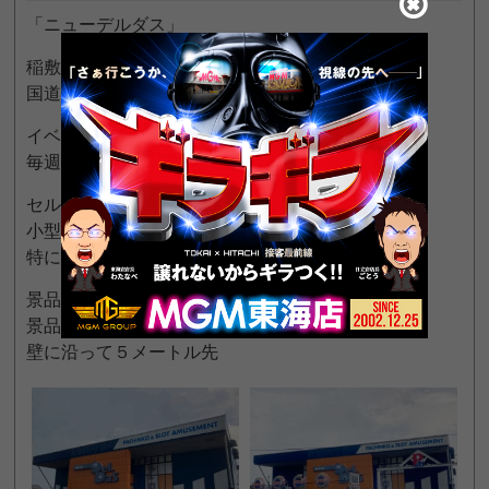
「ニューデルダス」
稲敷市南西部 角崎交差点に近い
国道408号線沿いの中型店
イベント日
毎週日曜日 来店ポイント交換会
セルフ式景品カウンター
小型表示機
特に良い設備はありません
景品交換所の場所
景品カウンター左奥入口を出て右
壁に沿って５メートル先