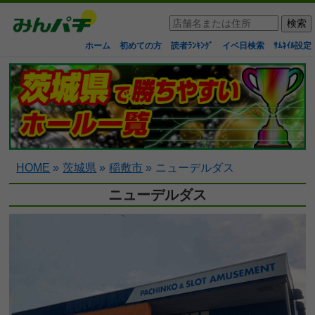
ホーム
初めての方
読者ﾗﾝｷﾝｸﾞ
イベ日検索
ｻﾑﾈｲﾙ設定
HOME
»
茨城県
»
稲敷市
»
ニューデルダス
ニューデルダス