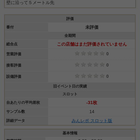
壁に沿って５メートル先
評価
未評価
番付
全期間
この店舗はまだ評価されていません
総合点
0
営業評価
0
接客評価
0
設備評価
旧イベント日の実績
スロット
-31枚
台あたりの平均差枚
14
サンプル数
みんレポ スロット版
詳細データ
基本情報