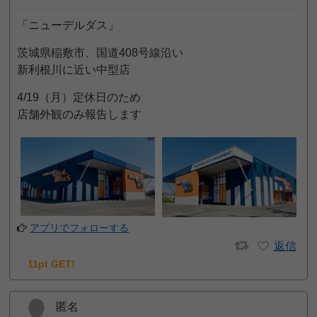
「ニューデルダス」
茨城県稲敷市、国道408号線沿い
新利根川に近い中型店
4/19（月）定休日のため
店舗外観のみ報告します
アプリでフォローする
返信
11pt GET!
匿名