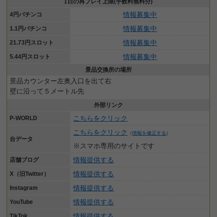
1日の再プレイ上限(手数料無料分)
情報募集中
4円パチンコ
情報募集中
1.1円パチンコ
情報募集中
21.73円スロット
情報募集中
5.44円スロット
景品交換所の場所
景品カウンター左奥入口を出て右
壁に沿って５メートル先
外部リンク
こちらをクリック
P-WORLD
こちらをクリック
（
情報を修正する
）
台データ
※スマホ専用のサイトです
情報提供する
店舗ブログ
情報提供する
X（旧Twitter）
情報提供する
Instagram
情報提供する
YouTube
情報提供する
TikTok