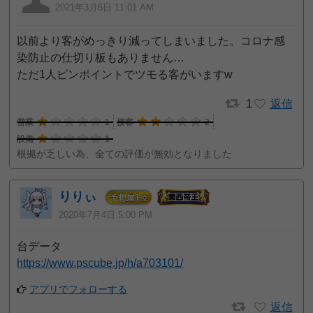
2021年3月6日 11:01 AM
以前より客がめっきり減ってしまいました。コロナ感
染防止の仕切り板もありません…
ただ1人ピンポイントでツモる客がいますw
1
返信
営業
1
接客
2
設備
1
根拠が乏しい為、全ての評価が無効となりました
りりぃ
1
予想屋
位
2020年7月4日 5:00 PM
台データ
https://www.pscube.jp/h/a703101/
アプリでフォローする
返信