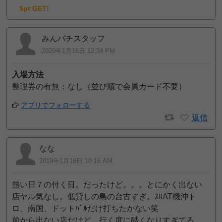
5pt GET!
みんパチスタッフ
2020年1月16日 12:34 PM
入場方法
整理券の有無：なし（並び順で会員カード不要）
アプリでフォローする
返信
なな
2019年1月16日 10:16 AM
熱い日７の付く日。だったけど。。。とにかく出ない
店ヤル気なし。低貸しの島の台古すぎ。ｽﾛAT機沖ト
ロ、南国、ドットﾊﾟﾙだけ打ちたかない笑
前から出ない店だけど、行く度に酷くなりすぎてる