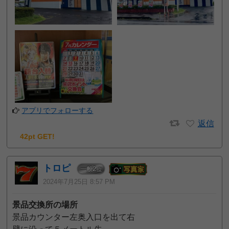
アプリでフォローする
返信
42pt GET!
トロピ
2
一般
位
2024年7月25日 8:57 PM
景品交換所の場所
景品カウンター左奥入口を出て右