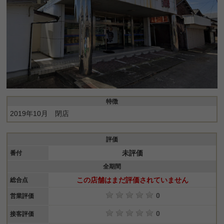
特徴
2019年10月 閉店
評価
未評価
番付
全期間
この店舗はまだ評価されていません
総合点
0
営業評価
0
接客評価