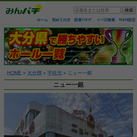
ホーム
初めての方
読者ﾗﾝｷﾝｸﾞ
イベ日検索
ｻﾑﾈｲﾙ設定
HOME
»
大分県
»
宇佐市
»
ニュー一銀
ニュー一銀