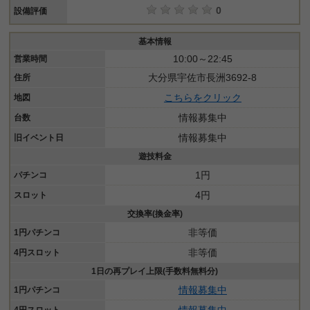
0
設備評価
基本情報
10:00～22:45
営業時間
大分県宇佐市長洲3692-8
住所
こちらをクリック
地図
情報募集中
台数
情報募集中
旧イベント日
遊技料金
1円
パチンコ
4円
スロット
交換率(換金率)
非等価
1円パチンコ
非等価
4円スロット
1日の再プレイ上限(手数料無料分)
情報募集中
1円パチンコ
情報募集中
4円スロット