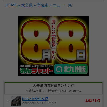
HOME
»
大分県
»
宇佐市
»
ニュー一銀
大分県 営業評価ランキング
※過去1年間に一定数の評価があったホール
Nikko大分中央店
3.02 / 5点
1
大分県大分市大字下郡 3285-3