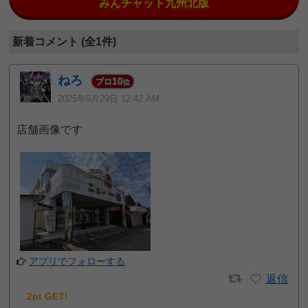
みんチャット九州北版
新着コメント (全1件)
ねろ
10
プロ
位
2025年5月29日 12:42 AM
店舗画像です
アプリでフォローする
返信
2pt GET!