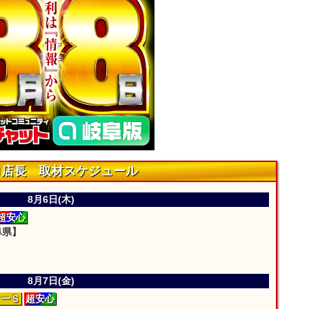
ロ店長 取材スケジュール
8月6日(木)
超安心
阜県】
8月7日(金)
リーＳ
超安心