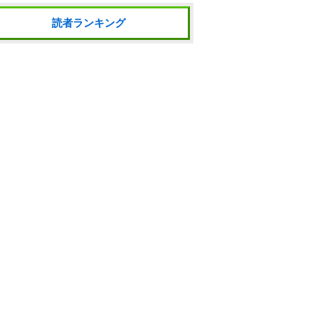
読者ランキング