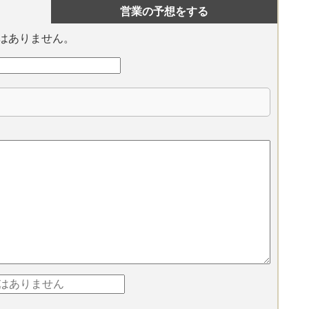
営業の予想をする
はありません。