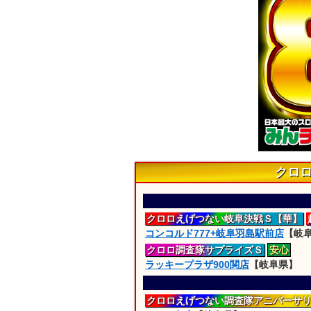
クロ
クロロえげつない岐阜決戦Ｓ【華】
コンコルド777+岐阜羽島駅前店
【岐
クロロ
調査隊サプライズＳ
安心
ラッキープラザ900関店
【岐阜県】
クロロえげつない
調査隊
アニバーサ