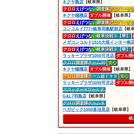
キクヤ島店
【岐阜県】
クロロえげつない
調査隊
アニバーサ
キクヤ穂積店
ダブル開催
【岐阜県】
クロロえげつない
調査隊
アニバーサ
コンコルド777+岐阜羽島駅前店
【岐
クロロえげつない岐阜決戦Ｓ【華】
メガコンコルド1515大垣インター南
クロロえげつない岐阜決戦Ｓ【華】
ラッキープラザ1050可児店
ダブル開
クロロ
調査隊
チーム30
安心
キクヤ穂積店
ダブル開催
【岐阜県】
クロロ
調査隊
チーム超ドキＳ
安心
ラッキープラザ1050可児店
ダブル開
スロッター
✕ワールド
G&L7羽島店
【岐阜県】
クロロ
調査隊
チームＳ
ベガビック1050多治見店
【岐阜県】
岐