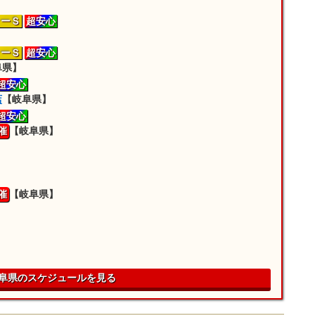
リーＳ
超安心
リーＳ
超安心
阜県】
超安心
店
【岐阜県】
超安心
催
【岐阜県】
催
【岐阜県】
阜県のスケジュールを見る