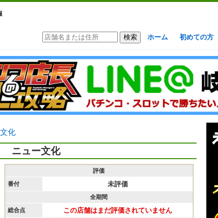
報
ホーム
初めての方
文化
ニュー文化
評価
未評価
番付
全期間
この店舗はまだ評価されていません
総合点