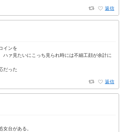
返信
コインを
、ハァ見たいにこっち見られ時には不細工顔が余計に
応だった
返信
処女台がある。