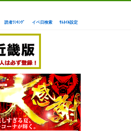
読者ﾗﾝｷﾝｸﾞ
イベ日検索
ｻﾑﾈｲﾙ設定