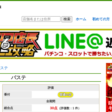
報
ホーム
初めての方
ステ
パステ
評価
番付
普通の店
全期間
30点
総合点
（評価数：1 件）