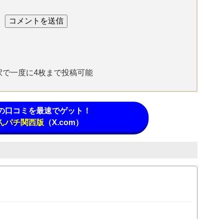
選択で一度に4枚まで投稿可能
の口コミを最速でゲット！
んパチ関西版
（X.com）