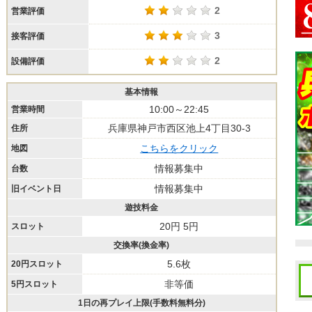
2
営業評価
3
接客評価
2
設備評価
基本情報
10:00～22:45
営業時間
兵庫県神戸市西区池上4丁目30-3
住所
こちらをクリック
地図
情報募集中
台数
情報募集中
旧イベント日
遊技料金
20円 5円
スロット
交換率(換金率)
5.6枚
20円スロット
非等価
5円スロット
1日の再プレイ上限(手数料無料分)