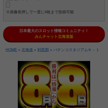
※画像長押しで一度に4枚まで投稿可能
日本最大のスロット情報コミュニティ！
みんチャット北海道版
HOME
»
北海道
»
利尻郡
»
パチンコスタジアムＫ－１