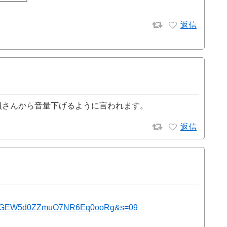
返信
員さんから音量下げるように言われます。
返信
uni?t=GEW5d0ZZmuO7NR6Eq0ooRg&s=09