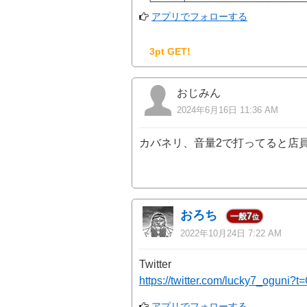
アプリでフォローする
3pt GET!
おじみん
2024年6月16日 11:36 AM
カバネリ、音量2で打ってると店
おろち
7
一般
位
2022年10月24日 7:22 AM
Twitter
https://twitter.com/lucky7_og
アプリでフォローする