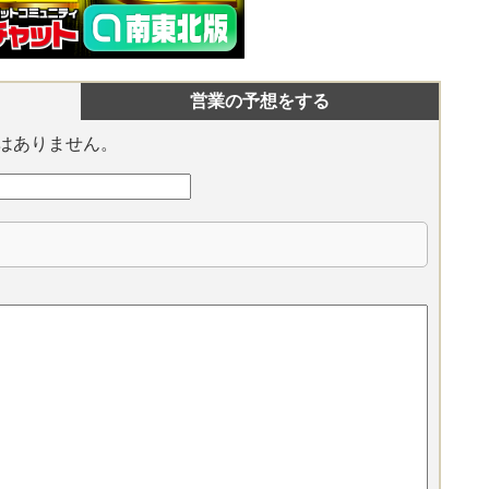
営業の予想をする
はありません。