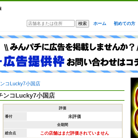
報
ホーム
初めての方
ンコLucky7小国店
チンコLucky7小国店
評価
未評価
番付
全期間
この店舗はまだ評価されていません
総合点