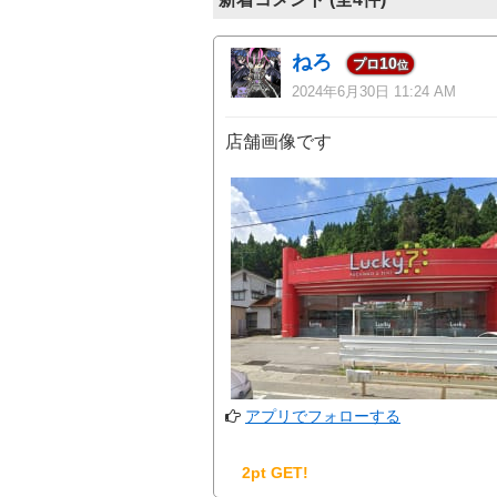
ねろ
10
プロ
位
2024年6月30日 11:24 AM
店舗画像です
アプリでフォローする
2pt GET!