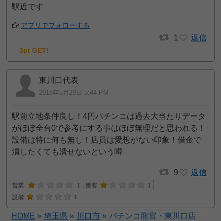
駅近です
アプリでフォローする
1
返信
3pt GET!
東川口代表
2018年5月29日 5:44 PM
駅前立地条件良し！4円パチンコは過去大当たりデータ
がほぼ全台0で参考にする事はほぼ無理だと思われる！
設備は特に何も無し！店員は愛想がない印象！借金で
潰したくても潰せないという噂
9
返信
営業
1
接客
1
設備
1
HOME
»
埼玉県
»
川口市
»
パチンコ龍宮・東川口店