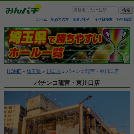
ホーム
初めての方
読者ﾗﾝｷﾝｸﾞ
イベ日検索
ｻﾑﾈｲﾙ設定
HOME
»
埼玉県
»
川口市
»
パチンコ龍宮・東川口店
パチンコ龍宮・東川口店