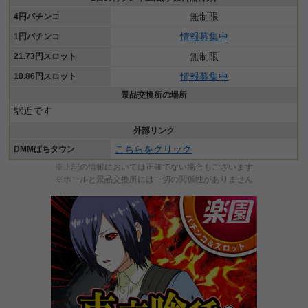
無制限
4円パチンコ
情報募集中
1円パチンコ
無制限
21.73円スロット
情報募集中
10.86円スロット
景品交換所の場所
駅近です
外部リンク
こちらをクリック
DMMぱちタウン
※上記の情報においては正確でない場合もございます
※ホールと景品交換所には一切の関係性がありません