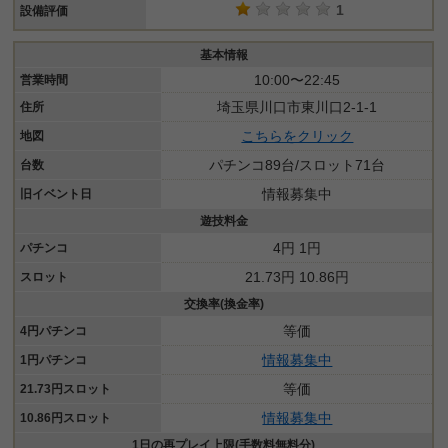
1
設備評価
基本情報
10:00〜22:45
営業時間
埼玉県川口市東川口2-1-1
住所
こちらをクリック
地図
パチンコ89台/スロット71台
台数
情報募集中
旧イベント日
遊技料金
4円 1円
パチンコ
21.73円 10.86円
スロット
交換率(換金率)
等価
4円パチンコ
情報募集中
1円パチンコ
等価
21.73円スロット
情報募集中
10.86円スロット
1日の再プレイ上限(手数料無料分)