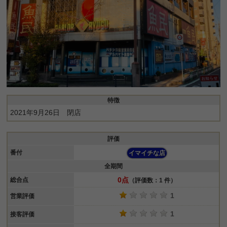
特徴
2021年9月26日 閉店
評価
番付
イマイチな店
全期間
0点
総合点
（評価数：1 件）
1
営業評価
1
接客評価