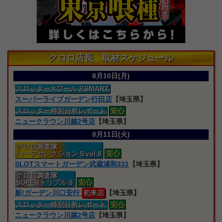
クロロ店長 取材スケジュール
8月10日(月)
スロッター
✕ワールドSMART
スーパーライブガーデン行田店
【埼玉県】
スロッター特別分析レポート
安心
ニュークラウン川越2号店
【埼玉県】
8月11日(火)
クロロ
調査隊
ハーフセレクションＳvol.8
安心
SLOTスマートガーデン武蔵浦和331
【埼玉県】
クロロ
調査隊
SUPERトリプルＳ
安心
新!ガーデン川口安行
初来店
【埼玉県】
スロッター特別分析レポート
安心
ニュークラウン川越2号店
【埼玉県】