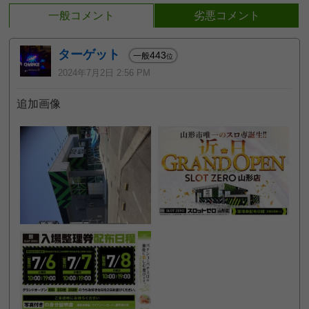
一般コメント
劣悪コメント
ターゲット
443
一般
位
2024年7月2日 2:56 PM
追加画像