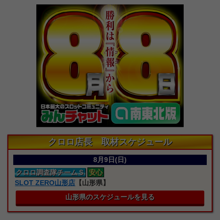
クロロ店長 取材スケジュール
8月9日(日)
クロロ
調査隊
チームＳ
安心
SLOT ZERO山形店
【山形県】
山形県のスケジュールを見る