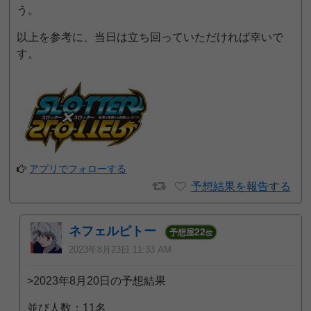
う。
以上を参考に、当日は立ち回っていただければ幸いで
す。
アプリでフォローする
予想結果を報告する
ネフェルピトー
22
予想屋
位
2023年8月23日 11:33 AM
>2023年8月20日の予想結果
並び人数：11名