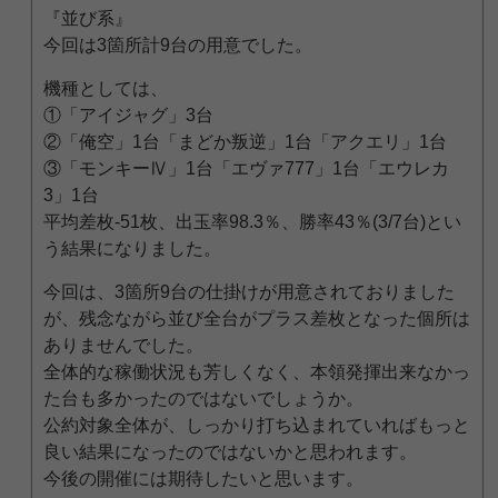
『並び系』
今回は3箇所計9台の用意でした。
機種としては、
①「アイジャグ」3台
②「俺空」1台「まどか叛逆」1台「アクエリ」1台
③「モンキーⅣ」1台「エヴァ777」1台「エウレカ
3」1台
平均差枚-51枚、出玉率98.3％、勝率43％(3/7台)とい
う結果になりました。
今回は、3箇所9台の仕掛けが用意されておりました
が、残念ながら並び全台がプラス差枚となった個所は
ありませんでした。
全体的な稼働状況も芳しくなく、本領発揮出来なかっ
た台も多かったのではないでしょうか。
公約対象全体が、しっかり打ち込まれていればもっと
良い結果になったのではないかと思われます。
今後の開催には期待したいと思います。