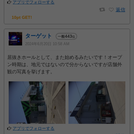
アプリでフォローする
返信
10pt GET!
ターゲット
443
一般
位
2024年6月20日 10:58 AM
居抜きホールとして、また始めるみたいです！オープ
ン時期は、地元ではないので分からないですが店舗外
観の写真を挙げます。
アプリでフォローする