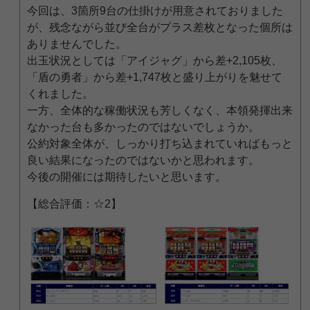
今回は、3箇所9台の仕掛けが用意されておりました
が、残念ながら並び全台がプラス差枚となった個所は
ありませんでした。
出玉状況としては「アイジャグ」から差+2,105枚、
「盾の勇者」から差+1,747枚と盛り上がりを魅せて
くれました。
一方、全体的な稼働状況も芳しくなく、本領発揮出来
なかった台も多かったのではないでしょうか。
公約対象全体が、しっかり打ち込まれていればもっと
良い結果になったのではないかと思われます。
今後の開催には期待したいと思います。
【総合評価：☆2】