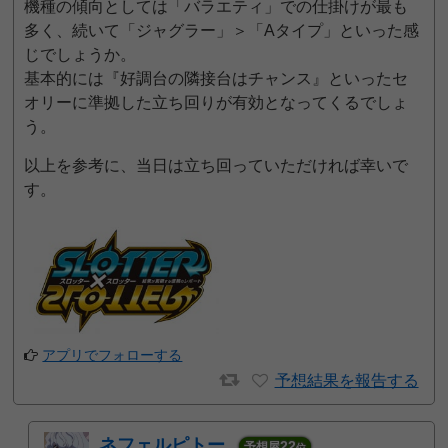
機種の傾向としては「バラエティ」での仕掛けが最も
多く、続いて「ジャグラー」＞「Aタイプ」といった感
じでしょうか。
基本的には『好調台の隣接台はチャンス』といったセ
オリーに準拠した立ち回りが有効となってくるでしょ
う。
以上を参考に、当日は立ち回っていただければ幸いで
す。
アプリでフォローする
予想結果を報告する
ネフェルピトー
22
予想屋
位