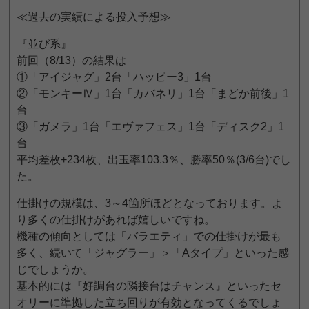
≪過去の実績による投入予想≫
『並び系』
前回（8/13）の結果は
①「アイジャグ」2台「ハッピー3」1台
②「モンキーⅣ」1台「カバネリ」1台「まどか前後」1
台
③「ガメラ」1台「エヴァフェス」1台「ディスク2」1
台
平均差枚+234枚、出玉率103.3％、勝率50％(3/6台)でし
た。
仕掛けの規模は、3～4箇所ほどとなっております。よ
り多くの仕掛けがあれば嬉しいですね。
機種の傾向としては「バラエティ」での仕掛けが最も
多く、続いて「ジャグラー」＞「Aタイプ」といった感
じでしょうか。
基本的には『好調台の隣接台はチャンス』といったセ
オリーに準拠した立ち回りが有効となってくるでしょ