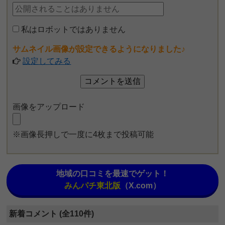
私はロボットではありません
サムネイル画像が設定できるようになりました♪
設定してみる
画像をアップロード
※画像長押しで一度に4枚まで投稿可能
地域の口コミを最速でゲット！
みんパチ東北版
（X.com）
新着コメント (全110件)