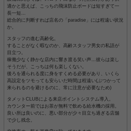
適かと思えば、こっちの飛沫防止ボードは短すぎて一
長一短…
総合的に判断すれば店名の「paradise」には程遠い状況
か。
スタッフの進む高齢化。
することがなく暇なのか、高齢スタッフ男女の私語が
目立つ。
稼働少なく静かな店内に響き渡る笑い声…彼らは楽し
そうだが、こっちは何も楽しくない。
後ろを通られる度に身をすくめる必要があり、いくら
高設定をツモっても安らいだ時間は程遠い(ぶつかって
来られるのを避けるのに、常に注意が必要なため)
タメットCLUBによる来店ポイントシステム導入。
カウンター前ではお茶が無料で飲める給水機の採用。
良い所は良いのに、悪い部分が少々目立ち過ぎる店舗
で少し残念。