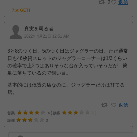
2
返信
7pt GET!
真実を司る者
2022年4月21日 12:51 AM
3と8のつく日。5のつく日はジャグラーの日。ただ通常
日も46枚貸スロットのジャグラーコーナーは1/3くらい
の確率で上3つはありそうな台が入っていそうだが、簡
単に落ちているので狙い目。
基本的には低貸の店なのに、ジャグラーだけは打てる
店。
返信
営業
4
接客
3
設備
3