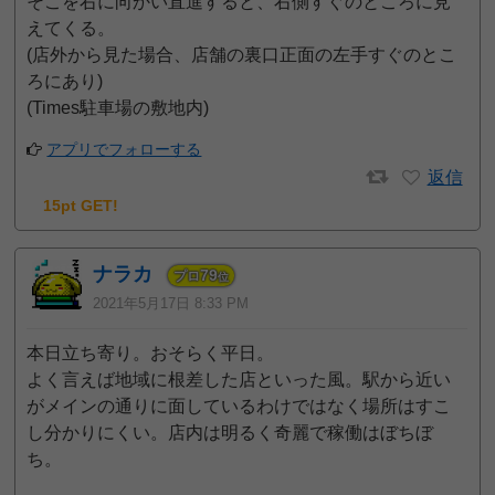
そこを右に向かい直進すると、右側すぐのところに見
えてくる。
(店外から見た場合、店舗の裏口正面の左手すぐのとこ
ろにあり)
(Times駐車場の敷地内)
アプリでフォローする
返信
15pt GET!
ナラカ
79
プロ
位
2021年5月17日 8:33 PM
本日立ち寄り。おそらく平日。
よく言えば地域に根差した店といった風。駅から近い
がメインの通りに面しているわけではなく場所はすこ
し分かりにくい。店内は明るく奇麗で稼働はぼちぼ
ち。