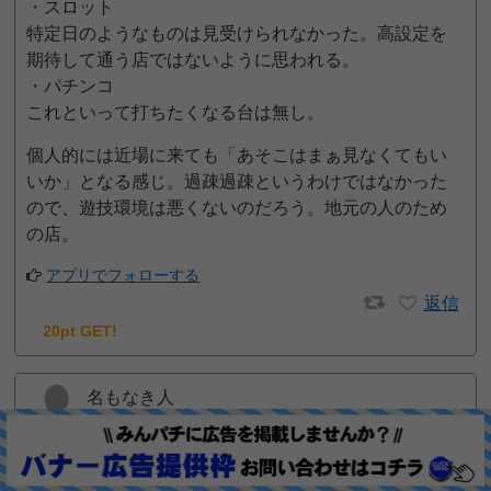
・スロット
特定日のようなものは見受けられなかった。高設定を
期待して通う店ではないように思われる。
・パチンコ
これといって打ちたくなる台は無し。
個人的には近場に来ても「あそこはまぁ見なくてもい
いか」となる感じ。過疎過疎というわけではなかった
ので、遊技環境は悪くないのだろう。地元の人のため
の店。
アプリでフォローする
返信
20pt GET!
名もなき人
2021年5月11日 10:35 AM
28玉交換と載っているので840玉を換金したら2800円