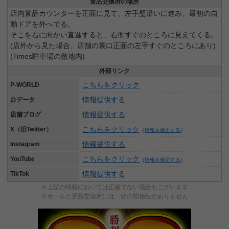
景品交換所の場所
店内景品カウンターを正面に見て、左手壁沿いに進み、最初の自
動ドアを外へでる。
そこを右に向かい直進すると、右側すぐのところに見えてくる。
(店外から見た場合、店舗の裏口正面の左手すぐのところにあり)
(Times駐車場の敷地内)
外部リンク
こちらをクリック
P-WORLD
情報提供する
台データ
情報提供する
店舗ブログ
こちらをクリック
X（旧Twitter）
（
情報を修正する
）
情報提供する
Instagram
こちらをクリック
YouTube
（
情報を修正する
）
情報提供する
TikTok
※上記の情報においては正確でない場合もございます
※ホールと景品交換所には一切の関係性がありません