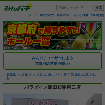
ホーム
初めての方
読者ﾗﾝｷﾝｸﾞ
イベ日検索
ｻﾑﾈｲﾙ設定
みんパチユーザーによる
京都府の営業予想 >>
HOME
»
京都府
»
京田辺市
»
パラダイス新田辺駅東口
店
パラダイス新田辺駅東口店