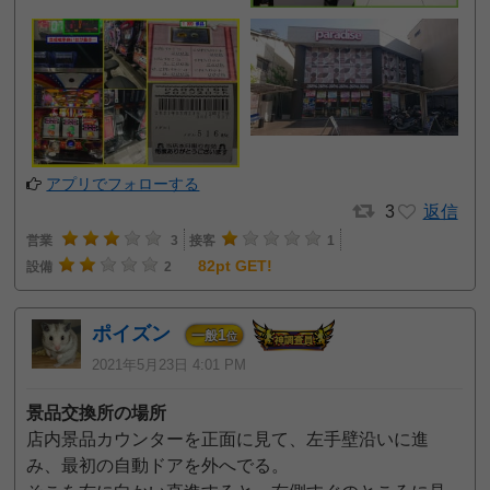
アプリでフォローする
3
返信
営業
3
接客
1
82pt GET!
設備
2
ポイズン
1
一般
位
2021年5月23日 4:01 PM
景品交換所の場所
店内景品カウンターを正面に見て、左手壁沿いに進
み、最初の自動ドアを外へでる。