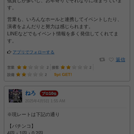
低貸しが多いし、お年寄りでそれなりに埋まっていま
す。
営業も、いろんなホールと連携してイベントしたり、
演者をよんだりと努力は感じられます。
LINEなどでもイベント情報を多く発信してくれてま
す。
アプリでフォローする
返信
営業
2
接客
2
9pt GET!
設備
2
ねろ
10
プロ
位
2025年4月5日 1:55 AM
※現レートは下記の通り
【パチンコ】
4円・1円・0.2円