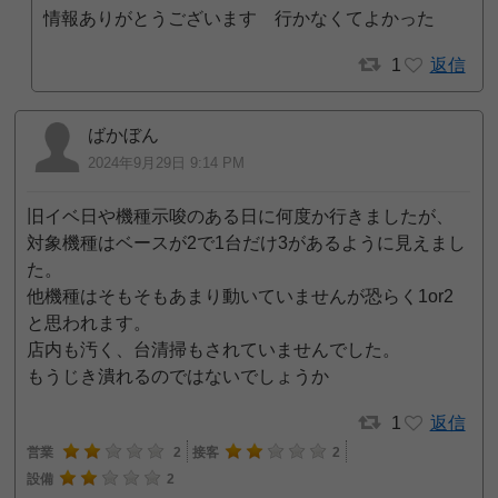
情報ありがとうございます 行かなくてよかった
1
返信
ばかぼん
2024年9月29日 9:14 PM
旧イベ日や機種示唆のある日に何度か行きましたが、
対象機種はベースが2で1台だけ3があるように見えまし
た。
他機種はそもそもあまり動いていませんが恐らく1or2
と思われます。
店内も汚く、台清掃もされていませんでした。
もうじき潰れるのではないでしょうか
1
返信
営業
2
接客
2
設備
2