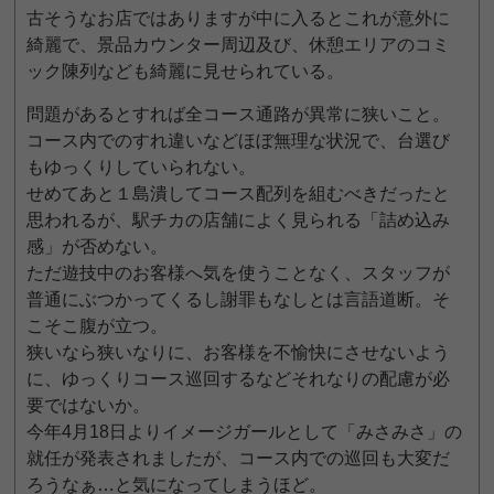
古そうなお店ではありますが中に入るとこれが意外に
綺麗で、景品カウンター周辺及び、休憩エリアのコミ
ック陳列なども綺麗に見せられている。
問題があるとすれば全コース通路が異常に狭いこと。
コース内でのすれ違いなどほぼ無理な状況で、台選び
もゆっくりしていられない。
せめてあと１島潰してコース配列を組むべきだったと
思われるが、駅チカの店舗によく見られる「詰め込み
感」が否めない。
ただ遊技中のお客様へ気を使うことなく、スタッフが
普通にぶつかってくるし謝罪もなしとは言語道断。そ
こそこ腹が立つ。
狭いなら狭いなりに、お客様を不愉快にさせないよう
に、ゆっくりコース巡回するなどそれなりの配慮が必
要ではないか。
今年4月18日よりイメージガールとして「みさみさ」の
就任が発表されましたが、コース内での巡回も大変だ
ろうなぁ…と気になってしまうほど。