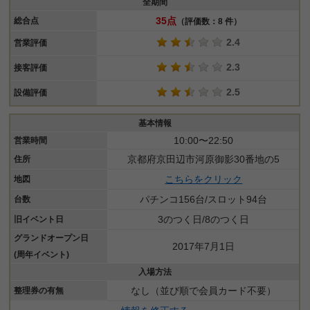
全期間
35点
総合点
（評価数：8 件）
2.4
営業評価
2.3
接客評価
2.5
設備評価
基本情報
10:00〜22:50
営業時間
京都府京田辺市河原御影30番地の5
住所
こちらをクリック
地図
パチンコ156台/スロット94台
台数
3のつく日/8のつく日
旧イベント日
グランドオープン日
2017年7月1日
(周年イベント)
入場方法
なし（並び順で会員カード不要）
整理券の有無