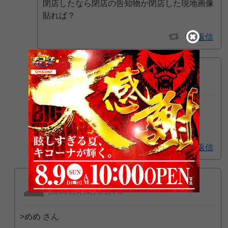
閉店したなら閉店の告知物か閉店した現地画像
貼れば？
返信
ぽぷて
2024年11月24日 8:36 PM
>匿名 さん
全部読んだけどお前が悪いわ
1
返信
匿名
2024年11月24日 8:51 PM
>めめ さん