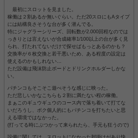
最初にスロットを見ました。
稼働は２割あるか無いぐらい。ただ20スロにもAタイプ
には結構良さそうな台が多く潜んでる。
特にジャグラーシリーズ、回転数が2.000回程なのでは
っきりとは言えないが合成確率1/100以上の台が多く見
られ、打たれてないだけで探せばもっとあるのかも？
交換率が６枚交換と若干悪いため、ある程度の設定は
使えるのかもしれない…
ただ設備は飛沫防止ボードとドリンクホルダーしかな
い。
パチンコもそこそこ遊べそうな感じに映った。
ただ悲しいかなこちらも２割に満たない程の稼働。
まぁこのギュウギュウのコース内で落ち着いて打てな
いだろうし、ボク個人的にもパチンコを打ちたいと思
える環境ではなかった。
(打ってる時にぶつかって来られたら、手元も狂うので)
設備に関しては、スロットになかった肘掛けがあり快