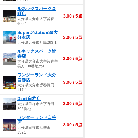
3285-3
ルネックスパーク森
町店
3.00 / 5点
大分県大分市大字皆春
609-1
SuperD’station39大
分本店
3.00 / 5点
大分県大分市片島293-1
ルネックスパーク皆
春店
3.00 / 5点
大分県大分市大字皆春字
長刀100番地の4
ワンダーランド大分
皆春店
3.00 / 5点
大分県大分市皆春長刀
117-1
Dee5臼杵店
3.00 / 5点
大分県臼杵市大字野田
262番地
ワンダーランド臼杵
店
3.00 / 5点
大分県臼杵市江無田
1321