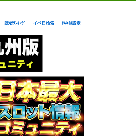
読者ﾗﾝｷﾝｸﾞ
イベ日検索
ｻﾑﾈｲﾙ設定