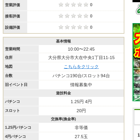
0
営業評価
0
接客評価
0
設備評価
基本情報
10:00〜22:45
営業時間
大分県大分市大在中央1丁目11-15
住所
こちらをクリック
地図
パチンコ190台/スロット94台
台数
情報募集中
旧イベント日
遊技料金
1.25円 4円
パチンコ
20円
スロット
交換率(換金率)
非等価
1.25円パチンコ
1
27.5玉
4円パチンコ