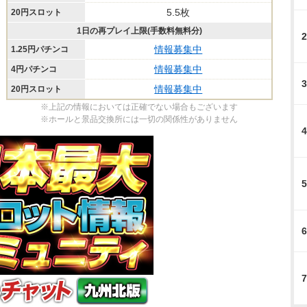
5.5枚
20円スロット
1日の再プレイ上限(手数料無料分)
2
情報募集中
1.25円パチンコ
情報募集中
4円パチンコ
3
情報募集中
20円スロット
※上記の情報においては正確でない場合もございます
※ホールと景品交換所には一切の関係性がありません
4
5
6
7