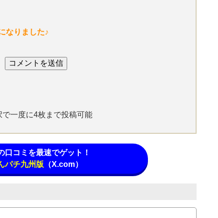
になりました♪
選択で一度に4枚まで投稿可能
の口コミを最速でゲット！
んパチ九州版
（X.com）