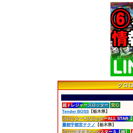
クロ
超トレジャー
スロッター
安心
Tender BOSS
【栃木県】
スロッター
✕スロッターALL STAR
麗都宇都宮テクノ
【栃木県】
クロロ
調査隊オールスターＳ【神】