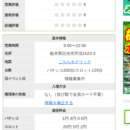
0
営業評価
0
接客評価
0
設備評価
基本情報
9:00〜22:00
営業時間
栃木県日光市芹沼1523-3
住所
こちらをクリック
地図
パチンコ200台/スロット129台
台数
情報募集中
旧イベント日
入場方法
なし（並び順で会員カード不要）
整理券の有無
情報を修正する
遊技料金
1円 4円 0.5円
パチンコ
20円 5円 2円
スロット