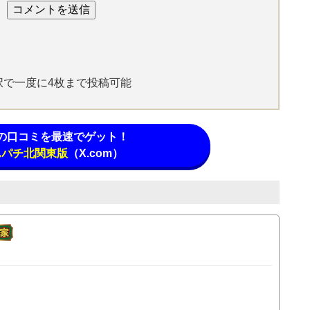
選択で一度に4枚まで投稿可能
の口コミを最速でゲット！
んパチ北関東版
（X.com）