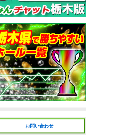
お問い合わせ