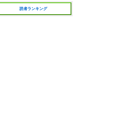
読者ランキング