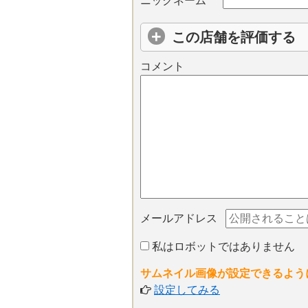
ニックネーム
この店舗を評価する
コメント
メールアドレス
私はロボットではありません
サムネイル画像が設定できるよう
設定してみる