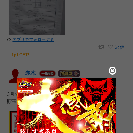
アプリでフォローする
返信
1pt GET!
赤木
6
一般
位
2022年3月2日 6:00 PM
3月で閉店。
貯玉、貯メダルの精算は3/21まで。