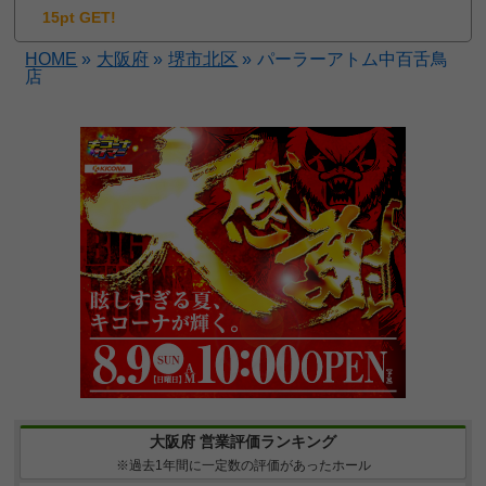
15pt GET!
HOME
»
大阪府
»
堺市北区
»
パーラーアトム中百舌鳥
店
大阪府 営業評価ランキング
※過去1年間に一定数の評価があったホール