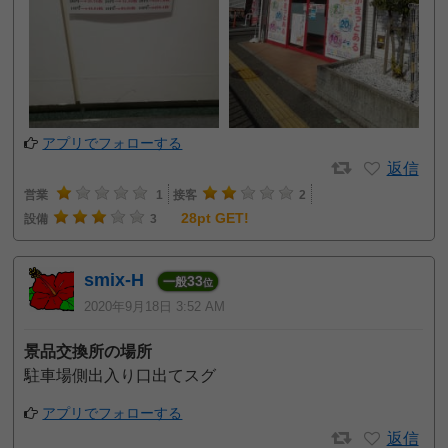
アプリでフォローする
返信
営業
1
接客
2
28pt GET!
設備
3
smix-H
33
一般
位
2020年9月18日 3:52 AM
景品交換所の場所
駐車場側出入り口出てスグ
アプリでフォローする
返信