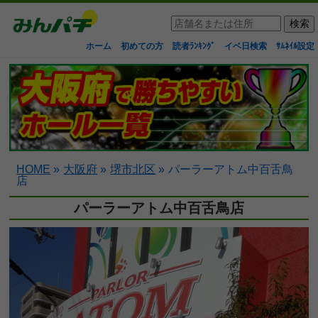
ホーム
初めての方
読者ﾗﾝｷﾝｸﾞ
イベ日検索
ｻﾑﾈｲﾙ設定
HOME
»
大阪府
»
堺市北区
»
パーラーアトム中百舌鳥
店
パーラーアトム中百舌鳥店