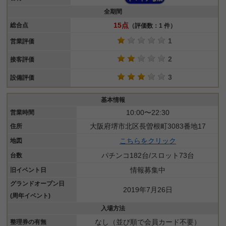
全期間
15点
総合点
（評価数：1 件）
1
営業評価
2
接客評価
3
設備評価
基本情報
10:00〜22:30
営業時間
大阪府堺市北区長曽根町3083番地17
住所
こちらをクリック
地図
パチンコ182台/スロット73台
台数
情報募集中
旧イベント日
グランドオープン日
2019年7月26日
(周年イベント)
入場方法
なし（並び順で会員カード不要）
整理券の有無