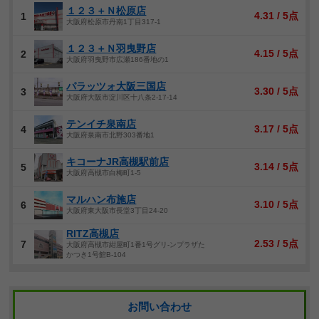
１２３＋Ｎ松原店
4.31 / 5点
1
大阪府松原市丹南1丁目317-1
１２３＋Ｎ羽曳野店
4.15 / 5点
2
大阪府羽曳野市広瀬186番地の1
パラッツォ大阪三国店
3.30 / 5点
3
大阪府大阪市淀川区十八条2-17-14
テンイチ泉南店
3.17 / 5点
4
大阪府泉南市北野303番地1
キコーナJR高槻駅前店
3.14 / 5点
5
大阪府高槻市白梅町1-5
マルハン布施店
3.10 / 5点
6
大阪府東大阪市長堂3丁目24-20
RITZ高槻店
2.53 / 5点
7
大阪府高槻市紺屋町1番1号グリ-ンプラザた
かつき1号館B-104
お問い合わせ