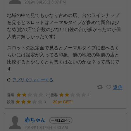
2019年3月26日 8:07 PM
地域の中で見てもかなり古めの店、台のラインナップ
を見るとスロットはノーマルタイプが多めで新台は少
なめ(他の店で台数の少ない山佐の台が多かったのが個
人的に嬉しかったです)
スロットの設定面で見るとノーマルタイプに遊べるく
らいには設定が入ってる印象、他の地域の駅前の店と
比較すると少なくとも悪くはないのかな？って感じで
す
アプリでフォローする
返信
営業
2
接客
2
20pt GET!
設備
3
赤ちゃん
1294
一般
位
2018年10月26日 6:40 AM