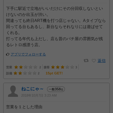
下手に駅近で立地がいいだけにその分回収しないとい
けないのか出玉が渋い。
間違っても終日ART機を打つ店じゃない。Aタイプなら
回ってる台もあるし、新台ならそれなりには遊ばせて
くれる。
打ってる年代も上だし、店も昔のパチ屋の雰囲気が残
るレトロ感漂う店。
アプリでフォローする
返信
営業
2
接客
3
15pt GET!
設備
2
ねこにゃ～
358
一般
位
2018年10月7日 3:23 AM
営業を１とした理由