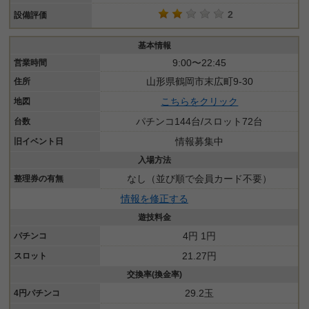
2
設備評価
基本情報
9:00〜22:45
営業時間
山形県鶴岡市末広町9-30
住所
こちらをクリック
地図
パチンコ144台/スロット72台
台数
情報募集中
旧イベント日
入場方法
なし（並び順で会員カード不要）
整理券の有無
情報を修正する
遊技料金
4円 1円
パチンコ
21.27円
スロット
交換率(換金率)
29.2玉
4円パチンコ