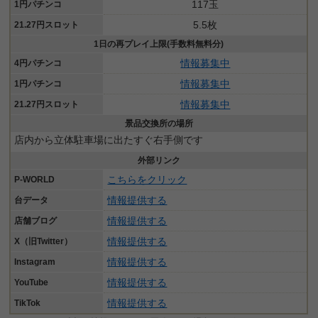
117玉
1円パチンコ
5.5枚
21.27円スロット
1日の再プレイ上限(手数料無料分)
情報募集中
4円パチンコ
情報募集中
1円パチンコ
情報募集中
21.27円スロット
景品交換所の場所
店内から立体駐車場に出たすぐ右手側です
外部リンク
こちらをクリック
P-WORLD
情報提供する
台データ
情報提供する
店舗ブログ
情報提供する
X（旧Twitter）
情報提供する
Instagram
情報提供する
YouTube
情報提供する
TikTok