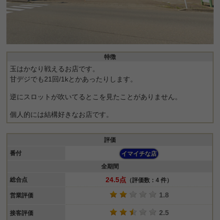
特徴
玉はかなり戦えるお店です。
甘デジでも21回/1kとかあったりします。
逆にスロットが吹いてるとこを見たことがありません。
個人的には結構好きなお店です。
評価
番付
イマイチな店
全期間
24.5点
総合点
（評価数：4 件）
1.8
営業評価
2.5
接客評価