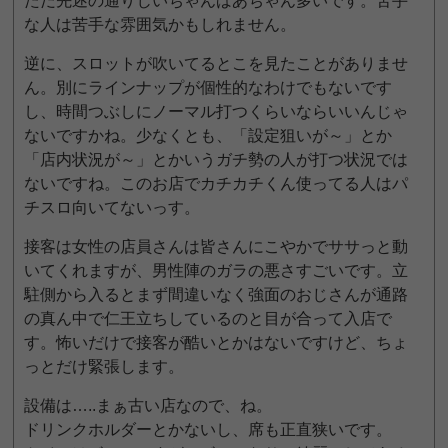
ただ先述の通りじいちゃんばあちゃん多いです。苦手
な人は苦手な雰囲気かもしれません。
逆に、スロットが吹いてるとこを見たことがありませ
ん。別にラインナップが個性的なわけでもないです
し、時間つぶしにノーマル打つくらいならいいんじゃ
ないですかね。少なくとも、「設定狙いが～」とか
「店内状況が～」とかいうガチ勢の人が打つ状況では
ないですね。このお店でカチカチくん使ってる人はパ
チスロ向いてないっす。
接客は女性の店員さんは皆さんにこやかでササっと動
いてくれますが、男性陣のガラの悪さすごいです。立
駐側から入るとまず間違いなく強面のおじさんが通路
の真ん中で仁王立ちしているのと目が合って入店で
す。怖いだけで接客が酷いとかはないですけど、ちょ
っとだけ緊張します。
設備は…..まぁ古い店なので、ね。
ドリンクホルダーとかないし、席も正直狭いです。