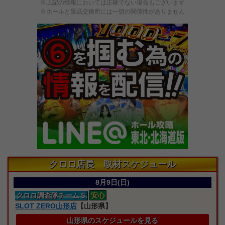
※上記の情報においては正確でない場合もございます
※ホールと景品交換所には一切の関係性がありません
クロロ店長 取材スケジュール
8月9日(日)
クロロ
調査隊
チームＳ
安心
SLOT ZERO山形店
【山形県】
山形県のスケジュールを見る