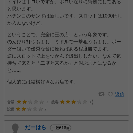
トイレはボロいですが、ボロいなりに綺麗にしてある
と思います。
パチンコのサンドは新しいです。スロットは1000円し
か入んないけど。
ということで、完全に玉の店、という印象です。
のんびり打つもよし、ミドルで一撃狙うもよし。ボー
ダー狙いで優秀な台に座ればある程度勝てます。
逆にスロットで上をつかんで爆出ししたい、なんて気
持ちで来ると「二度と来るか」と叫ぶことになるか
と…..。
個人的には結構好きなお店です。
返信
営業
2
接客
3
設備
2
だーはら
616
一般
位