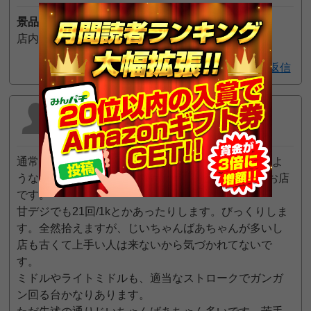
景品交換所の場所
店内から立体駐車場に出たすぐ右手側です
返信
きなこもち
2021年1月11日 4:27 AM
通常営業日の評価は含めないように、ということのよ
うなので営業は☆2になりますが玉はかなり戦えるお店
です。
甘デジでも21回/1kとかあったりします。びっくりしま
す。全然拾えますが、じいちゃんばあちゃんが多いし
店も古くて上手い人は来ないから気づかれてないで
す。
ミドルやライトミドルも、適当なストロークでガンガ
ン回る台かなりあります。