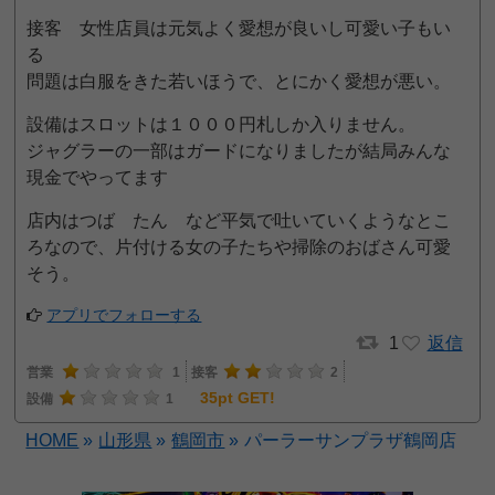
接客 女性店員は元気よく愛想が良いし可愛い子もい
る
問題は白服をきた若いほうで、とにかく愛想が悪い。
設備はスロットは１０００円札しか入りません。
ジャグラーの一部はガードになりましたが結局みんな
現金でやってます
店内はつば たん など平気で吐いていくようなとこ
ろなので、片付ける女の子たちや掃除のおばさん可愛
そう。
アプリでフォローする
1
返信
営業
1
接客
2
35pt GET!
設備
1
HOME
»
山形県
»
鶴岡市
»
パーラーサンプラザ鶴岡店