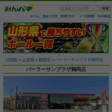
ホーム
初めての方
読者ﾗﾝｷﾝｸﾞ
イベ日検索
ｻﾑﾈｲﾙ設定
HOME
»
山形県
»
鶴岡市
»
パーラーサンプラザ鶴岡店
パーラーサンプラザ鶴岡店