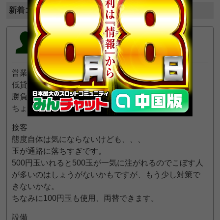
新着コメント (全3件)
ぶらりたび
23
一般
位
2019年6月20日 11:41 PM
営業
低貸しのわりにそれなりに遊べます。
勝負に、というわけにはいけません。
ちょっと遊ぶのに向いてますね
接客
態度自体は気にならないけども、、、
玉が通路に落ちすぎです。
500円玉いれると500玉が一気に注がれるのでこぼす人
が多いのはしょうがないかもですが、もう少し対策で
きないかな。
ちなみに100円玉も使用、両替できます。
設備