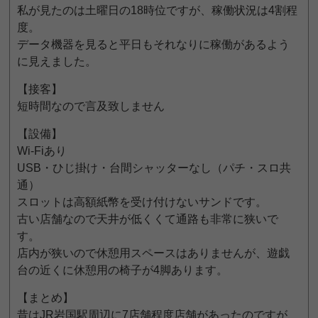
私が見たのは土曜日の18時位ですが、稼働状況は4割程
度。
データ機器を見ると平日もそれなりに稼働があるよう
に見えました。
【接客】
短時間なので言及致しません
【設備】
Wi-Fiあり
USB・ひじ掛け・台間シャッターなし（パチ・スロ共
通）
スロットは高額紙幣を受け付けないサンドです。
古い店舗なので天井が低くくて通路も非常に狭いで
す。
店内が狭いので休憩用スペースはありませんが、遊戯
台の近くに休憩用の椅子が4脚あります。
【まとめ】
昔はJR岩国駅周辺に7店舗程度店舗があったのですが、