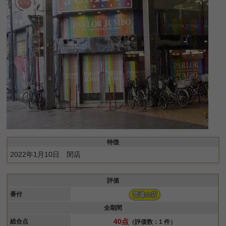
特徴
2022年1月10日 閉店
評価
番付
普通の店
全期間
40点
総合点
（評価数：1 件）