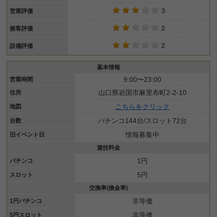
3
営業評価
2
接客評価
2
設備評価
基本情報
9:00〜23:00
営業時間
山口県岩国市麻里布町2-2-10
住所
こちらをクリック
地図
パチンコ144台/スロット72台
台数
情報募集中
旧イベント日
遊技料金
1円
パチンコ
5円
スロット
交換率(換金率)
非等価
1円パチンコ
非等価
5円スロット