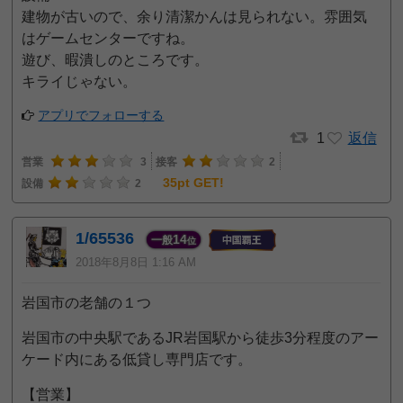
建物が古いので、余り清潔かんは見られない。雰囲気
はゲームセンターですね。
遊び、暇潰しのところです。
キライじゃない。
アプリでフォローする
1
返信
営業
3
接客
2
35pt GET!
設備
2
1/65536
14
一般
位
2018年8月8日 1:16 AM
岩国市の老舗の１つ
岩国市の中央駅であるJR岩国駅から徒歩3分程度のアー
ケード内にある低貸し専門店です。
【営業】