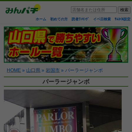
ホーム
初めての方
読者ﾗﾝｷﾝｸﾞ
イベ日検索
ｻﾑﾈｲﾙ設定
HOME
»
山口県
»
岩国市
»
パーラージャンボ
パーラージャンボ