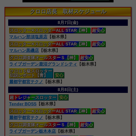
クロロ店長 取材スケジュール
8月7日(金)
スロッター
✕スロッターALL STAR【神】
超安心
マルハン那須塩原店
【栃木県】
スロッター
✕スロッターALL STAR【神】
超安心
マルハン黒磯店
【栃木県】
クロロ
調査隊オールスターＳ【神】
超安心
ライブガーデン鹿沼グランドシティ
【栃木県】
クロロＳ級スロッター
伝説レポート【青】
安心
麗都宇都宮テクノ
【栃木県】
8月8日(土)
超トレジャー
スロッター
安心
Tender BOSS
【栃木県】
スロッター
✕スロッターALL STAR【神】
超安心
麗都宇都宮テクノ
【栃木県】
クロロ
調査隊オールスターＳ【神】
超安心
ライブガーデン栃木本店
【栃木県】