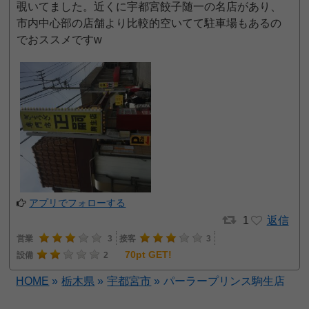
覗いてました。近くに宇都宮餃子随一の名店があり、
市内中心部の店舗より比較的空いてて駐車場もあるの
でおススメですw
アプリでフォローする
1
返信
営業
3
接客
3
70pt GET!
設備
2
HOME
»
栃木県
»
宇都宮市
»
パーラープリンス駒生店