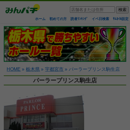
ホーム
初めての方
読者ﾗﾝｷﾝｸﾞ
イベ日検索
ｻﾑﾈｲﾙ設定
HOME
»
栃木県
»
宇都宮市
»
パーラープリンス駒生店
パーラープリンス駒生店