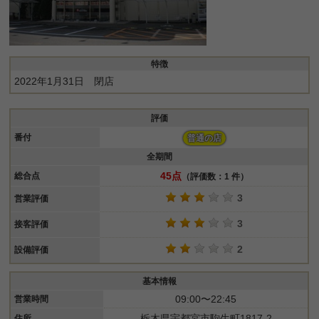
特徴
2022年1月31日 閉店
評価
番付
普通の店
全期間
45点
総合点
（評価数：1 件）
3
営業評価
3
接客評価
2
設備評価
基本情報
09:00〜22:45
営業時間
栃木県宇都宮市駒生町1817-2
住所