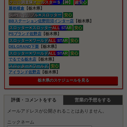
クロロ
調査隊オールスターＳ【神】
超安心
麗都横倉
【栃木県】
SUPERトリプル
✕スロッター
安心
BBステーション佐野田沼インター店
【栃木県】
スロッター
✕スロッターALL STAR
安心
PSブランド佐野店
【栃木県】
スロッター
✕ワールドALL STAR
安心
DELGRAND下栗
【栃木県】
スロッター
✕ワールドALL STAR
安心
でるでる栃木店
【栃木県】
スロッター
✕ワールド
安心
アイランド佐野店
【栃木県】
栃木県のスケジュールを見る
評価・コメントをする
営業の予想をする
メールアドレスが公開されることはありません。
ニックネーム