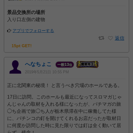
景品交換所の場所
入り口左側の建物
アプリでフォローする
返信
15pt GET!
へなちょこ
13
一般
位
2019年5月21日 10:55 PM
正に北関東の秘境！ と言うべき穴場のホールである。
17日に訪問。このホールも最近になってスロマガじゃ
んじゃんの取材を入れる様になったが、パチマガの旅
◯ち企画で旅◯ち人が栃木県滞在中に稼働してた様
に、パチンコの釘を開けてくれるお店だったが取材日
に何度か訪問した時に見た限りでは釘は全く動いて居
らず、残念！