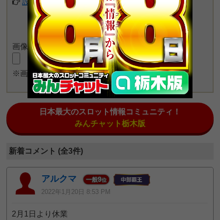
設定してみる
画像をアップロード
※画像長押しで一度に4枚まで投稿可能
日本最大のスロット情報コミュニティ！
みんチャット栃木版
新着コメント (全3件)
アルクマ
9
一般
位
2022年1月20日 8:53 PM
2月1日より休業