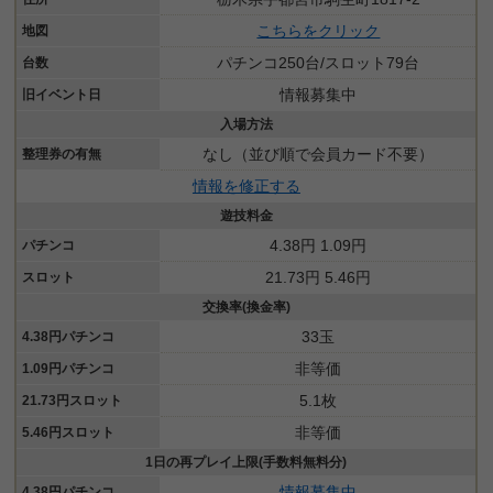
こちらをクリック
地図
パチンコ250台/スロット79台
台数
情報募集中
旧イベント日
入場方法
なし（並び順で会員カード不要）
整理券の有無
情報を修正する
遊技料金
4.38円 1.09円
パチンコ
21.73円 5.46円
スロット
交換率(換金率)
33玉
4.38円パチンコ
非等価
1.09円パチンコ
5.1枚
21.73円スロット
非等価
5.46円スロット
1日の再プレイ上限(手数料無料分)
情報募集中
4.38円パチンコ