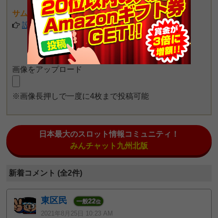
サムネイル画像が設定できるようになりました♪
設定してみる
画像をアップロード
※画像長押しで一度に4枚まで投稿可能
日本最大のスロット情報コミュニティ！
みんチャット九州北版
新着コメント (全2件)
東区民
22
一般
位
2021年8月25日 10:23 AM