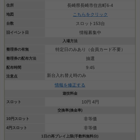
長崎県長崎市住吉町6-4
住所
こちらをクリック
地図
スロット153台
台数
情報募集中
旧イベント日
入場方法
特定日のみあり（会員カード不要）
整理券の有無
抽選
整理券の配布方法
9:45
配布時間
新台入れ替え時のみ
注意点
情報を修正する
遊技料金
10円 4円
スロット
交換率(換金率)
非等価
10円スロット
非等価
4円スロット
1日の再プレイ上限(手数料無料分)