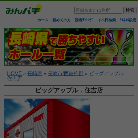
ホーム
初めての方
読者ﾗﾝｷﾝｸﾞ
イベ日検索
ｻﾑﾈｲﾙ設定
HOME
»
長崎県
»
長崎市/西彼杵郡
»
ビッグアップル．
住吉店
ビッグアップル．住吉店