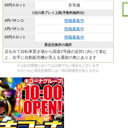
非等価
20円スロット
1日の再プレイ上限(手数料無料分)
情報募集中
4円パチンコ
情報募集中
1円パチンコ
情報募集中
20円スロット
景品交換所の場所
店を出て自転車置き場から国道2号線の反対に向いて進む
と、右手に自動販売機が見える通路の奥にあります
※上記の情報においては正確でない場合もございます
※ホールと景品交換所には一切の関係性がありません