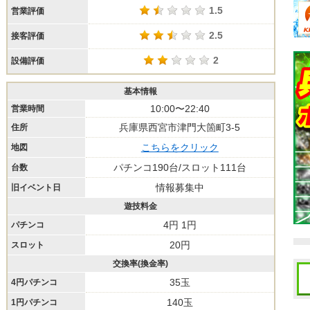
1.5
営業評価
2.5
接客評価
2
設備評価
基本情報
10:00〜22:40
営業時間
兵庫県西宮市津門大箇町3-5
住所
こちらをクリック
地図
パチンコ190台/スロット111台
台数
情報募集中
旧イベント日
遊技料金
4円 1円
パチンコ
20円
スロット
交換率(換金率)
35玉
4円パチンコ
140玉
1円パチンコ