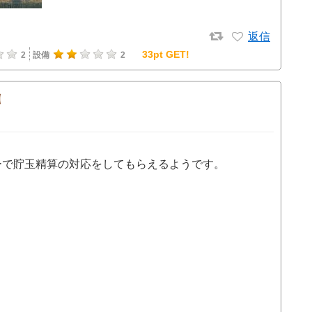
返信
33pt GET!
2
設備
2
ターで貯玉精算の対応をしてもらえるようです。