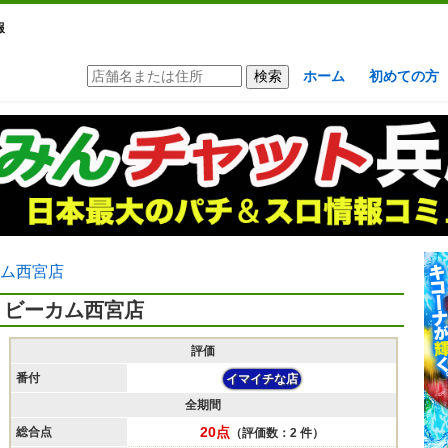
報
ホーム
初めての方
ム西宮店
ビーカム西宮店
評価
番付
イマイチな店
全期間
20点
総合点
（評価数：2 件）