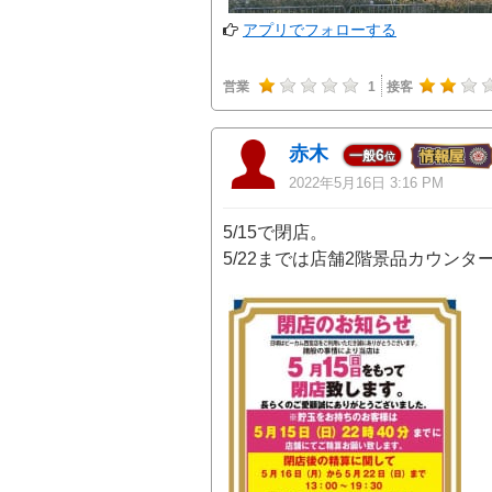
アプリでフォローする
営業
1
接客
赤木
6
一般
位
2022年5月16日 3:16 PM
5/15で閉店。
5/22までは店舗2階景品カウン