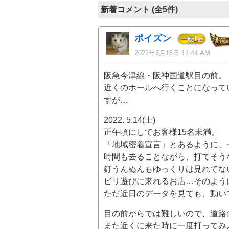
新着コメント (全5件)
ポイズン
1
一般
位
2022年5月18日 11:44 AM
阪急今津線・阪神国道駅目の前。
近くのホールへ行くことになって
すが…
2022. 5.14(土)
正午頃にしてお客様15名未満。
「地域密着宣言」とあるように、
時間も去ることながら、打てそう
釘うんぬんもゆっくりは見れてな
ビリ遊びに来れるお店…そのよう
ただ近日のデータを見ても、動い
目の前からでは難しいので、道路
また近くに来た時に一度打ってみ