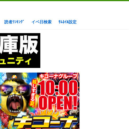
読者ﾗﾝｷﾝｸﾞ
イベ日検索
ｻﾑﾈｲﾙ設定